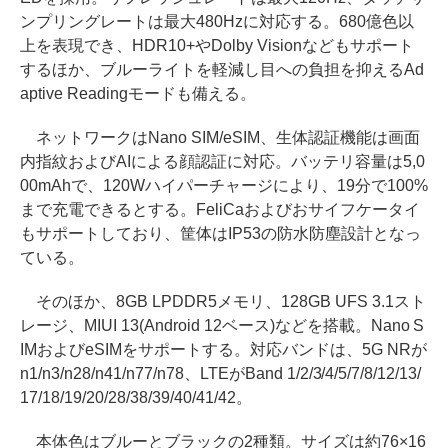
ンプリングレートは最大480Hzに対応する。680億色以
上を表現でき、HDR10+やDolby Visionなどもサポート
するほか、ブルーライトを軽減し目への負担を抑えるAd
aptive Readingモードも備える。
ネットワークはNano SIM/eSIM、生体認証機能は画面
内指紋およびAIによる顔認証に対応。バッテリ容量は5,0
00mAhで、120Wハイパーチャージにより、19分で100%
まで充電できるとする。FeliCaおよびおサイフケータイ
もサポートしており、筐体はIP53の防水防塵設計となっ
ている。
そのほか、8GB LPDDR5メモリ、128GB UFS 3.1スト
レージ、MIUI 13(Android 12ベース)などを搭載。Nano S
IMおよびeSIMをサポートする。対応バンドは、5G NRが
n1/n3/n28/n41/n77/n78、LTEがBand 1/2/3/4/5/7/8/12/13/
17/18/19/20/28/38/39/40/41/42。
本体色はブルーとブラックの2種類。サイズは約76×16