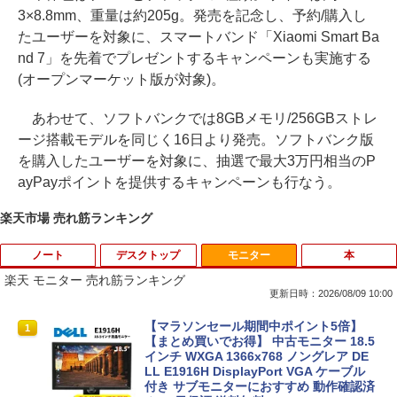
3×8.8mm、重量は約205g。発売を記念し、予約/購入し
たユーザーを対象に、スマートバンド「Xiaomi Smart Ba
nd 7」を先着でプレゼントするキャンペーンも実施する
(オープンマーケット版が対象)。
あわせて、ソフトバンクでは8GBメモリ/256GBストレ
ージ搭載モデルを同じく16日より発売。ソフトバンク版
を購入したユーザーを対象に、抽選で最大3万円相当のP
ayPayポイントを提供するキャンペーンも行なう。
楽天市場 売れ筋ランキング
ノート
デスクトップ
モニター
本
楽天 モニター 売れ筋ランキング
更新日時：2026/08/09 10:00
中古ノートパソコン インテル Celeron C
【マラソンセール期間中ポイント5倍】
1
1
ore i5 Windows11 Pro Office 2024付き
【まとめ買いでお得】 中古モニター 18.5
メモリ4GB/8GB/16GB選択可 SSD128G
インチ WXGA 1366x768 ノングレア DE
B/1TB選択可 15.6型 テンキー ビジネス
LL E1916H DisplayPort VGA ケーブル
在宅勤務 学生向け 初期設定不要 店長お
付き サブモニターにおすすめ 動作確認済