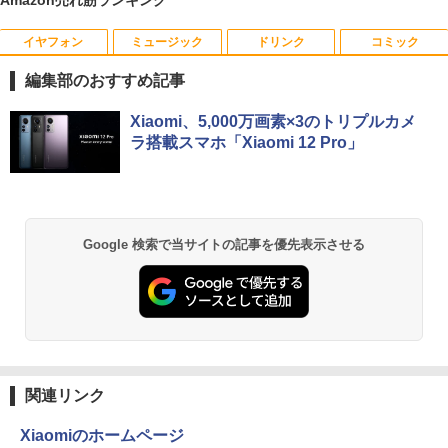
イヤフォン
ミュージック
ドリンク
コミック
【 限定生産・特典つき 】YUZURU2027
1
羽生結弦カレンダー壁掛け版 [ 能登 直 ]
編集部のおすすめ記事
￥5,170
Anker Soundcore P40i オフホワイト
BRUCE WAYNE feat. Flo Milli, ATL Jacob
by Amazon 天然水 ラベルレス 500ml ×24本
薬屋のひとりごと 17巻 (デジタル版ビッグガ
Xiaomi、5,000万画素×3のトリプルカメ
[Explicit]
富士山の天然水 バナジウム含有 水 ミネラル
ンガンコミックス)
ラ搭載スマホ「Xiaomi 12 Pro」
ウォーター ペットボトル 静岡県産 500ミリリ
￥7,990
ットル (Smart Basic)
￥250
￥770
夢をかなえるゾウ 子ども版1 おかしな
2
￥1,380
神様ガネーシャとひみつの教え [ 水野敬
也 ]
Anker Soundcore P31i ブラック
BRUCE WAYNE feat. Flo Milli, ATL Jacob
異世界居酒屋「のぶ」(22) (角川コミックス・
Google 検索で当サイトの記事を優先表示させる
[Explicit]
エース)
【Amazon.co.jp限定】 い・ろ・は・す 2L P
￥1,650
ET ラベルレス ×8本
￥5,990
￥250
￥832
￥1,112
【中古】 ホルトハウス房子のお菓子
3
Anker Soundcore Liberty 5 ミッドナイトブ
見知らぬ糸
ONE PIECE モノクロ版 115 (ジャンプコミッ
￥20,585
ラック
クスDIGITAL)
by Amazon 炭酸水 ラベルレス 500ml ×24本
関連リンク
強炭酸水 ペットボトル 500ミリリットル (Sm
￥250
art Basic)
￥14,990
￥594
Xiaomiのホームページ