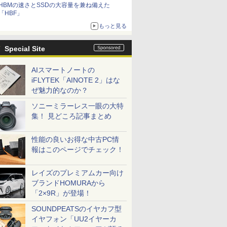
HBMの速さとSSDの大容量を兼ね備えた
「HBF」
もっと見る
Special Site
AIスマートノートの
iFLYTEK「AINOTE 2」はな
ぜ魅力的なのか？
ソニーミラーレス一眼の大特
集！ 見どころ記事まとめ
性能の良いお得な中古PC情
報はこのページでチェック！
レイズのプレミアムカー向け
ブランドHOMURAから
「2×9R」が登場！
SOUNDPEATSのイヤカフ型
イヤフォン「UU2イヤーカ