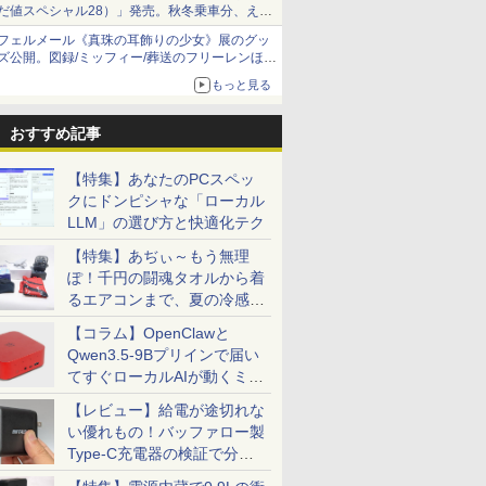
だ値スペシャル28）」発売。秋冬乗車分、えき
ねっと限定
フェルメール《真珠の耳飾りの少女》展のグッ
ズ公開。図録/ミッフィー/葬送のフリーレンほ
か、注目ブランドコラボが実現
もっと見る
おすすめ記事
【特集】あなたのPCスペッ
クにドンピシャな「ローカル
LLM」の選び方と快適化テク
【特集】あぢぃ～もう無理
ぽ！千円の闘魂タオルから着
るエアコンまで、夏の冷感グ
ッズ一挙紹介
【コラム】OpenClawと
Qwen3.5-9Bプリインで届い
てすぐローカルAIが動くミニ
PC「SER9 Pro」
【レビュー】給電が途切れな
い優れもの！バッファロー製
Type-C充電器の検証で分か
ったこと