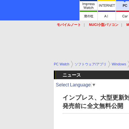
モバイルノート
NUC/小型パソコン
M
SSD
キーボード
マウス
PC Watch
ソフトウェア/アプリ
Windows
ニュース
Select Language
▼
インプレス、大型更新対応
発売前に全文無料公開