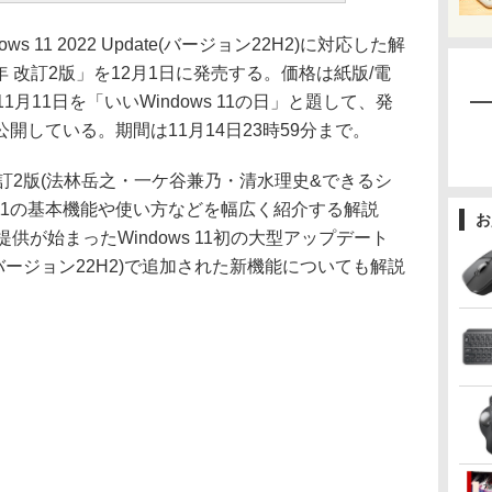
ows 11 2022 Update(バージョン22H2)に対応した解
023年 改訂2版」を12月1日に発売する。価格は紙版/電
11月11日を「いいWindows 11の日」と題して、発
開している。期間は11月14日23時59分まで。
3年 改訂2版(法林岳之・一ケ谷兼乃・清水理史&できるシ
ws 11の基本機能や使い方などを幅広く紹介する解説
お
供が始まったWindows 11初の大型アップデート
date」(バージョン22H2)で追加された新機能についても解説