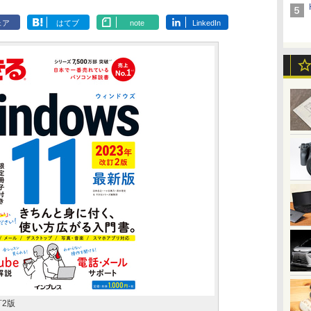
ェア
はてブ
note
LinkedIn
訂2版