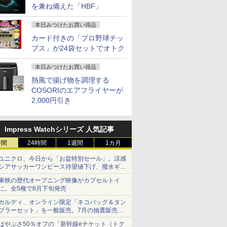
を兼ね備えた「HBF」
本日みつけたお買い得品
カード付きの「プロ野球チッ
プス」が24袋セットでオトク
本日みつけたお買い得品
熱風で揚げ物を調理する
COSORIのエアフライヤーが
2,000円引き
Impress Watchシリーズ 人気記事
時間
24時間
1週間
1カ月
ユニクロ、今日から「お盆特別セール」。涼感
シアサッカーワンピース待望値下げ、撥水ギア
ショーツは1990円に
東映の歴代オープニング映像がカプセルトイ
に。全5種で8月下旬発売
カルディ、オンライン限定「ネコバッグ＆タン
ブラーセット」を一般販売。7月の抽選販売の
当選無効分
はやぶさ50％オフの「新幹線eチケット（トク