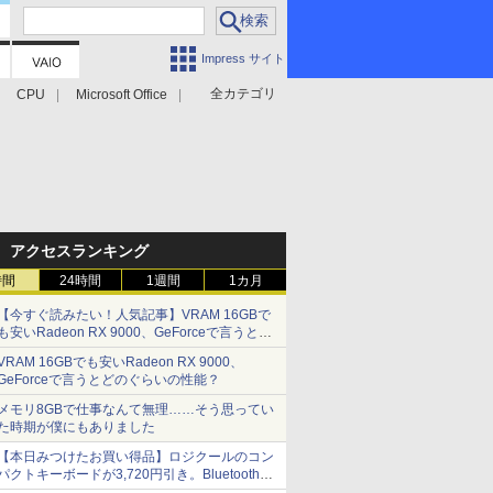
Impress サイト
全カテゴリ
CPU
Microsoft Office
アクセスランキング
時間
24時間
1週間
1カ月
【今すぐ読みたい！人気記事】VRAM 16GBで
も安いRadeon RX 9000、GeForceで言うとど
のぐらいの性能？ - PC Watch
VRAM 16GBでも安いRadeon RX 9000、
GeForceで言うとどのぐらいの性能？
メモリ8GBで仕事なんて無理……そう思ってい
た時期が僕にもありました
【本日みつけたお買い得品】ロジクールのコン
パクトキーボードが3,720円引き。Bluetoothで3
台接続対応