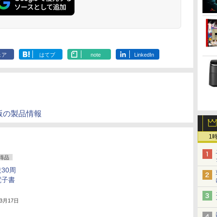
ェア
はてブ
note
LinkedIn
訂2版の製品情報
1
得品
30周
電子書
年3月17日