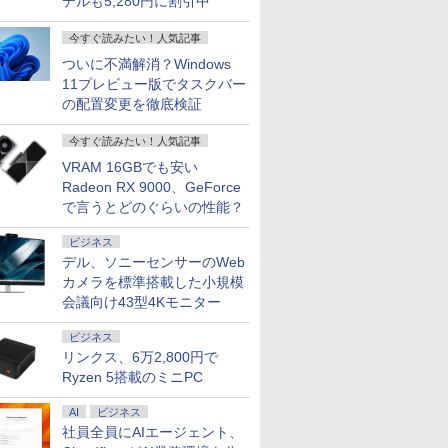
デルも5,280円に割引中
今すぐ読みたい！人気記事
ついに不満解消？Windows
11プレビュー版でタスクバー
の配置変更を徹底検証
今すぐ読みたい！人気記事
VRAM 16GBでも安い
Radeon RX 9000、GeForce
で言うとどのぐらいの性能？
ビジネス
デル、ソニーセンサーのWeb
カメラを標準搭載した小規模
会議向け43型4Kモニター
ビジネス
リンクス、6万2,800円で
Ryzen 5搭載のミニPC
AI
ビジネス
社員全員にAIエージェント、