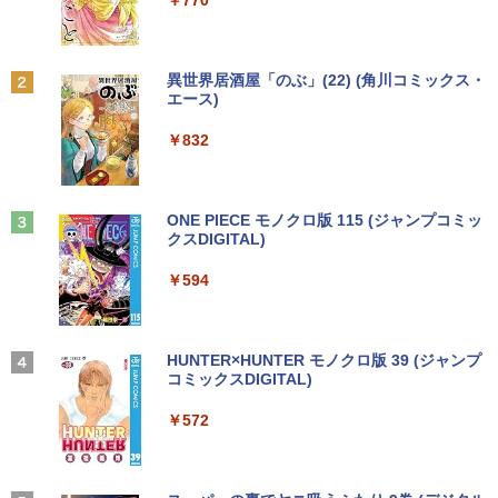
￥250
￥1,112
￥770
￥24,800
￥9,999
熱帯魚・水草大図鑑 定番種から新種まで
2
￥6,600
Anker Soundcore P31i ブラック
BRUCE WAYNE feat. Flo Milli, ATL Jacob
by Amazon 天然水 ラベルレス 500ml ×24本
異世界居酒屋「のぶ」(22) (角川コミックス・
【エントリーでポイント100％還元のチ
2
[Explicit]
富士山の天然水 バナジウム含有 水 ミネラル
エース)
往復送料込！パソコンレンタルハイスペ
ャンス】GMKtec ミニpc G3 Pro Intel C
2
ウォーター ペットボトル 静岡県産 500ミリリ
￥5,990
ックモデルCore i7/16G/SSD/カメラ付き
ore i3 10110U 16GB DDR4 64GBまで増
ットル (Smart Basic)
￥250
￥832
（4週間延長）【Office2024セット】イ
設 512GB SSD M.2 2242 最大8TB Wind
ンストール済※この商品はレンタルで
ows11 Pro mini pc 4.1GHz WIFI6 BT5.
￥1,380
す。販売品ではありません。ご了承下さ
2 小型PC VESA対応 ミニパソコン 2画面
看護師・看護学生のためのレビューブッ
3
い。
高性能 みにpc nucbox 省エネ デスクト
ク 2027 [ 岡庭 豊 ]
ップPC
Anker Soundcore Liberty 5 アプリコットピ
On My Road (Stadium ver.)
ONE PIECE モノクロ版 115 (ジャンプコミッ
ンク
クスDIGITAL)
by Amazon 炭酸水 ラベルレス 500ml ×24本
￥14,300
￥6,930
強炭酸水 ペットボトル 500ミリリットル (Sm
￥66,248
￥250
art Basic)
￥-
￥594
￥1,625
ノートパソコン14インチ 極軽量約965g
3
富士通 LIFEBOOK U748 高性能第7世代
[VETESA正規販売店]デスクトップパソ
これから俺は、後輩に抱かれます 6【電
3
4
Core i5-7300U カメラ内蔵 メモリ最大16
コン PC 一体型 新品 Windows11 27型 C
【2026年アップグレード版】AOKIMI ワイヤ
On My Road (Stadium ver.)
HUNTER×HUNTER モノクロ版 39 (ジャンプ
子限定かきおろし付】 【電子書籍】[ 佳
GB SSD1TB 薄い軽い FHD液晶 type-C
ore i7 第4世代 Office付き メモリ16GB
レスイヤホン bluetooth イヤホン V12 小型
コミックスDIGITAL)
門サエコ ]
by Amazon 天然水ラベルレス 2L×9本
WIFI Bluetooth 中古ノートパソコン Off
SSD512GB 初期設定済 ホワイト ブラッ
軽量 ブルートゥースHi-Fi 最大36時間再生 ぶ
￥250
ice付き 5GWIFI Bluetooth最新Microso
ク
るーとゅーす コードレス ENCノイズキャン
￥572
￥878
￥1,117
ftOffice2024可 Windows11
セリング 自動ペアリング Type-C充電 マイク
付き 防水 タッチ式音量調整 スポーツ/通勤/通
￥69,800
学/WEB会議(ホワイト)
￥16,500