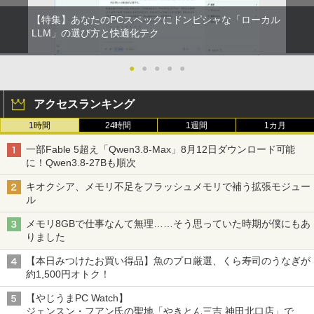
【特集】あなたのPCスペックにドンピシャな「ローカル
LLM」の選び方と快適化テク
●
●
●
●
●
アクセスランキング
1時間
24時間
1週間
1カ月
一部Fable 5超え「Qwen3.8-Max」8月12日ダウンロード可能
に！Qwen3.8-27Bも順次
キオクシア、メモリ不足をフラッシュメモリで補う拡張モジュー
ル
メモリ8GBで仕事なんて無理……そう思っていた時期が僕にもあ
りました
【本日みつけたお買い得品】魚のプロ厳選、くら寿司のうなぎが
約1,500円オトク！
【やじうまPC Watch】
ジェンスン・フアン氏の聖地「やきとん三吉 神田北口店」で