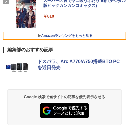
BUGS LIFE
スーパーの裏でヤニ吸うふたり 9巻 (デジタル
あかね噺 23 【電子書籍】[ 末永裕樹 ]
5
￥1,964
版ビッグガンガンコミックス)
コカ・コーラ やかんの麦茶 from 爽健美茶 ラ
GMKtec GMK-K8 PLUS-32/1T-W11Pro
ベルレス 650mlPET×24本
4
￥250
￥572
【マラソンセール期間中ポイント5倍】中
(8845HS)
4
￥810
古ノートパソコン 第11世代 Core i5 メモ
Xiaomi シャオミ REDMI Buds 8 Lite ワイヤ
￥2,009
リ16GB M.2 SSD256GB 13.3インチ フ
レスイヤホン Bluetooth 5.4 ノイズキャンセ
￥124,800
ルHD ノングレア Webカメラ 無線LAN
リング ANC 36時間再生
Wi-Fi Bluetooth Windows11 東芝 dyna
Amazonランキングをもっと見る
book G83/HS 初期設定済 すぐ使える 90
￥2,980
日保証 送料無料
編集部のおすすめ記事
デスクトップPC Ryzen7 5700G メモリ1
5
￥29,980
6GB SSD1TB B550 グラボなし
ドスパラ、Arc A770/A750搭載BTO PC
￥148,700
を近日発売
13.3インチ 良品 Lenovo ThinkPad X13
5
Gen2 Type-20XJ フルHD / Windows11/
高性能 AMD Ryzen 5-5650u/ 16GB/ 爆
速NVMe式256GB-SSD/ カメラ/ 無線Wi-
Fi6/ Office付き/ Win11【中古ノートパソ
Google 検索で当サイトの記事を優先表示させる
コン 中古パソコン 中古PC】税込送料無
料 あす楽対応 当日発送
￥34,990