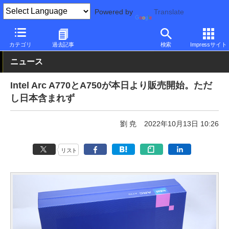
Powered by
Translate
PC Watch
半導体/周辺機器
GPU
Intel
カテゴリ
過去記事
検索
Impressサイト
ニュース
Intel Arc A770とA750が本日より販売開始。ただ
し日本含まれず
劉 尭
2022年10月13日 10:26
リスト