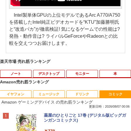
Intel製単体GPUの上位モデルであるArc A770/A750
を搭載したIntel純正ビデオカードを“KTU”加藤勝明氏
と“改造バカ”が徹底検証! 気になるゲームでの性能は?
発熱・動作音は? ライバルGeForceやRadeonとの比
較を交えつつお届けします。
楽天市場 売れ筋ランキング
ノート
デスクトップ
モニター
本
Amazon売れ筋ランキング
イヤフォン
ミュージック
ドリンク
コミック
【期間限定★新品無線マウス付】中古ノ
ポイント10倍 中古パソコン デスクトッ
アンダーニンジャ（18） 【電子書籍】[
1
1
1
Amazon ゲーミングデバイス の売れ筋ランキング
ートパソコン Windows11 Office2019搭
プパソコン Windows 11【Office付】
花沢健吾 ]
載 15.6型 テンキー付き Celeron 第8世代
【Windows 11 Pro 64Bit搭載】DELL O
更新日時：2026/08/07 00:06
Core i3 Core i5 メモリ4GB/16GB SSD1
ptiplexシリーズ Core i5搭載/4G/新品SS
￥792
Anker Soundcore P40i オフホワイト
BRUCE WAYNE feat. Flo Milli, ATL Jacob
【Amazon.co.jp限定】 い・ろ・は・す 2L P
薬屋のひとりごと 17巻 (デジタル版ビッグガ
28GB～1TB Webカメラ DVD 無線LAN
D 120GB/DVD-ROM/送料無料【オプショ
[Explicit]
ET ラベルレス ×8本
ンガンコミックス)
店長おまかせPC 初期設定済 送料無料
ン色々有】
￥7,990
【中古】