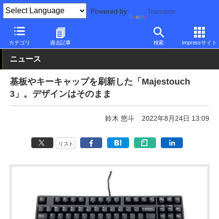
Powered by
Translate
PC Watch
半導体/周辺機器
キーボード
有線
カテゴリ
過去記事
検索
Impressサイト
ニュース
基板やキーキャップを刷新した「Majestouch
3」。デザインはそのまま
鈴木 悠斗
2022年8月24日 13:09
リスト