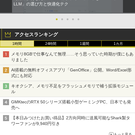
LLM」の選び方と快適化テク
●
●
●
●
●
アクセスランキング
1時間
24時間
1週間
1カ月
メモリ8GBで仕事なんて無理……そう思っていた時期が僕にもあ
りました
AI搭載の無料オフィスアプリ「GenOffice」公開。Word/Excel形
式にも対応
キオクシア、メモリ不足をフラッシュメモリで補う拡張モジュー
ル
GMKtecのRTX 50シリーズ搭載小型ゲーミングPC、日本でも発
売へ
【本日みつけたお買い得品】2方向同時に送風可能なShark製タ
ワーファンが9,940円引き
もっと見る