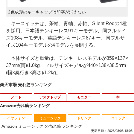
2色成形のキーキャップは印字が消えない
キースイッチは、茶軸、青軸、赤軸、Silent Redの4種
を採用。日本語テンキーレス91キーモデル、同フルサイ
ズ108キーモデル、英語テンキーレス87キー、同フルサ
イズ104キーモデルの4モデルを展開する。
本体サイズと重量は、テンキーレスモデルが359×137×
37mm(同)/1.0kg、フルサイズモデルが440×138×38.5mm
(幅×奥行き×高さ)/1.2kg。
楽天市場 売れ筋ランキング
ノート
デスクトップ
モニター
本
Amazon売れ筋ランキング
イヤフォン
ミュージック
ドリンク
コミック
【★最大100%ポイント】【新生活応援・
【マラソンセール期間中ポイント5倍】中
HP モニター 21.5インチ P224 IPSパネル
職業訓練における指導の理論と実際 13訂
1
1
1
1
Amazon ミュージック の売れ筋ランキング
2026】【Office 2019 H&B】富士通 MU
古デスクトップパソコン Core i7 第9世代
フルHD HDMI DP VGA 中古ディスプレイ
版 [ 職業訓練教材研究会 ]
937/Celeron 3865U/メモリ:4GB/8GB/S
メモリ16GB M.2 SSD512GB DVD-ROM
更新日時：2026/08/06 18:06