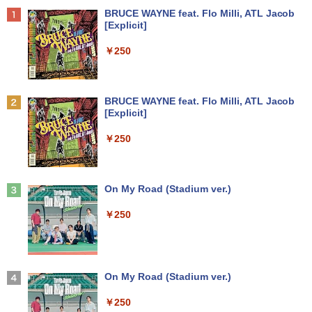
SD:128GB/256GB/512GB/1TB/13.3型/
DisplayPort DVI 省スペース Windows1
￥7,700
￥4,950
Anker Soundcore P40i オフホワイト
BRUCE WAYNE feat. Flo Milli, ATL Jacob
フルHD/wifi/HDMI/USB3.0/中古 ノート
1 マウスコンピューター MPro-S201X 初
[Explicit]
パソコン/モバイルPC/Windows11
期設定済 すぐ使える 90日保証 送料無料
￥5,990
￥250
￥9,999
￥37,980
中古 液晶モニター I-O DATA A241DW 2
ちいかわ なんか小さくてかわいいやつ 全
2
2
3.8インチ フルHD ADSパネル 非光沢｜H
巻(1-8)セット 全巻新品 蔦屋書店
DMI・アナログRGB対応｜スピーカー内
Anker Soundcore P31i ブラック
BRUCE WAYNE feat. Flo Milli, ATL Jacob
蔵｜PC・事務用ディスプレイ
タブレットPC 中古パソコン Microsoft S
Dell OptiPlex 3070 SFF フルセット 21.
￥9,900
2
2
[Explicit]
urface Go Windows10 Pro Pentium 44
5インチモニター付き 第9世代 Core i5-9
￥4,990
15Y メモリ 8GB SSD 128GB 10型 無線L
500 メモリ8GB/16GB SSD256GB Wind
￥8,800
￥250
AN Wi-Fi 10インチ B5 本体 / 3ヶ月保証
ows 11 Pro WPS Office 2 無線Wi-Fi DV
中古パソコン 中古PC 中古ノートパソコ
D 中古 デスクトップパソコン
ン 初期設定済み office付き (8351a)
深在性う蝕に対するVital Pulp Therapy
3
￥43,800
歯髄保存か抜髄かは患者のために [ 辺見
【楽天1位!1,600円OFFクーポン 8/4 20:
3
Anker Soundcore Liberty 5 ミッドナイトブ
On My Road (Stadium ver.)
￥15,880
浩一 ]
00-8/11 01:59】Xiaomi Monitor A24i 20
ラック
26 ディスプレイ 1080P 23.8インチ 144
￥250
Hzリフレッシュレート sRGB99% 1670
￥19,800
￥14,990
万色 300nits ΔE＜1 低ブルーライト 大
Dell OptiPlex 7080 SFF 第10世代 Core
3
画面 TÜV認証 目にやさしい 調整可能な
新品ノートパソコン VETESA Intel Celer
i5 メモリ16GB SSD 512GB Office付き
3
スタンド VESA
on Windows11 Office付き メモリ16GB
Type-C Windows11 デスクトップPC 中
SSD1TB 15.6型 FHD Webカメラ テンキ
古パソコン
ゾンビのあふれた世界で俺だけが襲われ
4
ー 薄型 軽量 初心者 学生 ビジネス
【2026年アップグレード版】AOKIMI ワイヤ
On My Road (Stadium ver.)
￥12,580
ない 5 【電子書籍】[ 増田ちひろ ]
レスイヤホン bluetooth イヤホン V12 小型
￥54,800
軽量 ブルートゥースHi-Fi 最大36時間再生 ぶ
￥21,980
￥250
￥1,155
るーとゅーす コードレス ENCノイズキャン