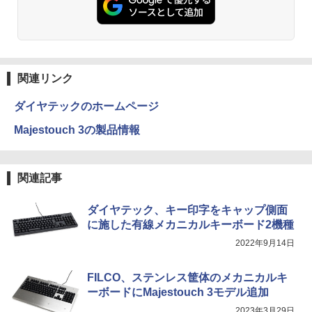
ットル (Smart Basic)
￥832
￥1,380
HUNTER×HUNTER モノクロ版 39 (ジャンプ
コミックスDIGITAL)
by Amazon 天然水ラベルレス 2L×9本
関連リンク
￥572
￥1,117
ダイヤテックのホームページ
Majestouch 3の製品情報
スーパーの裏でヤニ吸うふたり 9巻 (デジタル
版ビッグガンガンコミックス)
by Amazon 炭酸水 ラベルレス 500ml ×24本
強炭酸水 ペットボトル 500ミリリットル (Sm
関連記事
art Basic)
￥810
￥1,625
ダイヤテック、キー印字をキャップ側面
に施した有線メカニカルキーボード2機種
ONE PIECE モノクロ版 115 (ジャンプコミッ
2022年9月14日
クスDIGITAL)
コカ・コーラ やかんの麦茶 from 爽健美茶 ラ
ベルレス 650mlPET×24本
￥594
FILCO、ステンレス筐体のメカニカルキ
￥1,653
ーボードにMajestouch 3モデル追加
2023年3月29日