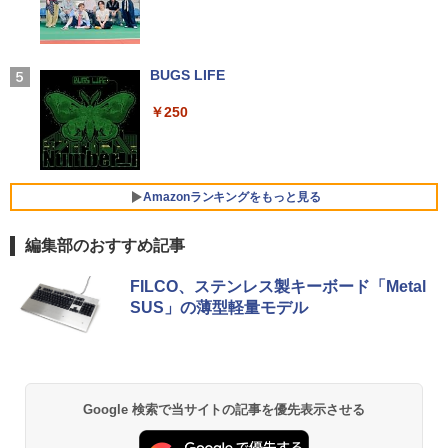
セリング 自動ペアリング Type-C充電 マイク
【エントリーで最大全額ポイント還元｜
4
付き 防水 タッチ式音量調整 スポーツ/通勤/通
8/11まで】 ASUS｜エイスース PCモニ
NiPoGi ミニpc Intel N5030 【2026新モ
4
学/WEB会議(ホワイト)
ター Eye Care VA249HG [23.8型 /フルH
超得2,000円OFF&P2倍｜レッツノート｜
デル・業界超ミニ】 最大3.1Hz mini pc
4
D(1920×1080) /ワイド /120Hz]
Microsoft office 2019 H&B付き｜中古
Windows11 Pro 12GB+256GB SSD (4T
BUGS LIFE
＼レビュー投稿で選べるプレゼント／【
5
￥1,964
ノートパソコン Windows11 office付｜
B拡大可能) 4K 静音 高速熱放散 小型超軽
5歳 6歳 7冊セット】 七田式知力ドリル
メモリ8GB SSD256GB｜Panasonic Le
量ミニパソコン豊富なインターフェース
￥13,800
夏休み 子供 子供用 人気 幼児七田式 B5
￥250
t's note｜中古ノートパソコン 軽量 薄型
USB3.2/HDMI 2.0×2 高速2.4G/5GWi-Fi
判 シルバーバック みぎのう そうぞう け
｜モバイルPC｜ノートパソコン B5サイ
BT4.2 省電力 小型パソコン
いさん もじをよむ・かく めいろ おかね
Xiaomi シャオミ REDMI Buds 8 Lite ワイヤ
ズ｜パソコン｜中古パソコン｜中古PC
【ph-A】
レスイヤホン Bluetooth 5.4 ノイズキャンセ
リング ANC 36時間再生
￥29,900
I-O DATA（アイ・オー・データ機器） 3
5
￥29,800
￥5,390
Amazonランキングをもっと見る
辺フレームレス＆広視野角ADSパネル
23.8型ワイド液晶ディスプレイ LCD-A24
￥2,980
1DBX ブラック
編集部のおすすめ記事
【新品】快適性能 デスクトップパソコン
5
【新品】【楽天1位！】ノートパソコン
パソコン 新品SSD Windows11 Office付
￥14,826
5
【Amazon.co.jp限定】 い・ろ・は・す 2L P
薬屋のひとりごと 17巻 (デジタル版ビッグガ
新品第13世代CPU搭載ノートPC Office
き インテル 第14世代 第13世代 Core i5-
FILCO、ステンレス製キーボード「Metal
ET ラベルレス ×8本
ンガンコミックス)
付きノートパソコン 初心者向け Window
6400 I5-12400F i7 I5 3470 SSD 256GB~
SUS」の薄型軽量モデル
s11 初期設定済 Webカメラ zoom 日本語
1TB メモリ 選択可 8GB 16GB 32GB デ
￥1,001
￥770
キーボード 14.1型 Intel Celeron メモリ
スクトップPC 安い 本体のみ 高スペック
8GB SSD1TB(最大) 大容量バッテリービ
薄型 激安 省スペース 大容量 高性能
ジネス 大学生 プレゼント 学生向け
￥33,800
by Amazon 天然水 ラベルレス 500ml ×24本
異世界居酒屋「のぶ」(22) (角川コミックス・
￥29,800
Google 検索で当サイトの記事を優先表示させる
富士山の天然水 バナジウム含有 水 ミネラル
エース)
ウォーター ペットボトル 静岡県産 500ミリリ