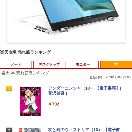
楽天市場 売れ筋ランキング
ノート
デスクトップ
モニター
本
楽天 本 売れ筋ランキング
更新日時：2026/08/07 23:00
【期間限定 ポイントUP＆クーポン配
【今だけ】全品ポイント10倍 お買い物マ
R090-DELL E2220H 21.5インチ 液晶モ
アンダーニンジャ（18） 【電子書籍】[
1
1
1
1
布】 Lenovo 500e Chromebook Gen 4
ラソン★8/4～8/11★中古パソコン デス
ニタ 1点 フルHD(1920x1080) DisplayP
花沢健吾 ]
s 2in1 ノートパソコン 83L5S00000 Chr
クトップPC FUJITSU ESPRIMO Q558/B
ort/VGA 応答速度:5ms ★送料無料★
omeOS N100 メモリ4GB eMMC64GB 1
Core i5 9500T メモリ8GB 中古SSD 2.5
【中古動作品】
￥792
1.6インチ タッチ対応 再生品Aランク
インチ256GB Windows11 Pro 64bit
【送料無料】【1年保証】
￥3,650
￥36,800
￥22,800
杖と剣のウィストリア（16） 【電子書
2