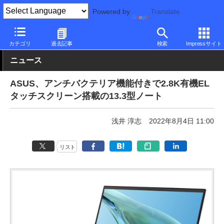
Powered by
Translate
PC Watch
パソコン/タブレット/スマートフォン
ノートパソコン
カテゴリ
過去記事
検索
Impressサイト
ニュース
ASUS、アンチバクテリア機能付きで2.8K有機EL
タッチスクリーン搭載の13.3型ノート
浅井 淳志
2022年8月4日 11:00
リスト