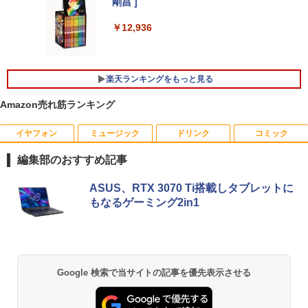
｜最大180日保証｜Core i5 第8世代｜中
【最新モデル】デスクトップパソコン 一
ネル ノングレア 非光沢 チルト調整 PCモ
剛昌 ]
4
古ノートパソコン Windows11 office付
体型 22型液晶 Core i5 高速CPU搭載 Wi
ニター simplus シンプラス SP-NMT21
き｜15.6型 テンキー付き｜ノートパソコ
ndows11 & Office付き メモリ8GB SSD
【送料無料】【レビューでモニタークリ
￥12,936
ンWindows11 第8世代｜ノートパソコン
256GB Wi-Fi対応 USB3.0 一体型PC テ
ーナープレゼント】【メーカー1年保証】
｜パソコン｜PC｜中古PC
ンキー付きキーボード＆マウスプレゼン
ト付き 在宅勤務 テレワーク 家庭用 省ス
￥8,999
ペースPC
￥29,800
楽天ランキングをもっと見る
￥42,980
Amazon売れ筋ランキング
【新商品特価11699円！8/11 1:59迄】モ
5
【新品】【楽天1位！】ノートパソコン
バイルモニター 15.6インチ ポータブルモ
5
イヤフォン
ミュージック
ドリンク
コミック
新品第13世代CPU搭載ノートPC Office
ニター モバイルディスプレイ 1920×108
付きノートパソコン 初心者向け Window
Acer｜エイサー 超小型 デスクトップパ
0 フルHD IPSパネル 非光沢 HDR スピー
5
s11 初期設定済 Webカメラ zoom 日本語
ソコン RB102-N18U(Windows 11 Pro/I
カー内蔵 保護カバー付き 軽量 薄型 Type
編集部のおすすめ記事
キーボード 14.1型 Intel Celeron メモリ
ntel Processor N150/メモリ 8GB/SSD 2
-C ミニHDMI 在宅 テレワーク simplus
8GB SSD1TB(最大) 大容量バッテリービ
56GB) RB102-N18U
シンプラス SP-MBM156 【送料無料】
Anker Soundcore P40i ブラック
BRUCE WAYNE feat. Flo Milli, ATL Jacob
【Amazon.co.jp限定】 い・ろ・は・す 2L P
薬屋のひとりごと 17巻 (デジタル版ビッグガ
ASUS、RTX 3070 Ti搭載しタブレットに
ジネス 大学生 プレゼント 学生向け
[Explicit]
ET ラベルレス ×8本
ンガンコミックス)
もなるゲーミング2in1
￥52,800
￥11,699
￥7,990
￥29,800
￥250
￥1,112
￥770
Anker Soundcore P31i ブラック
BRUCE WAYNE feat. Flo Milli, ATL Jacob
by Amazon 天然水 ラベルレス 500ml ×24本
異世界居酒屋「のぶ」(22) (角川コミックス・
Google 検索で当サイトの記事を優先表示させる
[Explicit]
富士山の天然水 バナジウム含有 水 ミネラル
エース)
ウォーター ペットボトル 静岡県産 500ミリリ
￥5,990
ットル (Smart Basic)
￥250
￥832