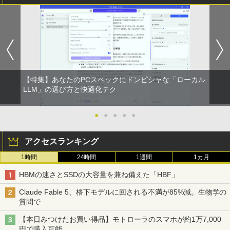
【特集】あなたのPCスペックにドンピシャな「ローカル
LLM」の選び方と快適化テク
●
●
●
●
●
アクセスランキング
1時間
24時間
1週間
1カ月
HBMの速さとSSDの大容量を兼ね備えた「HBF」
Claude Fable 5、格下モデルに回される不満が85%減。生物学の
質問で
【本日みつけたお買い得品】モトローラのスマホが約1万7,000
円で購入可能