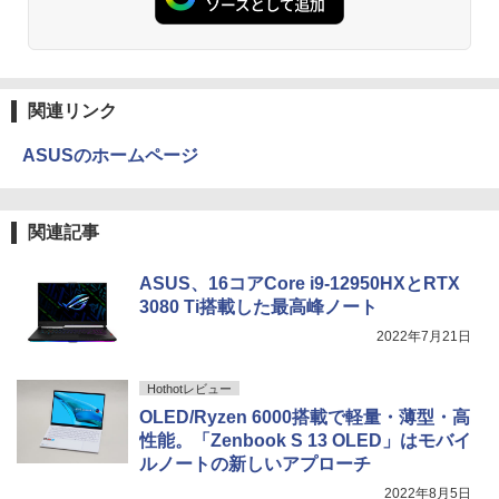
￥1,380
Anker Soundcore Liberty 5 ミッドナイトブ
On My Road (Stadium ver.)
ONE PIECE モノクロ版 115 (ジャンプコミッ
ラック
クスDIGITAL)
by Amazon 天然水ラベルレス 2L×9本
関連リンク
￥250
￥14,990
￥594
￥1,117
ASUSのホームページ
【2026年アップグレード版】AOKIMI ワイヤ
On My Road (Stadium ver.)
HUNTER×HUNTER モノクロ版 39 (ジャンプ
関連記事
レスイヤホン bluetooth イヤホン V12 小型
コミックスDIGITAL)
by Amazon 炭酸水 ラベルレス 500ml ×24本
軽量 ブルートゥースHi-Fi 最大36時間再生 ぶ
強炭酸水 ペットボトル 500ミリリットル (Sm
￥250
るーとゅーす コードレス ENCノイズキャン
art Basic)
￥572
ASUS、16コアCore i9-12950HXとRTX
セリング 自動ペアリング Type-C充電 マイク
3080 Ti搭載した最高峰ノート
付き 防水 タッチ式音量調整 スポーツ/通勤/通
￥1,625
学/WEB会議(ホワイト)
2022年7月21日
BUGS LIFE
スーパーの裏でヤニ吸うふたり 9巻 (デジタル
￥1,964
版ビッグガンガンコミックス)
コカ・コーラ やかんの麦茶 from 爽健美茶 ラ
Hothotレビュー
ベルレス 650mlPET×24本
￥250
OLED/Ryzen 6000搭載で軽量・薄型・高
￥810
Xiaomi シャオミ REDMI Buds 8 Lite ワイヤ
性能。「Zenbook S 13 OLED」はモバイ
￥2,009
レスイヤホン Bluetooth 5.4 ノイズキャンセ
ルノートの新しいアプローチ
リング ANC 36時間再生
2022年8月5日