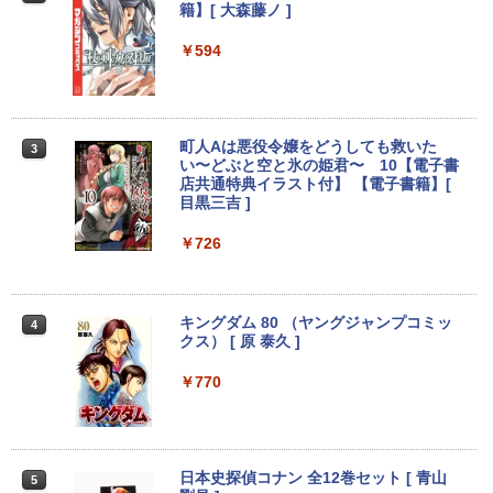
籍】[ 大森藤ノ ]
中古モニター | 液晶ディスプレイ | I-O D
2
中古ノートパソコン HP ProBook 450 G
ATA | LCD-AH241EDB-B-B | 23.8型ワイ
2
5 G6 G7 G8 第10世代 Core i3/i5選択可
デスクトップパソコン デル DELL optipl
ドTFT 1920×1080(フルHD) | LEDバック
￥594
2
Windows11 Pro Office 2024付き メモリ
ex 3070SF Micro 9世代 Core i5 メモリ8
ライト | スピーカー内蔵 2系統入力(VG
16GB SSD512GB 15.6型 Webカメラ テ
GB 16GB SSD256GB HDMI office Win
A・HDMI) | VGAケーブル・電源ケーブ
ンキー 軽量 ビジネス 在宅勤務 学生向け
dows11 pro Win11 4K 対応 ミニPC デ
ル付属【30日保証】
スクトップパソコン デスクトップ PC 中
古パソコン 1186aR 10249091
￥24,980
￥6,280
町人Aは悪役令嬢をどうしても救いた
3
い〜どぶと空と氷の姫君〜 10【電子書
￥32,780
店共通特典イラスト付】 【電子書籍】[
目黒三吉 ]
送料無料 あす楽対応 即日発送 中古良品
【期間限定10%OFFクーポン 8/12 10時
3
3
￥726
フルHD対応WUXGA 12.1インチ Panaso
まで】 モニター 21.5型 液晶ディスプレ
nic Let's note CF-SZ6Z Windows11 七
Win11搭載 デスクトップパソコン ミニP
イ ベゼル ディスプレイ 液晶モニター PC
3
世代Core i7-7600U 16GB 爆速512GB-S
C miniPC 初心者向け Office付き Windo
モニター 壁掛け フリッカーレス FreeSy
SD カメラ 無線 Office付 Win11【ノート
ws11 初心者向け 初期設定済 省スペース
nc 21.5インチ 角度調節 FullHD ブルー
パソコン 中古パソコン 中古PC】（Wind
高さ4.4cm 軽量 モニター取り付け可 イ
ライトカット VAパネル VESAフル FHD
キングダム 80 （ヤングジャンプコミッ
4
ows10も対応可能 Win10）
ンテルCeleron メモリ8GB 高速SSD 256
ノングレア MAXZEN JM22CH02
クス） [ 原 泰久 ]
GB USB 3.0 HDMI 2画面同時出力可 無線
機能 テレワーク 在宅勤務 パソコン
￥28,589
￥9,480
￥770
￥39,800
超得2,000円OFF&P5倍｜第8世代 office
ゲーミングモニター 21.5インチ PCモニ
4
4
付き｜楽天1位 三冠獲得｜豪華特典付き
ター 100Hz 5ms 1920×1080 FHD VAパ
日本史探偵コナン 全12巻セット [ 青山
5