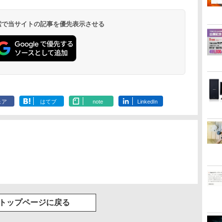
恵理子／著
介 ]
￥250
ルー
ックスDIGITAL)
イヤレスイヤホン
×24本 強炭酸水 ペッ
ンプコミックス
イヤレスイヤホン
て、澄みきった日本の
版ビッグガンガンコミ
￥1,117
￥250
￥250
bluetooth イヤホン
トボトル 500ミリリ
DIGITAL)
Bluetooth 5.4 ノイズ
水 2L 8本 ラベルレス [
ックス)
￥14,990
￥594
￥1,964
￥1,625
￥572
￥3,480
￥998
￥810
 検索で当サイトの記事を優先表示させる
V12 小型軽量 ブルー
ットル (Smart
キャンセリング ANC
ケース ] [ 水 ] [ ペット
トゥースHi-Fi 最大
Basic)
36時間再生
ボトル ] [ 箱買い ] [ ス
36時間再生 ぶるーと
トック ] [ 水分補給 ]
ゅーす コードレス
ENCノイズキャンセ
リング 自動ペアリン
グ Type-C充電 マイ
ク付き 防水 タッチ式
音量調整 スポーツ/通
勤/通学/WEB会議(ホ
ェア
はてブ
note
LinkedIn
ワイト)
トップページに戻る