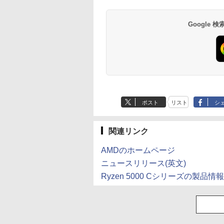
【完全ワイヤレスイ
[Explicit]
×24本 富士山の天然
ガンガンコミックス)
[Explicit]
2L PET ラベルレス
クス・エース)
￥5,990
ヤホン/ウルトラノイ
水 バナジウム含有 水
×8本
￥9,990
￥250
￥1,380
￥770
￥250
￥1,112
￥832
Google
ズキャンセリング 3.5
ミネラルウォーター
/ マルチポイント接続
ペットボトル 静岡県
/ 最大40時間再生 / コ
産 500ミリリットル
ンパクト形状/持ち運
(Smart Basic)
びに便利 / IP55 防塵
防水位規格/PSE技術
基準適合】パープル
ポスト
リスト
シ
関連リンク
AMDのホームページ
ニュースリリース(英文)
Ryzen 5000 Cシリーズの製品情報