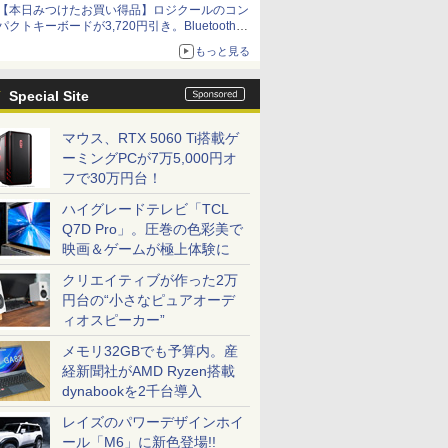
【本日みつけたお買い得品】ロジクールのコン
パクトキーボードが3,720円引き。Bluetoothで3
台接続対応
もっと見る
Special Site
マウス、RTX 5060 Ti搭載ゲ
ーミングPCが7万5,000円オ
フで30万円台！
ハイグレードテレビ「TCL
Q7D Pro」。圧巻の色彩美で
映画＆ゲームが極上体験に
クリエイティブが作った2万
円台の“小さなピュアオーデ
ィオスピーカー”
メモリ32GBでも予算内。産
経新聞社がAMD Ryzen搭載
dynabookを2千台導入
レイズのパワーデザインホイ
ール「M6」に新色登場!!