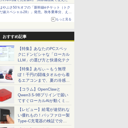
はやぶさ50％オフの「新幹線eチケット（トク
だ値スペシャル28）」発売。秋冬乗車分、えき
ねっと限定
もっと見る
おすすめ記事
【特集】あなたのPCスペッ
クにドンピシャな「ローカル
LLM」の選び方と快適化テク
【特集】あぢぃ～もう無理
ぽ！千円の闘魂タオルから着
るエアコンまで、夏の冷感グ
ッズ一挙紹介
【コラム】OpenClawと
Qwen3.5-9Bプリインで届い
てすぐローカルAIが動くミニ
PC「SER9 Pro」
【レビュー】給電が途切れな
い優れもの！バッファロー製
Type-C充電器の検証で分か
ったこと