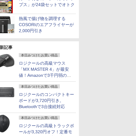
プス」が24袋セットでオトク
熱風で揚げ物を調理する
COSORIのエアフライヤーが
2,000円引き
新記事
本日みつけたお買い得品
ロジクールの高級マウス
「MX MASTER 4」が最安
値！Amazonで3千円弱の割
引
本日みつけたお買い得品
ロジクールのコンパクトキー
ボードが3,720円引き。
Bluetoothで3台接続対応
2
2
7
3
3
本日みつけたお買い得品
ロジクールの高級トラックボ
ールが3,320円オフ！定番モ