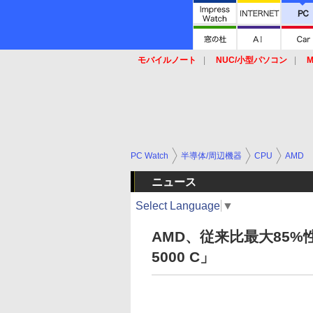
モバイルノート
NUC/小型パソコン
M
SSD
キーボード
マウス
PC Watch
半導体/周辺機器
CPU
AMD
ニュース
Select Language
▼
AMD、従来比最大85%性
5000 C」