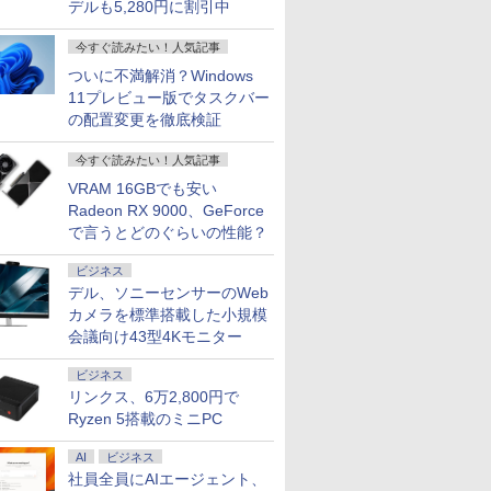
デルも5,280円に割引中
今すぐ読みたい！人気記事
ン ノートPC 新品 Office付き 初心者向
5倍+最大10%OFFクーポ
46 Wave ゲーミングモニタ
GMKtec メモリ16GB ストレージ512B
Pixio ゲーミングモニター 24インチ ホ
良品 フルHD対応WUXGA 13.3インチ Lenovo T
【展示品・代引不可】 NE
JAPANNEXT 14インチ I
11 初期設定済 Webカメラ zoom 15.6型 テン
】DELL デル
FHD 120Hz IPS 白 ホワ
小型デスクトップパソコン GMKtec
ワイト PX249WAVE PX248WAVE 白
L13 Gen3 Windows11 AMD Ryzen5 Pro 56
27型 デスクトップパソコン L
載 WUXGA(1920x1200
ついに不満解消？Windows
 メモリ8GB16GB SSD256GB/512GB フルHD
060 MICRO SSD256GB
ピンク ピクシオ 液晶 モニ
NucBox G3S GMK-G3S-16/512-
240hz pcモニター 120Hz 144Hz
速NVMe式256GB-SSD カメラ 無線Wi-Fi6 Off
Windows 11/ インテル Co
ルモバイルモニター JN-DM
11プレビュー版でタスクバー
ッテリー Wi-Fi テレワーク応援 在宅勤務 学
 i5 Windows 11 Pro
イ サブ 2台目 HDMI
W11PRO(N95)
165Hz 対応 モニター ピンク ブルー ベ
Win11【中古ノートパソコン 中古パソコン 中
16GB/ SSD 512GB/ Web
IPS14WX miniHDMI US
の配置変更を徹底検証
￥49,980
￥18,500
￥46,189
￥189,800
￥39,980
ット 返品 送料無料 中古
ージュ フルHD IPS HDR ノングレア ス
無料 あす楽対応 即日発送（Windows10も対
ドライブ/ Office付き/ ブ
接続表示(実質21インチ) 
パソコン 中古パソコン
ピーカー内蔵 VESA 23.8インチ 液晶
Win10）
プ 自立式キックスタンド搭
今すぐ読みたい！人気記事
パソコン デスクトップ
ディスプレイ ピクシオ 公式 【最大5年
証】 PCモニター 液晶モニ
FFICE付き
保証】
ンモニター ジャパンネク
VRAM 16GBでも安い
Radeon RX 9000、GeForce
で言うとどのぐらいの性能？
7
8
9
10
ビジネス
デル、ソニーセンサーのWeb
カメラを標準搭載した小規模
会議向け43型4Kモニター
ビジネス
ADLの動
暴力と聖なるもの新装
【楽天1位！高評価
【くもん の 知育カー
【全巻】 
リンクス、6万2,800円で
俊明 嘉
版 （叢書・ウニベルシ
★4.58】日本 昔ばなし
ド】童謡カードセット
がすみません
Ryzen 5搭載のミニPC
タス） [ ルネ・ジラー
アニメ 絵本 セット 16
ット （マ
￥7,260
ル ]
冊 柿沼美浩 福島宏之
ミックス） 
￥6,600
￥6,780
￥7,788
AI
ビジネス
柳川茂 あや秀夫 佐々木
キラ ]
社員全員にAIエージェント、
昇 昔話 絵本 指先知育