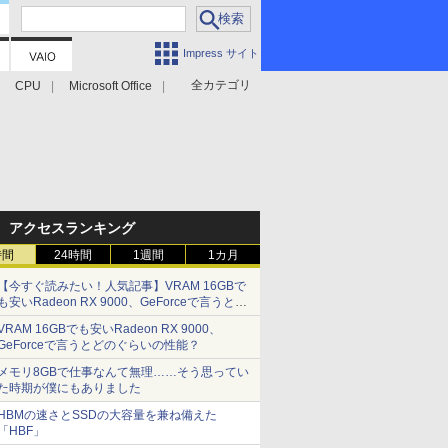
Impress サイト
全カテゴリ
CPU
Microsoft Office
アクセスランキング
時間
24時間
1週間
1カ月
【今すぐ読みたい！人気記事】VRAM 16GBで
も安いRadeon RX 9000、GeForceで言うとど
のぐらいの性能？ - PC Watch
VRAM 16GBでも安いRadeon RX 9000、
GeForceで言うとどのぐらいの性能？
メモリ8GBで仕事なんて無理……そう思ってい
た時期が僕にもありました
HBMの速さとSSDの大容量を兼ね備えた
「HBF」