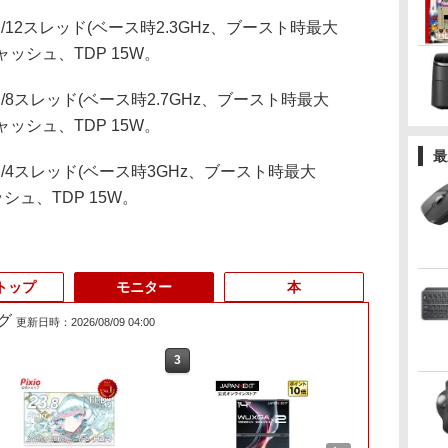
コア/12スレッド(ベース時2.3GHz、ブースト時最大
キャッシュ、TDP 15W。
コア/8スレッド(ベース時2.7GHz、ブースト時最大
キャッシュ、TDP 15W。
最
コア/4スレッド(ベース時3GHz、ブースト時最大
ッシュ、TDP 15W。
トップ
モニター
本
グ
更新日時：2026/08/09 04:00
3
4
3
3
5
6
1
1