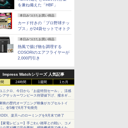
を兼ね備えた「HBF」
本日みつけたお買い得品
カード付きの「プロ野球チッ
プス」が24袋セットでオトク
本日みつけたお買い得品
熱風で揚げ物を調理する
COSORIのエアフライヤーが
2,000円引き
Impress Watchシリーズ 人気記事
時間
24時間
1週間
1カ月
ユニクロ、今日から「お盆特別セール」。涼感
シアサッカーワンピース待望値下げ、撥水ギア
ショーツは1990円に
東映の歴代オープニング映像がカプセルトイ
に。全5種で8月下旬発売
KDDI、楽天へのローミングを9月末で終了
【家電レビュー】手ごわい雑草との戦い、コメ
リの草刈機で完全勝利 掃除機感覚で使えた