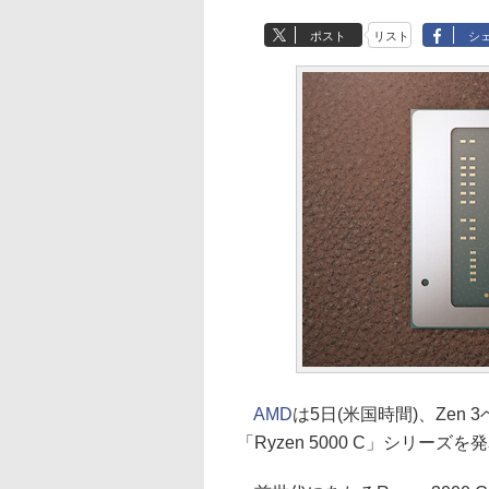
ポスト
リスト
シ
AMD
は5日(米国時間)、Zen
「Ryzen 5000 C」シリーズ