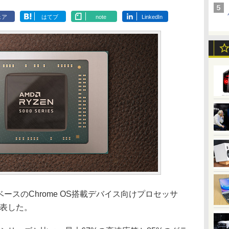
ェア
はてブ
note
LinkedIn
 3ベースのChrome OS搭載デバイス向けプロセッサ
を発表した。