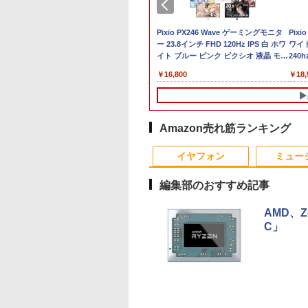
2B
 ホ
UXGA 13.3インチ Lenovo ThinkPad
【展示品・代引不可】 NEC 液晶一体
JAPANNEXT 14インチ IPSパネルx2搭
【期間限定 ポイント10
【期間限定P15倍+最大10%OFFクーポ
Pixio PX246 Wave ゲーミングモニタ
【マラソンP5倍/10
GMK
Pix
ows11 AMD Ryzen5 Pro 5675U 8GB 爆
27型 デスクトップパソコン LAVIE A27
載 WUXGA(1920x1200)解像度 デュア
倍】Lenovo IdeaPad
ン】 【3年保証】DELL デル
ー 23.8インチ FHD 120Hz IPS 白 ホワ
フクーポン】中古ノ
小型デ
ワイト
-SSD カメラ 無線Wi-Fi6 Office付き
Windows 11/ インテル Core i7/ メモリ
ルモバイルモニター JN-DMD-
D330 10.1型 2-in-1 タ
OPTIPLEX 3060 MICRO SSD256GB
イト ブルー ピンク ピクシオ 液晶 モニ
トパソコン Dell
NucB
240h
 ベ
ノートパソコン 中古パソコン 中古PC】送料
16GB/ SSD 512GB/ Webカメラ/ DVD
IPS14WX miniHDMI USB-C 3画面拡張
ブレットPC／着脱式キ
メモリ8GB Core i5 Windows 11 Pro
ター ディスプレイ サブ 2台目 HDMI
Latitude 7200 2in1
W11P
165
￥189,800
￥39,980
￥13,800
￥27,500
￥16,800
￥16,900
￥49,
￥18,
 ス
 即日発送（Windows10も対応可能
ドライブ/ Office付き/ ブラック
接続表示(実質21インチ) オートフリッ
ーボード（intel 第九世
中古 アウトレット 返品 送料無料 中古
VGA
世代 Core i5 メモリ
ージュ
晶
プ 自立式キックスタンド搭載 【2年保
代Celeron
デスクトップパソコン 中古パソコン
8GB SSD128GB 12.
ピーカ
5年
証】 PCモニター 液晶モニター パソコ
N4000/4GB/64GB
デスクトップパソコン デスクトップ
インチタッチパネル
ディ
ンモニター ジャパンネクスト
eMMC/HD IPS液晶
PC ミニPC OFFICE付き
ルHD Windows11 P
保証
Type-C データ/充電
カメラ Bluetooth Wi
Amazon売れ筋ランキング
可）/microSD対応（最
Fi 送料無料 保証付き
10
1
2
大128GB）/Windows
イヤフォン
ミュー
11 Pro／Dolby
Audio）【整備済み中
編集部のおすすめ記事
古品】
AMD、Z
C」
もん の 知育カー
【全巻】 うちの弟ども
りゅうおうのおしご
11～12世紀のフラン
童謡カードセット
がすみません 1-15巻セ
と！21 〜白雪姫と竜
ル伯の尚書部 [ 青山
ット （マーガレットコ
王の結婚〜【完結記念
美子 ]
260
ミックス） [ オザキ ア
メモリアルブック付き
￥7,788
￥5,500
￥5,500
キラ ]
特装版】 【電子書籍】
Anker Soundcore
BRUCE WAYNE feat.
by Amazon 天然水
薬屋のひとりごと 17
Anker Soundcore
BRUCE WAYNE feat
【Amazon.co.jp限
異世界居酒屋「の
[ 白鳥 士郎 ]
P42i (Bluetooth 6.1)
Flo Milli, ATL Jacob
ラベルレス 500ml
巻 (デジタル版ビッグ
P31i ピンク
Flo Milli, ATL Jacob
定】 い・ろ・は・す
ぶ」(22) (角川コミッ