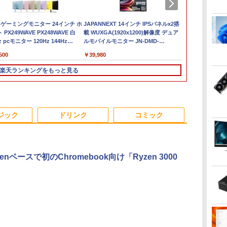
%オ
tec メモリ16GB ストレージ512B
io ゲーミングモニター 24インチ ホ
中古 マイクロソフト
【新品】【楽天1
【展示品・代引不可】 NEC 液晶一体
JAPANNEXT 14インチ IPSパネルx2搭
【最新Office2024】ノ
新品ノートパソコ
【期間限定P1
Pixio PX2
ー
スクトップパソコン GMKtec
 PX249WAVE PX248WAVE 白
Surface Pro 7 Core i5
位！】ノートパソコン
27型 デスクトップパソコン LAVIE A27
載 WUXGA(1920x1200)解像度 デュア
ートパソコン 中古
け Windows
ン】 【3年保証
ー 23.8インチ 
ox G3S GMK-G3S-16/512-
z pcモニター 120Hz 144Hz
1035G4 第10世代 メモ
新品第13世代CPU搭載
Windows 11/ インテル Core i7/ メモリ
ルモバイルモニター JN-DMD-
Core i5 第10世代
キー付 Intel
OPTIPLEX 3
イト ブルー 
 第8
RO(N95)
Hz 対応 モニター ピンク ブルー ベ
リ8GB SSD128GB 12
ノートPC Office付き
16GB/ SSD 512GB/ Webカメラ/ DVD
IPS14WX miniHDMI USB-C 3画面拡張
Office付き NEC 15.6イ
液晶 大容量バ
メモリ8GB Core
ター ディスプレ
980
500
￥26,800
￥29,800
￥189,800
￥39,980
￥27,800
￥39,800
￥27,500
￥16,800
 フルHD IPS HDR ノングレア ス
インチ Windows11
ノートパソコン 初心者
ドライブ/ Office付き/ ブラック
接続表示(実質21インチ) オートフリッ
ンチ メモリ16GB 新品
生向け
中古 アウトレ
VGA
3
ー内蔵 VESA 23.8インチ 液晶
Home 無線LAN Wi-Fi
向け Windows11 初期
プ 自立式キックスタンド搭載 【2年保
SSD1TB DVDドライブ
デスクトップ
楽天ランキングをもっと見る
フ
スプレイ ピクシオ 公式 【最大5年
WEBカメラ Type-C
設定済 Webカメラ
証】 PCモニター 液晶モニター パソコ
WEBカメラ テンキー
デスクトップ
ro
】
1866 1年保証 レビュー
zoom 日本語キーボー
ンモニター ジャパンネクスト
windows11搭載 NEC
PC ミニPC O
-
特典:セキュリティソフ
ド 14.1型 Intel
中古ノートパソコン 安
ト Bランク ノートパソ
Celeron メモリ8GB
心保証 初期設定済み
3
4
5
6
コン 中古ノートパソコ
SSD1TB(最大) 大容量
VKT16X5 VRL21F7
ジック
ドリンク
コミック
ン 中古PC
バッテリービジネス 大
学生 プレゼント 学生
向け
enベースで初のChromebook向け「Ryzen 3000
ド
【送料無料】これって
スリランカ料理 ライス
【中古】 三舟及び南洲
【送料無料】
由
むし歯になりますか？
＆カリー、朝ごはん、
の書 / 寺山葛常 / 巌南
作分析／鈴木
に根拠をもって答える
軽食、スイーツからラ
堂書店 [単行本]【宅配
戸直樹
本 代用甘味料を迷わ
ンプライスまで、スリ
便出荷】
￥5,940
￥5,940
￥6,570
￥6,600
ず説明するために／久
ランカの食を深く知る
.
Anker Soundcore
見知らぬ糸
by Amazon 天然水
ONE PIECE モノクロ
【2026年アップグレ
On My Road
by Amazon 炭酸水
HUNTER×HUNTER
Xiaomi シャオミ
On My Road
【Amazon.co.jp限
スーパーの裏でヤニ吸
保庭雅恵／監修 中村
ための125品 [ 濱田 祐
Liberty 5 ディープブ
ラベルレス 2L×9本
版 115 (ジャンプコミ
ード版】AOKIMI ワ
(Stadium ver.)
ラベルレス 500ml
モノクロ版 39 (ジャ
REDMI Buds 8 Lite ワ
(Stadium ver.)
定】 伊藤園 磨かれ
うふたり 9巻 (デジタル