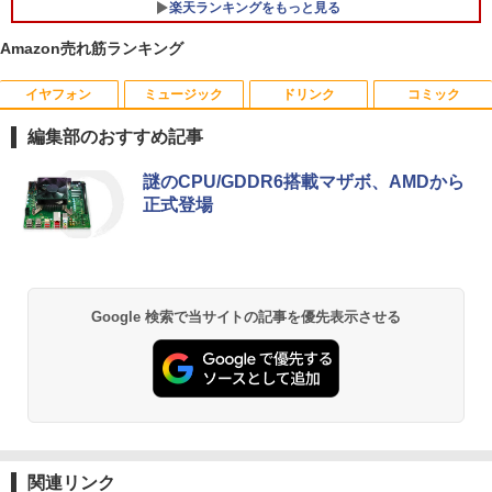
楽天ランキングをもっと見る
Amazon売れ筋ランキング
イヤフォン
ミュージック
ドリンク
コミック
【予約商品】2027年度カレンダー ミニミ
1
ニ日めくり 米津祐介 C-1776-YZ グリー
編集部のおすすめ記事
ティングライフ 大人 かわいい インテリ
ア イラスト 令和9年 おしゃれ イラスト
Anker Soundcore P40i オフホワイト
BRUCE WAYNE feat. Flo Milli, ATL Jacob
【Amazon.co.jp限定】 い・ろ・は・す 2L P
薬屋のひとりごと 17巻 (デジタル版ビッグガ
ミニサイズ 手のひらサイズ
謎のCPU/GDDR6搭載マザボ、AMDから
[Explicit]
ET ラベルレス ×8本
ンガンコミックス)
正式登場
￥7,990
￥2,200
￥250
￥1,112
￥770
ハヤブサ消防団 森へつづく道 【電子書
2
Anker Soundcore P31i ブラック
BRUCE WAYNE feat. Flo Milli, ATL Jacob
by Amazon 天然水 ラベルレス 500ml ×24本
異世界居酒屋「のぶ」(22) (角川コミックス・
Google 検索で当サイトの記事を優先表示させる
籍】[ 池井戸潤 ]
[Explicit]
富士山の天然水 バナジウム含有 水 ミネラル
エース)
ウォーター ペットボトル 静岡県産 500ミリリ
￥5,990
￥2,200
ットル (Smart Basic)
￥250
￥832
￥1,380
Anker Soundcore Liberty 5 アプリコットピ
On My Road (Stadium ver.)
ONE PIECE モノクロ版 115 (ジャンプコミッ
送料無料【中古】ガラスの仮面 1〜49巻
3
ンク
クスDIGITAL)
by Amazon 炭酸水 ラベルレス 500ml ×24本
までの全巻セット 花とゆめコミックス 美
関連リンク
強炭酸水 ペットボトル 500ミリリットル (Sm
￥250