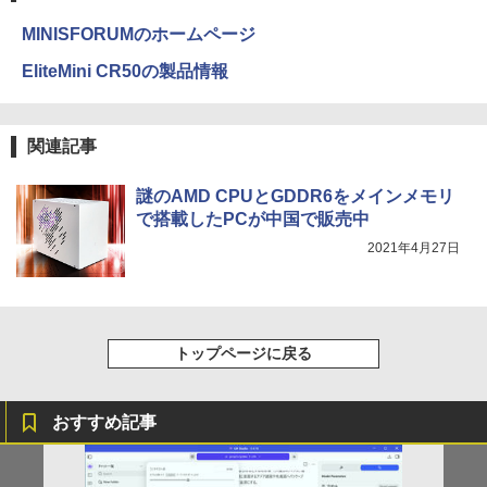
内すずえ 白泉社（少女コミック）
art Basic)
￥-
￥594
MINISFORUMのホームページ
￥7,838
￥1,625
EliteMini CR50の製品情報
【2026年アップグレード版】AOKIMI ワイヤ
On My Road (Stadium ver.)
HUNTER×HUNTER モノクロ版 39 (ジャンプ
レスイヤホン bluetooth イヤホン V12 小型
コミックスDIGITAL)
by Amazon 天然水ラベルレス 2L×9本
永遠の記憶 [ 東野 圭吾 ]
4
軽量 ブルートゥースHi-Fi 最大36時間再生 ぶ
￥250
関連記事
るーとゅーす コードレス ENCノイズキャン
￥572
￥1,117
￥2,310
セリング 自動ペアリング Type-C充電 マイク
付き 防水 タッチ式音量調整 スポーツ/通勤/通
謎のAMD CPUとGDDR6をメインメモリ
学/WEB会議(ホワイト)
で搭載したPCが中国で販売中
BUGS LIFE
スーパーの裏でヤニ吸うふたり 9巻 (デジタル
￥1,964
2021年4月27日
版ビッグガンガンコミックス)
コカ・コーラ やかんの麦茶 from 爽健美茶 ラ
片田舎のおっさん、剣聖になる 11 〜
ベルレス 650mlPET×24本
￥250
5
ただの田舎の剣術師範だったのに、大成
￥810
Xiaomi シャオミ REDMI Buds 8 Lite ワイヤ
した弟子たちが俺を放ってくれない件〜
￥2,009
レスイヤホン Bluetooth 5.4 ノイズキャンセ
【電子書籍】[ 佐賀崎しげる ]
リング ANC 36時間再生
トップページに戻る
￥1,430
￥2,980
おすすめ記事