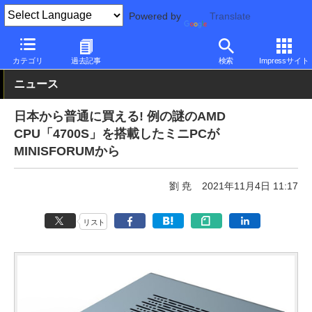
Powered by
Translate
PC Watch
半導体/周辺機器
CPU
AMD
カテゴリ
過去記事
検索
Impressサイト
ニュース
日本から普通に買える! 例の謎のAMD
CPU「4700S」を搭載したミニPCが
MINISFORUMから
劉 尭
2021年11月4日 11:17
リスト