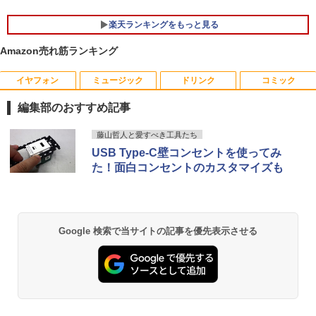
￥119,800
楽天ランキングをもっと見る
Philips｜フィリップス 液晶ディスプレ
5
イ(23.8型/IPS/WQHD 2560×1440/75Hz/1
Amazon売れ筋ランキング
Microsoft｜マイクロソフト ノートパソ
ms)(ブラック) 24E1N5600E/11
5
コン 特別モデル Surface Laptop 13 イ
ンチ オーシャングリーン EP2-30766 [C
イヤフォン
ミュージック
￥29,800
ドリンク
コミック
opilot+ PC /13.0型 /Windows11 Home /
Snapdragon X Plus /メモリ：16GB /UF
編集部のおすすめ記事
S：1TB /M365 (24か月) or Office 選択
可能]
Anker Soundcore P40i オフホワイト
BRUCE WAYNE feat. Flo Milli, ATL Jacob
【Amazon.co.jp限定】 い・ろ・は・す 2L P
薬屋のひとりごと 17巻 (デジタル版ビッグガ
藤山哲人と愛すべき工具たち
[Explicit]
ET ラベルレス ×8本
ンガンコミックス)
￥162,800
USB Type-C壁コンセントを使ってみ
￥7,990
た！面白コンセントのカスタマイズも
￥250
￥1,112
￥770
Anker Soundcore P31i ホワイト
BRUCE WAYNE feat. Flo Milli, ATL Jacob
by Amazon 天然水 ラベルレス 500ml ×24本
異世界居酒屋「のぶ」(22) (角川コミックス・
Google 検索で当サイトの記事を優先表示させる
[Explicit]
富士山の天然水 バナジウム含有 水 ミネラル
エース)
ウォーター ペットボトル 静岡県産 500ミリリ
￥5,990
ットル (Smart Basic)
￥250
￥832
￥1,380
Anker Soundcore Liberty 5 ミッドナイトブ
On My Road (Stadium ver.)
ONE PIECE モノクロ版 115 (ジャンプコミッ