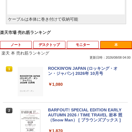
ケーブルは本体に巻き付けて収納可能
楽天市場 売れ筋ランキング
ノート
デスクトップ
モニター
本
楽天 本 売れ筋ランキング
更新日時：2026/08/08 04:00
【中古】【安心保証】 Windows ノート
PHILIPS 241V8 LED液晶モニター 23.8
ROCKIN'ON JAPAN (ロッキング・オ
1
1
1
PC 2018年 NEC
インチワイド ブラック 1920×1080 （フ
ン・ジャパン) 2026年 10月号
ルHD）16:9 IPSパネル 非光沢 ノングレ
ア 液晶ディスプレイ HDMI VGA VESA準
￥15,488
￥1,080
拠 PS4 switch 対応 スイッチ 【中古】
￥6,500
ノートパソコン パナソニック レッツ CF-
BARFOUT! SPECIAL EDITION EARLY
2
2
SV1 第11世代 Core i5 Office付き Wind
AUTUMN 2026 / TIME TRAVEL 岩本 照
ows11 12.1型 メモリ16GB SSD512GB/
（Snow Man） [ ブラウンズブックス ]
【楽天1位!1,600円OFFクーポン 8/4 20:
2
1TB 12インチ液晶 WUXGA 1920x1200
00-8/11 01:59】Xiaomi Monitor A24i 20
ノート Wi-Fi HDMI ノートPC 大手国産メ
26 ディスプレイ 1080P 23.8インチ 144
￥1,870