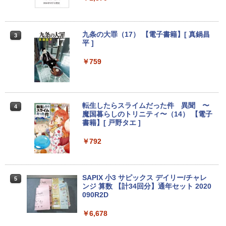
ーカー 小型 軽量 パソコン 中古パソコン
Hzリフレッシュレート sRGB99% 1670
オフィス office 中古
万色 300nits ΔE＜1 低ブルーライト 大
画面 TÜV認証 目にやさしい 調整可能な
スタンド VESA
￥49,800
九条の大罪（17） 【電子書籍】[ 真鍋昌
3
平 ]
￥12,580
￥759
【期間限定・レビューで1年保証！】
3
【中古】 Apple MacBook Air 2020 M1
256GB SSD 16GB メモリ 13インチ 【A
ASUS エイスース 液晶ディスプレイ Ey
3
2337】 本体 Anker ACアダプター＆ケー
e Care ［23.8型 / フルHD(1920×1080) /
ブル付き 送料無料 当社保証付き アップ
ワイド］ VA249HG
転生したらスライムだった件 異聞 〜
4
ル
魔国暮らしのトリニティ〜（14） 【電子
￥13,800
書籍】[ 戸野タエ ]
￥86,000
￥792
アイオーデータ｜I-O DATA 液晶ディスプ
4
【展示品】 Microsoft マイクロソフト S
レイ(23.8型/ADS/FullHD 1920×1080/10
4
urface Pro 第11世代 13.0インチ / Snap
0Hz/5ms/HDMI/DP/USB Type-C/VESA/5
SAPIX 小3 サピックス デイリー/チャレ
5
dragon X Plus/ メモリ 16GB / SSD 512
年保証・無輝点保証)(ホワイト) LCD-C2
ンジ 算数 【計34回分】通年セット 2020
GB / 顔認証/ タッチパネル/ NPU搭載/ キ
42SDW
090R2D
ーボード スリム ペン付き/ Office付き/
サファイア
￥25,977
￥6,678