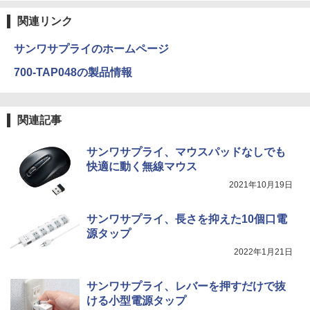
ラック
クスDIGITAL)
by Amazon 天然水ラベルレス 2L×9本
￥250
関連リンク
￥14,990
￥594
￥1,117
サンワサプライのホームページ
700-TAP048の製品情報
【2026年アップグレード版】AOKIMI ワイヤ
On My Road (Stadium ver.)
HUNTER×HUNTER モノクロ版 39 (ジャンプ
レスイヤホン bluetooth イヤホン V12 小型
コミックスDIGITAL)
by Amazon 炭酸水 ラベルレス 500ml ×24本
軽量 ブルートゥースHi-Fi 最大36時間再生 ぶ
強炭酸水 ペットボトル 500ミリリットル (Sm
￥250
るーとゅーす コードレス ENCノイズキャン
art Basic)
￥572
関連記事
セリング 自動ペアリング Type-C充電 マイク
付き 防水 タッチ式音量調整 スポーツ/通勤/通
￥1,625
学/WEB会議 6.0(オフホワイト)
サンワサプライ、マウスパッドなしでも
快適に動く無線マウス
BUGS LIFE
スーパーの裏でヤニ吸うふたり 9巻 (デジタル
￥2,599
版ビッグガンガンコミックス)
コカ・コーラ やかんの麦茶 from 爽健美茶 ラ
2021年10月19日
ベルレス 650mlPET×24本
￥250
￥810
Xiaomi シャオミ REDMI Buds 8 Lite ワイヤ
￥2,009
サンワサプライ、長さを抑えた10個口電
レスイヤホン Bluetooth 5.4 ノイズキャンセ
源タップ
リング ANC 36時間再生
2022年1月21日
￥3,480
サンワサプライ、レバーを押すだけで抜
ける小型電源タップ