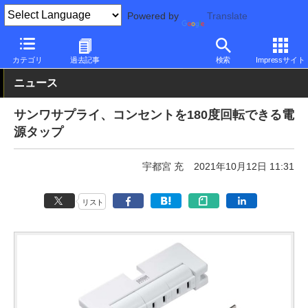
Powered by
Translate
PC Watch
半導体/周辺機器
その他
カテゴリ
過去記事
検索
Impressサイト
ニュース
サンワサプライ、コンセントを180度回転できる電
源タップ
宇都宮 充
2021年10月12日 11:31
リスト