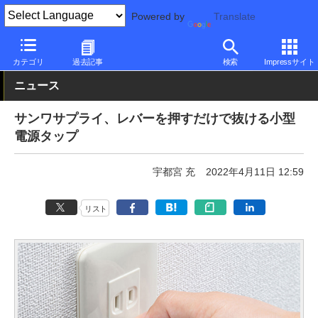
Powered by
Translate
PC Watch
半導体/周辺機器
アクセサリ
その他
カテゴリ
過去記事
検索
Impressサイト
ニュース
サンワサプライ、レバーを押すだけで抜ける小型
電源タップ
宇都宮 充
2022年4月11日 12:59
リスト