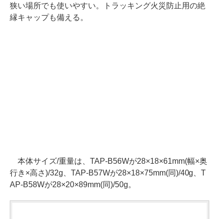
狭い場所でも使いやすい。トラッキング火災防止用の絶
縁キャップも備える。
本体サイズ/重量は、TAP-B56Wが28×18×61mm(幅×奥
行き×高さ)/32g、TAP-B57Wが28×18×75mm(同)/40g、T
AP-B58Wが28×20×89mm(同)/50g。