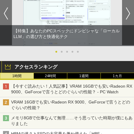
【特集】あなたのPCスペックにドンピシャな「ローカル
LLM」の選び方と快適化テク
●
●
●
●
●
アクセスランキング
1時間
24時間
1週間
1カ月
【今すぐ読みたい！人気記事】VRAM 16GBでも安いRadeon RX
9000、GeForceで言うとどのぐらいの性能？ - PC Watch
VRAM 16GBでも安いRadeon RX 9000、GeForceで言うとどの
ぐらいの性能？
メモリ8GBで仕事なんて無理……そう思っていた時期が僕にもあ
りました
HBMの速さとSSDの大容量を兼ね備えた「HBF」