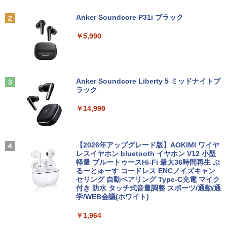
500」を買わないのか 20代で純資産4億
円をつくった超レバレッジ投資の極意 [
Anker Soundcore P31i ブラック
＼500円OFFクーポンあり！／ モバイル
宮脇 さき ]
2
良品 15.6インチ HP Notebook 250G7 W
【エントリーでポイント100％還元チャ
モニター 15.6インチ 1080PフルHD ディ
2
2
￥5,990
indows11 超高性能 第10世代Core i5-10
ンス】GMKtec G10 ミニPC【AMD Ryz
スプレイ VESA対応 コスパ デュアルモニ
￥1,980
35G1 8GB 爆速NVMe式256GB-SSD カ
en 5 3500U DDR4 16GB 512GB/256GB/
ター サブモニター ゲーミングモニター
メラ 無線 Office付き Win11【中古ノー
1T SSD】4C/8T 3.7GHz 64GB 16T拡張
ポータブルモニター 外付けモニター リモ
トパソコン 中古パソコン 中古PC】送料
Windows11 Pro 8K/4K 3画面出力 LAN *
ートワーク IPS mini pc ミニPC 多デバ
無料 あす楽対応 即日発送（Windows10
2 WiFi5 Bluetooth5.0 Nucbox みにpc
イス対応 ブラック
コレクション・台湾のモダニズム（第6
3
も対応可能 Win10）
Ryzen 5 N95/N97/N100/4300U/N150よ
Anker Soundcore Liberty 5 ミッドナイトブ
巻） 衛生と病院 [ 鈴木哲造 ]
り高性能
ラック
￥9,480
￥29,689
￥19,800
￥61,999
￥14,990
★Gigastone モニター 21.45インチ ディ
3
良品 15.6インチ HP Notebook 250G7 W
スプレイ PCモニター VESA モニタ ノン
3
indows11 超高性能 第10世代Core i5-10
MINISFORUM｜ミニスフォーラム 超小
グレア フルHD 75Hz ブルーライト軽減
【2026年アップグレード版】AOKIMI ワイヤ
3
和山やま作品4冊セット 小冊子＆アクリ
4
35G1 8GB 爆速NVMe式256GB-SSD カ
型 デスクトップパソコン LN150W(Wind
パネル 178度 広角 高解像度目に優しいフ
レスイヤホン bluetooth イヤホン V12 小型
ルスタンド付き特装版 （ビームコミック
メラ 無線 Office付き Win11【中古ノー
ows 11 Pro/Intel Processor N150/メモ
リッカーフリー (PS5確認済み/HDMI/VG
軽量 ブルートゥースHi-Fi 最大36時間再生 ぶ
ス） [ 和山 やま ]
トパソコン 中古パソコン 中古PC】送料
リ 8GB/SSD 256GB/VESA) ミニPC LN1
A/3年保証)
るーとゅーす コードレス ENCノイズキャン
無料 あす楽対応 即日発送（Windows10
50W-8/256-W11Pro(N150)
セリング 自動ペアリング Type-C充電 マイク
￥11,000
も対応可能 Win10）
付き 防水 タッチ式音量調整 スポーツ/通勤/通
￥9,980
学/WEB会議(ホワイト)
￥49,800
￥29,689
￥1,964
施設基準パーフェクトブック 2026年度
5
【公式限定2年保証】モニター 21.5イン
4