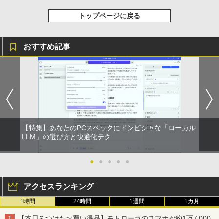
トップページに戻る
おすすめ記事
【特集】あなたのPCスペックにドンピシャな「ローカル
LLM」の選び方と快適化テク
●
●
●
●
●
アクセスランキング
1時間
24時間
1週間
1カ月
【本日みつけたお買い得品】モトローラのスマホが約1万7,000