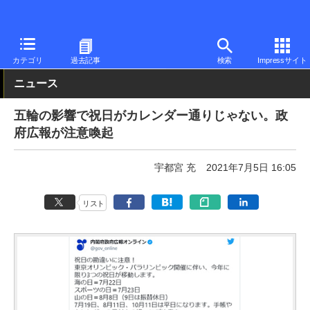
PC Watch
市場
動向
その他
カテゴリ
過去記事
検索
Impressサイト
ニュース
五輪の影響で祝日がカレンダー通りじゃない。政
府広報が注意喚起
宇都宮 充
2021年7月5日 16:05
リスト