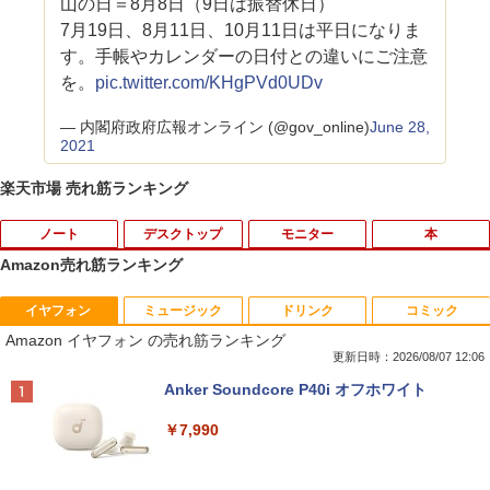
山の日＝8月8日（9日は振替休日）
7月19日、8月11日、10月11日は平日になりま
す。手帳やカレンダーの日付との違いにご注意
を。
pic.twitter.com/KHgPVd0UDv
— 内閣府政府広報オンライン (@gov_online)
June 28,
2021
楽天市場 売れ筋ランキング
ノート
デスクトップ
モニター
本
Amazon売れ筋ランキング
イヤフォン
ミュージック
ドリンク
コミック
ノートパソコン 極軽量約965g 富士通 LI
超得10％OFF｜買い替えならこれ!! Micr
Yoothi 互換品 液晶 15.6インチ NV156F
獣医腫瘍学テキスト 第2版[本/雑誌] / 日
1
1
1
1
Amazon イヤフォン の売れ筋ランキング
FEBOOK U748 14インチ 高性能第7世代
osoft office付き デスクトップパソコン
HM-N41 NV156FHM-N42 NV156FHM-N
本獣医がん学会/著 日本獣医がん学会獣医
Core i5-7300U カメラ内蔵 メモリ最大16
中古デスクトップ 第8世代 メモリ8GB S
43 NV156FHM-N46 NV156FHM-N47 NV
腫瘍科認定医認定委員会/監修
更新日時：2026/08/07 12:06
GB SSD1TB 薄い軽い FHD液晶 type-C
SD256GB HDD500GB Windows11 セッ
156FHM-N49 対応 FullHD 1920x1080 I
Anker Soundcore P40i オフホワイト
WIFI Bluetooth Office付き 5GWIFI Blu
ト購入可能 単品 NEC デスクトップ PC
PS LED LCD 液晶ディスプレイ 修理交換
￥19,800
etooth最新MicrosoftOffice2024可 Win
パソコン 中古 おすすめ デスクトップパ
用液晶パネル
￥7,990
dows11 中古ノートパソコン
ソコン マイクロソフトオフィス 2019 PC
￥9,250
￥16,500
￥29,800
世界の新富裕層はなぜ「オルカン・S＆P
2