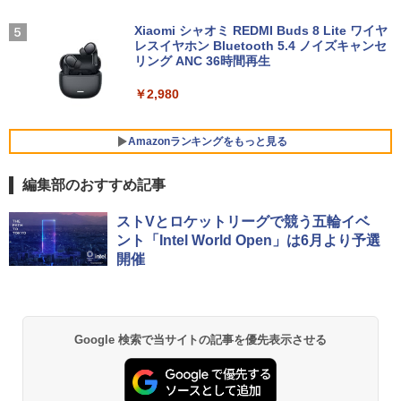
版 [ 一般社団法人日本施設基準管理士協
FUJITSU/富士通 ESPRIMO G6012/MX
チ フルhd 高画質 100Hz VA ノングレア
4
会 ]
レビュー投稿 5年保証｜MS Office 2024
【第12世代 Intel Core i5-12500T/16GB
非光沢 スピーカー内蔵 3年保証 ディスプ
Xiaomi シャオミ REDMI Buds 8 Lite ワイヤ
4
H&B 搭載｜中古ノートパソコン Windo
(DDR4)/M.2 SSD256GB/無線LAN/Win11
レイ パソコンモニター PCモニター フル
レスイヤホン Bluetooth 5.4 ノイズキャンセ
￥22,000
ws11 Office付｜テンキー DVD 搭載｜C
Pro-64bit】中古/送料無料 ※沖縄、離島
ハイビジョン 21インチ 液晶モニター ア
リング ANC 36時間再生
ore i5 第7世代 メモリ 8GB SSD 256GB
を除く
イリスオーヤマ DT-JF * 安心延長保証対
｜店長厳選 Lenovo ThinkPad 15.6型 Bl
象
￥2,980
uetooth Wi-Fi 無線｜中古 パソコン 中古
￥55,000
PC Word Excel
￥9,999
Amazonランキングをもっと見る
￥29,800
【全品最大2500円OFFクーポン】【新品
5
編集部のおすすめ記事
マウス＋新品キーボード付】Core i7 第8
グリーンハウス 7型ワイド液晶 電子POP
5
世代 Dell OptiPlex 3060/3070 SFF 22イ
取付金具付き ホワイト GH-EP7F-WH [G
BRUCE WAYNE feat. Flo Milli, ATL Jacob
【Amazon.co.jp限定】 い・ろ・は・す 2L P
薬屋のひとりごと 17巻 (デジタル版ビッグガ
＼11日まで限定価格／ノートパソコン 新
ンチ液晶セッ Office付き Windows11 メ
HEP7FWH]
5
ストVとロケットリーグで競う五輪イベ
[Explicit]
ET ラベルレス ×8本
ンガンコミックス)
品 福袋 6点セット Intel Pentium GOLD
モリ8GB/16GB/32GB SSD256GB/512G
ント「Intel World Open」は6月より予選
6500Y メモリ8GB SSD256GB Windows
B/ 1TB DisplayPort 2画面同時出力 WIFI
￥10,970
開催
11 WPS Office付き 初期設定済み 14イン
子機付 USB3.0中古デスクトップパソコ
￥250
￥1,112
￥770
チ フルHD ノートPC 初心者 学生 在宅ワ
ン
ーク テンキー Wi-Fi Bluetooth HDMI 軽
量 持ち運び 安い
￥54,999
BRUCE WAYNE feat. Flo Milli, ATL Jacob
by Amazon 天然水 ラベルレス 500ml ×24本
異世界居酒屋「のぶ」(22) (角川コミックス・
Google 検索で当サイトの記事を優先表示させる
￥29,999
[Explicit]
富士山の天然水 バナジウム含有 水 ミネラル
エース)
ウォーター ペットボトル 静岡県産 500ミリリ
ットル (Smart Basic)
￥250
￥832