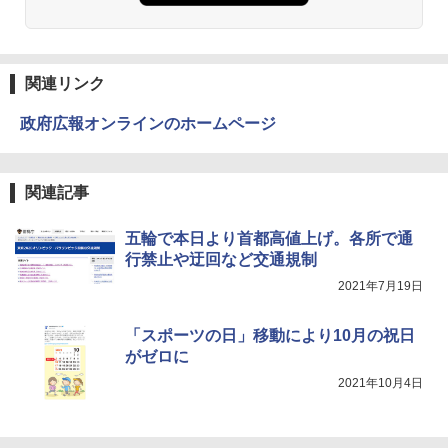
￥1,380
On My Road (Stadium ver.)
ONE PIECE モノクロ版 115 (ジャンプコミッ
クスDIGITAL)
by Amazon 天然水ラベルレス 2L×9本
￥250
関連リンク
￥594
￥1,117
政府広報オンラインのホームページ
On My Road (Stadium ver.)
HUNTER×HUNTER モノクロ版 39 (ジャンプ
コミックスDIGITAL)
by Amazon 炭酸水 ラベルレス 500ml ×24本
関連記事
強炭酸水 ペットボトル 500ミリリットル (Sm
￥250
art Basic)
￥572
五輪で本日より首都高値上げ。各所で通
行禁止や迂回など交通規制
￥1,625
2021年7月19日
BUGS LIFE
スーパーの裏でヤニ吸うふたり 9巻 (デジタル
版ビッグガンガンコミックス)
コカ・コーラ やかんの麦茶 from 爽健美茶 ラ
ベルレス 650mlPET×24本
￥250
「スポーツの日」移動により10月の祝日
￥810
がゼロに
￥2,009
2021年10月4日