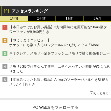
アクセスランキング
1時間
24時間
1週間
1カ月
【本日みつけたお買い得品】2方向同時に送風可能なShark製タ
ワーファンが9,940円引き
【やじうまミニレビュー】
ポケットにも楽々入るロジクールの2つ折りマウス「Mobi
Fold」。その気になるギミックとは？
キオクシア、メモリ不足をフラッシュメモリで補う拡張モジュー
ル
メモリ8GBで仕事なんて無理……そう思っていた時期が僕にもあ
りました
【本日みつけたお買い得品】Ankerのソーラーパネル付き監視カ
メラが4千円引き
もっと見る
PC Watch をフォローする