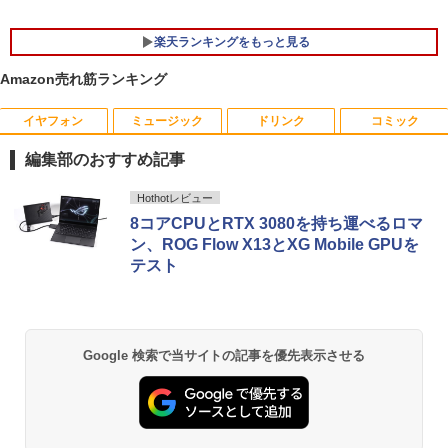
ntel Core i5] 初期設定不要 Office 中古
ノートパソコン 中古パソコン 中古pc レ
楽天ランキングをもっと見る
ノボ シンクパッド【Win11正式対応】
Amazon売れ筋ランキング
￥30,800
イヤフォン
ミュージック
ドリンク
コミック
【マラソンセール期間中ポイント5倍】中
2027 近江兄弟社中学校・直前対策合格セ
1
1
古モニター 19〜27インチ サイズ選択可
ット問題集(5冊) 中学受験 過去問の傾向
編集部のおすすめ記事
能 HDMI / DisplayPort / VGA / DVI 端子
と対策 / 参考書 自宅学習 送料無料 / 受験
選択可能 店長おまかせ ケーブル付き サ
専門サクセス
Anker Soundcore P40i オフホワイト
BRUCE WAYNE feat. Flo Milli, ATL Jacob
by Amazon 天然水 ラベルレス 500ml ×24本
薬屋のひとりごと 17巻 (デジタル版ビッグガ
ブモニターにおすすめ 動作確認済み 30
Hothotレビュー
[Explicit]
富士山の天然水 バナジウム含有 水 ミネラル
ンガンコミックス)
日保証 送料無料
￥19,250
8コアCPUとRTX 3080を持ち運べるロマ
ウォーター ペットボトル 静岡県産 500ミリリ
￥5,990
ン、ROG Flow X13とXG Mobile GPUを
ットル (Smart Basic)
￥250
￥770
￥4,580
テスト
￥1,380
買わない生活 [ 稲垣 えみ子 ]
2
Anker Soundcore P31i ブラック
BRUCE WAYNE feat. Flo Milli, ATL Jacob
異世界居酒屋「のぶ」(22) (角川コミックス・
モニター 21.5型 液晶ディスプレイ ベゼ
￥1,980
2
[Explicit]
エース)
【Amazon.co.jp限定】 い・ろ・は・す 2L P
ル ディスプレイ 液晶モニター PCモニタ
ET ラベルレス ×8本
Google 検索で当サイトの記事を優先表示させる
￥4,990
ー 壁掛け フリッカーレス FreeSync 21.
￥250
￥832
5インチ 角度調節 FullHD ブルーライト
￥1,001
カット VAパネル VESAフル FHDノング
レア MAXZEN JM22CH02
100日後に英語がものになる1日10分 ネ
3
Anker Soundcore Liberty 5 ミッドナイトブ
On My Road (Stadium ver.)
HUNTER×HUNTER モノクロ版 39 (ジャンプ
￥9,480