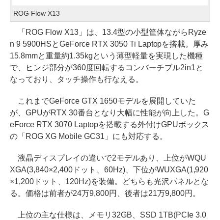
ROG Flow X13
「ROG Flow X13」は、13.4型の小型筐体ながらRyze
n 9 5900HSとGeForce RTX 3050 Ti Laptopを搭載。厚み
15.8mmと重量約1.35kgという薄型軽量を実現した機種
で、ヒンジ部分が360度回転するコンバーチブル2in1と
なっており、タッチ操作も行なえる。
これまでGeForce GTX 1650モデルを展開していた
が、GPUがRTX 30番台となり大幅に性能が向上した。G
eForce RTX 3070 Laptopを搭載する外付けGPUボックス
の「ROG XG Mobile GC31」にも対応する。
液晶ディスプレイの違いで2モデルあり、上位がWQU
XGA(3,840×2,400ドット、60Hz)、下位がWUXGA(1,920
×1,200ドット、120Hz)を装備。どちらも光沢パネルとな
る。価格は前者が24万9,800円、後者は21万9,800円。
上位の主な仕様は、メモリ32GB、SSD 1TB(PCIe 3.0