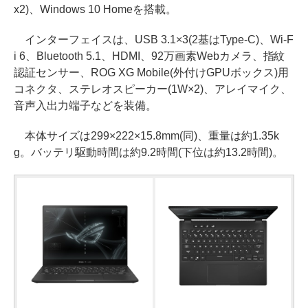
x2)、Windows 10 Homeを搭載。
インターフェイスは、USB 3.1×3(2基はType-C)、Wi-F
i 6、Bluetooth 5.1、HDMI、92万画素Webカメラ、指紋
認証センサー、ROG XG Mobile(外付けGPUボックス)用
コネクタ、ステレオスピーカー(1W×2)、アレイマイク、
音声入出力端子などを装備。
本体サイズは299×222×15.8mm(同)、重量は約1.35k
g。バッテリ駆動時間は約9.2時間(下位は約13.2時間)。