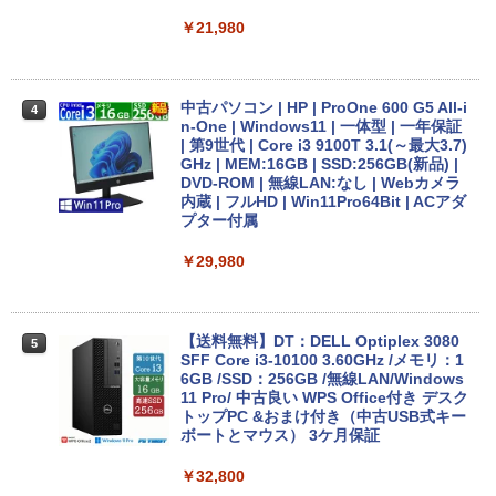
ケあり/激安商品】 中古ノートパソコン
レノボ Lenovo ThinkPad L380 第8世代
￥21,980
Core i5 メモリ8GB/16GB SSD128/256G
B/512GB 13.3インチ Windows11 Pro 送
料無料 保証付き
中古パソコン | HP | ProOne 600 G5 All-i
4
￥15,800
n-One | Windows11 | 一体型 | 一年保証
| 第9世代 | Core i3 9100T 3.1(～最大3.7)
GHz | MEM:16GB | SSD:256GB(新品) |
DVD-ROM | 無線LAN:なし | Webカメラ
エントリーで最大10倍！｜【Win11正式
内蔵 | フルHD | Win11Pro64Bit | ACアダ
4
対応モデル】アウトレット 第8世代 Core
プター付属
i5 ノートパソコン Win11対応 15.6型 大
画面中古PC 富士通 NEC DELL 新品SSD
￥29,980
搭載 メモリ最大32GB 新品SSD最大2TB
Office付き DVD内蔵/テンキー/WEBカメ
ラ選択可 中古パソコン
【送料無料】DT：DELL Optiplex 3080
5
￥22,399
SFF Core i3-10100 3.60GHz /メモリ：1
6GB /SSD：256GB /無線LAN/Windows
11 Pro/ 中古良い WPS Office付き デスク
トップPC &おまけ付き（中古USB式キー
Lenovo ThinkPad X13 Gen1 Gen2 Ge
ボートとマウス） 3ケ月保証
5
n3 モデル選択可能 [ Windows11 / Offic
e付き / SSD 256GB 512GB / メモリ 8G
￥32,800
B 16GB / 第10世代 第11世代 第12世代 I