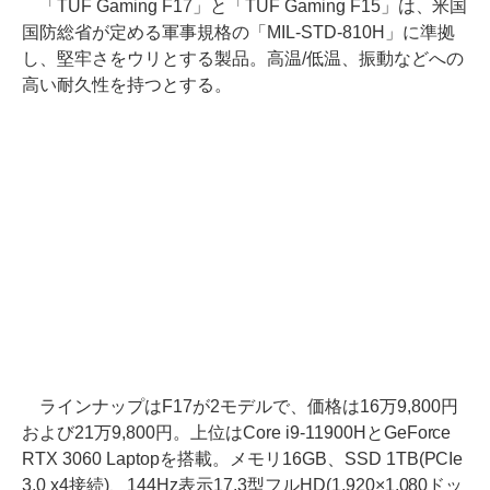
「TUF Gaming F17」と「TUF Gaming F15」は、米国
国防総省が定める軍事規格の「MIL-STD-810H」に準拠
し、堅牢さをウリとする製品。高温/低温、振動などへの
高い耐久性を持つとする。
ラインナップはF17が2モデルで、価格は16万9,800円
および21万9,800円。上位はCore i9-11900HとGeForce
RTX 3060 Laptopを搭載。メモリ16GB、SSD 1TB(PCIe
3.0 x4接続)、144Hz表示17.3型フルHD(1,920×1,080ドッ