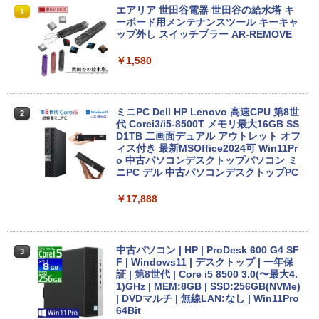
中古パソコン | Dell | Latitude 3500 | Wi
エアリア 世田谷電器 世田谷の給水塔 キ
1
1
ndows11 | ノートPC | 一年保証 | 第8世
ーボード用メンテナンスツール キーキャ
代 | Core i5-8265U 1.6(〜最大3.9)GHz |
ップ外し スイッチプラー AR-REMOVE
MEM:8GB | SSD:256GB(新品) | 光学ド
ライブ非搭載 | 無線LAN:あり | Webカメ
￥1,580
ラ内蔵 | フルHD | テンキー | Win11Pro6
4Bit | ACアダプター付属
￥25,980
ミニPC Dell HP Lenovo 高速CPU 第8世
2
代 Corei3/i5-8500T メモリ最大16GB SS
D1TB 二画面デュアル アウトレット オフ
ィス付き 最新MSOffice2024可 Win11Pr
【最新Office2024】中古ノート Lenovo
o 中古パソコンデスクトップパソコン ミ
2
ThinkPad L580 第8世代Core i5 大画面
ニPC デル 中古パソコンデスクトップPC
15.6インチ液晶 メモリ8GB/16GB 新品S
SD 1TB テンキー付き Webカメラ内蔵 U
￥17,888
SB 3.0 無線LAN搭載 office付き Windo
ws11搭載 ノートPC パソコン ノート 中
古パソコン 中古PC オフィス 中古
中古パソコン | HP | ProDesk 600 G4 SF
3
￥26,800
F | Windows11 | デスクトップ | 一年保
証 | 第8世代 | Core i5 8500 3.0(〜最大4.
1)GHz | MEM:8GB | SSD:256GB(NVMe)
| DVDマルチ | 無線LAN:なし | Win11Pro
【マラソンP5倍/10%オフクーポン】【ワ
64Bit
3