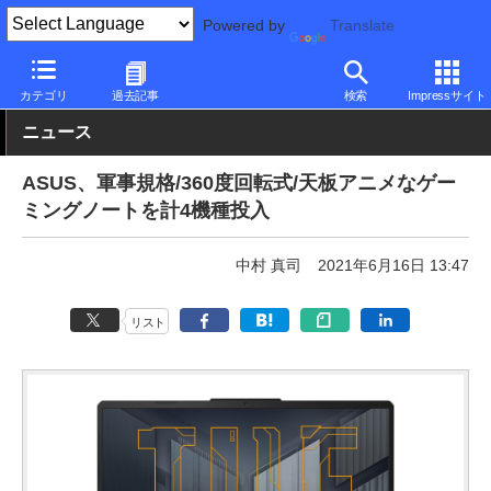
Powered by
Translate
PC Watch
パソコン/タブレット/スマートフォン
ゲーミングノー
カテゴリ
過去記事
検索
Impressサイト
ニュース
ASUS、軍事規格/360度回転式/天板アニメなゲー
ミングノートを計4機種投入
中村 真司
2021年6月16日 13:47
リスト