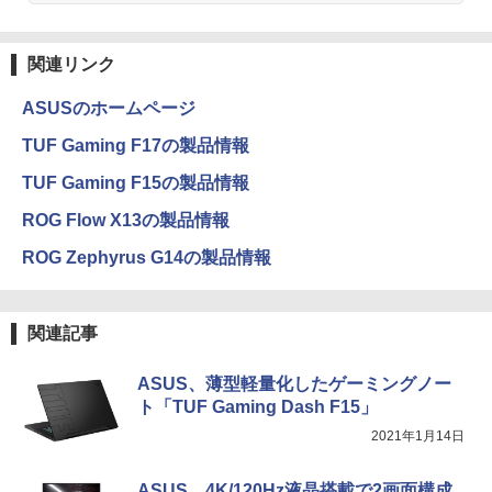
イティブ英語書き写し [ ブレット・リン
ラック
コミックスDIGITAL)
by Amazon 天然水ラベルレス 2L×9本
ゼイ ]
￥250
￥14,990
￥572
￥1,117
￥1,980
関連リンク
【1,000円クーポン＋ポイント最大31.5%
3
還元！】PCモニター 液晶ディスプレイ 2
ASUSのホームページ
4インチ VA FHD 1080P フルHD 非光沢
ディスプレイ（100Hz/VGA/HDMI1.4 ブ
【2026年アップグレード版】AOKIMI ワイヤ
BUGS LIFE
スーパーの裏でヤニ吸うふたり 9巻 (デジタル
【全巻】DRAGON BALL 1-42巻セット
4
TUF Gaming F17の製品情報
ルーライト軽減 フリッカーレス VESA対
レスイヤホン bluetooth イヤホン V12 小型
版ビッグガンガンコミックス)
コカ・コーラ やかんの麦茶 from 爽健美茶 ラ
（ジャンプコミックス） [ 鳥山 明 ]
応 Adaptive Sync対応 4000:1コントラ
軽量 ブルートゥースHi-Fi 最大36時間再生 ぶ
ベルレス 650mlPET×24本
￥250
TUF Gaming F15の製品情報
スト チルト調節可 PCモニター KTC H24
るーとゅーす コードレス ENCノイズキャン
￥810
￥20,328
V27
セリング 自動ペアリング Type-C充電 マイク
￥1,653
ROG Flow X13の製品情報
付き 防水 タッチ式音量調整 スポーツ/通勤/通
学/WEB会議(ホワイト)
￥10,143
ROG Zephyrus G14の製品情報
On My Road (Stadium ver.)
ONE PIECE モノクロ版 115 (ジャンプコミッ
￥1,964
クスDIGITAL)
by Amazon 炭酸水 ラベルレス 500ml ×24本
【送料無料】日経エンタテインメント9月
5
強炭酸水 ペットボトル 500ミリリットル (Sm
号特別表紙版 2026年9月号 【日経エンタ
￥250
モニター 23.8インチ 144Hz FHD pcモニ
art Basic)
テインメント増刊】【雑誌】
4
￥594
関連記事
ター フリッカーレス FullHD ブルーライ
Xiaomi シャオミ REDMI Buds 8 Lite ワイヤ
トカット ノングレア ディスプレイ HDMI
レスイヤホン Bluetooth 5.4 ノイズキャンセ
￥1,625
￥980
ASUS、薄型軽量化したゲーミングノー
144hz pcモニター Adaptive-Sync ブラ
リング ANC 36時間再生
ック MAXZEN MJM24IC01 MJM24IC02-
ト「TUF Gaming Dash F15」
F144 マクスゼン
￥2,980
2021年1月14日
￥10,980
ASUS、4K/120Hz液晶搭載で2画面構成