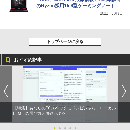
のRyzen採用15.6型ゲーミングノート
【新商品特価11699円！8/11 1:59迄】モ
2021年3月3日
5
バイルモニター 15.6インチ ポータブルモ
ニター モバイルディスプレイ 1920×108
0 フルHD IPSパネル 非光沢 HDR スピー
カー内蔵 保護カバー付き 軽量 薄型 Type
-C ミニHDMI 在宅 テレワーク simplus
トップページに戻る
シンプラス SP-MBM156 【送料無料】
￥11,699
おすすめ記事
【特集】あなたのPCスペックにドンピシャな「ローカル
LLM」の選び方と快適化テク
●
●
●
●
●