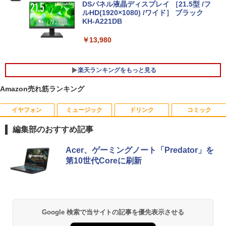
￥30,999
DSパネル液晶ディスプレイ ［21.5型 /フ
ルHD(1920×1080) /ワイド］ ブラック
KH-A221DB
【★最大100%ポイント】Lenovo Think
￥13,980
5
Pad L580/L590/第8世代 Core i5 /メモ
リ:8GB/16GB/32GB/SSD:256GB/512G
B/1TB/15.6型/Webカメラ/WIFI/無線LA
楽天ランキングをもっと見る
N/Bluetooth/HDMI/USB Type-C/中古 パ
ソコン 中古PC 中古ノートパソコン Win
Amazon売れ筋ランキング
dows11
￥31,800
イヤフォン
ミュージック
ドリンク
コミック
2026年8月発売 予約 mini ミニ 2026年9
1
月号 ミルク M!LK MILK
編集部のおすすめ記事
￥5,180
Anker Soundcore P40i オフホワイト
BRUCE WAYNE feat. Flo Milli, ATL Jacob
by Amazon 天然水 ラベルレス 500ml ×24本
薬屋のひとりごと 17巻 (デジタル版ビッグガ
Acer、ゲーミングノート「Predator」を
[Explicit]
富士山の天然水 バナジウム含有 水 ミネラル
ンガンコミックス)
第10世代Coreに刷新
ウォーター ペットボトル 静岡県産 500ミリリ
￥7,990
ットル (Smart Basic)
￥250
￥770
まほうのにこにこおやつ [ まいのおやつ ]
2
￥1,380
￥1,650
Anker Soundcore P31i ブラック
BRUCE WAYNE feat. Flo Milli, ATL Jacob
異世界居酒屋「のぶ」(22) (角川コミックス・
Google 検索で当サイトの記事を優先表示させる
[Explicit]
エース)
【Amazon.co.jp限定】 い・ろ・は・す 2L P