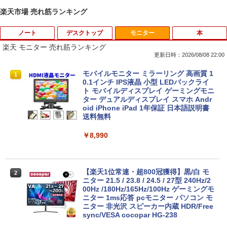
楽天市場 売れ筋ランキング
ノート
デスクトップ
モニター
本
楽天 モニター 売れ筋ランキング
更新日時：2026/08/08 22:00
レビュー投稿 5年保証｜MS Office 2024
モバイルモニター ミラーリング 高画質 1
1
1
H&B 搭載｜中古 ノートパソコン Windo
0.1インチ IPS液晶 小型 LEDバックライ
ws11 Office付｜スペック Core i5 第7世
ト モバイルディスプレイ ゲーミングモニ
代 メモリ 8GB 大容量 HDD 500GB テン
ター デュアルディスプレイ スマホ Andr
キー DVDドライブ搭載 CD DVD 再生可
oid iPhone iPad 1年保証 日本語説明書
｜中古パソコン 中古ノートパソコン 中古
送料無料
PC オフィス搭載
￥8,990
￥19,800
【楽天1位常連・超800冠獲得】黒/白 モ
2
【★最大100%ポイント】【新生活応援・
ニター 21.5 / 23.8 / 24.5 / 27型 240Hz/2
2
2026】【Office2019H&B】【DVD×テン
00Hz /180Hz/165Hz/100Hz ゲーミングモ
キー】富士通 LIFEBOOK A577/第7世代
ニター 1ms応答 pcモニター パソコン モ
Core i5/メモリ:4GB/8GB/16GB/SSD:12
ニター 非光沢 スピーカー内蔵 HDR/Free
8GB/256GB/512GB/1TB/Wi-fi/15.6型/Of
sync/VESA cocopar HG-238
fice/HDMI/USB3.0/中古PC 中古ノートパ