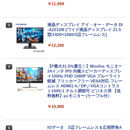
ソコン/Windows11/Windows10
￥11,999
￥14,999
液晶ディスプレイ アイ・オー・データ DI
3
-A221DB [ワイド液晶ディスプレイ 21.5
【★最大100%ポイント】【第4世代 Cor
型/1920×1080/3辺フレームレス]
3
ei7】富士通 LIFEBOOK/Core i7/メモリ:
8GB/16GB/SSD:256GB/512GB/1TB/15.
￥12,280
6型 液晶/Wi-fi/DVD/USB 3.0/Office/中古
パソコン/中古ノートパソコン/中古ノート
PC/Windows11
【P最大31.5%還元！】Minifire モニター
4
￥24,999
24インチ IPS 内蔵スピーカーディスプレ
イ100Hz FHD 1080P VGA ブルーライト
軽減 フリッカーフリー VESA対応 フレー
ムレス HDMI1.4／DP／VGAコントラス
【週末限定999円OFF！】 中古ノートパ
ト1000:1 チルト調節可 ビジネス用 【送
4
ソコン 中古パソコン 中古 Office付き バ
料無料】pcモニター (ケーブル付）
ッテリー良好 DVDマルチ 初心者向け 大
画面 ビジネス 仕事 訳あり Windows11
￥10,980
Pro NEC VersaPro VKT16XZG4 Core i5
8GB 15.6インチ 中古 パソコン ノートパ
ソコン
IOデータ 3辺フレームレス＆広視野角A
5