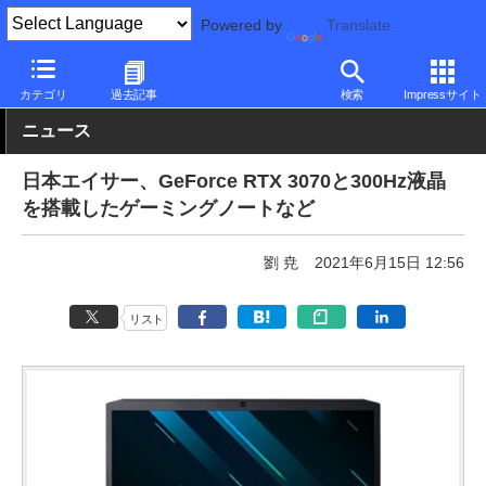
Powered by
Translate
PC Watch
パソコン/タブレット/スマートフォン
ゲーミングノー
カテゴリ
過去記事
検索
Impressサイト
ニュース
日本エイサー、GeForce RTX 3070と300Hz液晶
を搭載したゲーミングノートなど
劉 尭
2021年6月15日 12:56
リスト