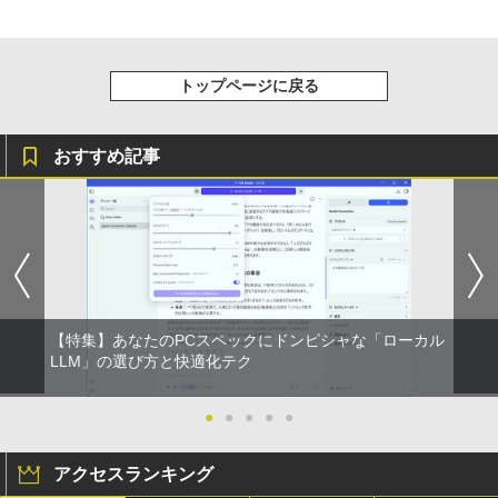
リング ANC 36時間再生
￥998
￥3,480
トップページに戻る
おすすめ記事
【特集】あなたのPCスペックにドンピシャな「ローカル
LLM」の選び方と快適化テク
●
●
●
●
●
アクセスランキング