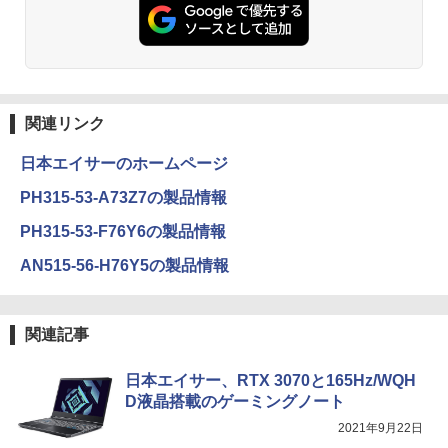
ET ラベルレス ×8本
￥5,990
￥250
￥832
￥1,112
ちいかわ なんか小さくてかわいいやつ
3
（8） 【電子書籍】[ ナガノ ]
Anker Soundcore Liberty 5 ミッドナイトブ
On My Road (Stadium ver.)
ONE PIECE モノクロ版 115 (ジャンプコミッ
ラック
クスDIGITAL)
by Amazon 天然水ラベルレス 2L×9本
￥1,375
関連リンク
￥250
￥14,990
￥594
￥1,117
日本エイサーのホームページ
PH315-53-A73Z7の製品情報
【3千円以上送料無料】タッチペンで音が
4
【2026年アップグレード版】AOKIMI ワイヤ
On My Road (Stadium ver.)
HUNTER×HUNTER モノクロ版 39 (ジャンプ
聞ける!はじめてずかん1000 英語つき／
PH315-53-F76Y6の製品情報
レスイヤホン bluetooth イヤホン V12 小型
コミックスDIGITAL)
小学館辞典編集部
by Amazon 炭酸水 ラベルレス 500ml ×24本
軽量 ブルートゥースHi-Fi 最大36時間再生 ぶ
強炭酸水 ペットボトル 500ミリリットル (Sm
￥250
AN515-56-H76Y5の製品情報
るーとゅーす コードレス ENCノイズキャン
art Basic)
￥572
￥5,478
セリング 自動ペアリング Type-C充電 マイク
付き 防水 タッチ式音量調整 スポーツ/通勤/通
￥1,625
学/WEB会議(ホワイト)
関連記事
BUGS LIFE
スーパーの裏でヤニ吸うふたり 9巻 (デジタル
【特典】GIANNA HOMMES ISSUE05 co
5
￥1,964
版ビッグガンガンコミックス)
ver 山中柔太朗(B4サイズ両面ピンナッ
【Amazon.co.jp限定】 伊藤園 磨かれて、澄
プ)
日本エイサー、RTX 3070と165Hz/WQH
みきった日本の水 2L 8本 ラベルレス [ ケース
￥250
] [ 水 ] [ ペットボトル ] [ 箱買い ] [ ストック
￥810
D液晶搭載のゲーミングノート
Xiaomi シャオミ REDMI Buds 8 Lite ワイヤ
] [ 水分補給 ]
￥2,200
2021年9月22日
レスイヤホン Bluetooth 5.4 ノイズキャンセ