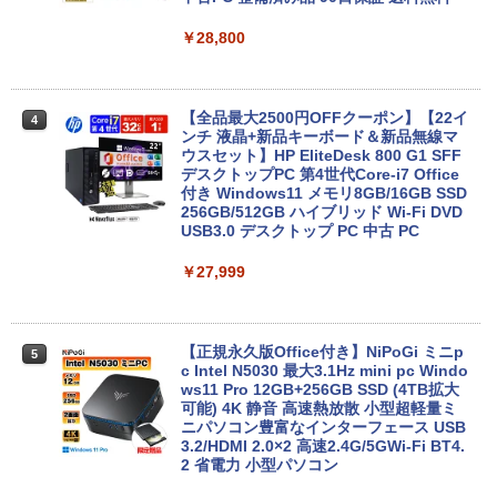
メラ/WIFI/Bluetooth/HDMI/USB Type-
C/中古 パソコン 中古PC 中古ノートパソ
￥28,800
コン Windows11
￥26,800
【全品最大2500円OFFクーポン】【22イ
4
ンチ 液晶+新品キーボード＆新品無線マ
ウスセット】HP EliteDesk 800 G1 SFF
【整備済み品】 15.6インチ 第11世代Inte
デスクトップPC 第4世代Core-i7 Office
4
l N5095 FHD1920*1080IPS液晶 最大メ
付き Windows11 メモリ8GB/16GB SSD
モリ16GB SSD1TB Office付きパソコン
256GB/512GB ハイブリッド Wi-Fi DVD
MicrosoftOffice2024可 日本語配列キー
USB3.0 デスクトップ PC 中古 PC
ボード/Webカメラ /USB 3.0 /HDMI 5GW
IFI Bluetooth ノートパソコン
￥27,999
￥32,800
【正規永久版Office付き】NiPoGi ミニp
5
c Intel N5030 最大3.1Hz mini pc Windo
【マラソンP5倍/10%オフクーポン】中古
ws11 Pro 12GB+256GB SSD (4TB拡大
5
ノートパソコン HP ProBook 450 G7 第
可能) 4K 静音 高速熱放散 小型超軽量ミ
10世代 Core i5 メモリ16GB SSD256GB
ニパソコン豊富なインターフェース USB
Bluetooth HDMI カメラ Wi-Fi 15.6イン
3.2/HDMI 2.0×2 高速2.4G/5GWi-Fi BT4.
チ Windows 11 Pro 送料無料 保証付き
2 省電力 小型パソコン