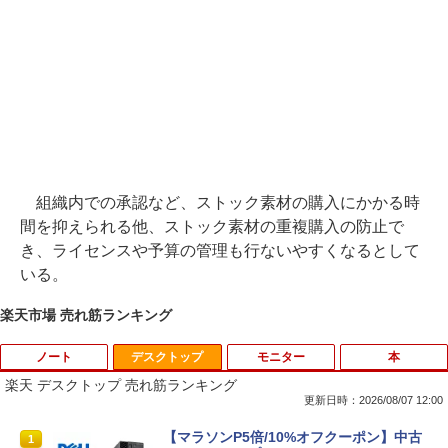
組織内での承認など、ストック素材の購入にかかる時
間を抑えられる他、ストック素材の重複購入の防止で
き、ライセンスや予算の管理も行ないやすくなるとして
いる。
楽天市場 売れ筋ランキング
ノート
デスクトップ
モニター
本
楽天 デスクトップ 売れ筋ランキング
更新日時：2026/08/07 12:00
8月5日限定10倍＆抽選10000P！｜高性
【マラソンP5倍/10%オフクーポン】中古
1
1