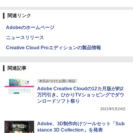
Anker Soundcore Liberty 5 ミッドナイトブ
On My Road (Stadium ver.)
ONE PIECE モノクロ版 115 (ジャンプコミッ
￥10,980
￥26,400
ラック
クスDIGITAL)
by Amazon 天然水ラベルレス 2L×9本
関連リンク
￥250
￥14,990
￥594
￥1,117
Adobeのホームページ
Thinlerain 13.3インチモニター 小型 デ
3
ィスプレイ 液晶ディスプレイ モニター/1
ニュースリリース
366x768/95°視野/HDMI VGA AV BNC U
はじめての世界名作えほん あかいえほ
4
SB ポート/VESAマウント/スピーカー内
んのおうち（1～40巻） （0） [ 中脇 初
【2026年アップグレード版】AOKIMI ワイヤ
On My Road (Stadium ver.)
HUNTER×HUNTER モノクロ版 39 (ジャンプ
Creative Cloud Proエディションの製品情報
蔵/リモコン
枝 ]
レスイヤホン bluetooth イヤホン V12 小型
コミックスDIGITAL)
by Amazon 炭酸水 ラベルレス 500ml ×24本
軽量 ブルートゥースHi-Fi 最大36時間再生 ぶ
強炭酸水 ペットボトル 500ミリリットル (Sm
￥250
るーとゅーす コードレス ENCノイズキャン
art Basic)
￥12,149
￥26,400
￥572
セリング 自動ペアリング Type-C充電 マイク
関連記事
付き 防水 タッチ式音量調整 スポーツ/通勤/通
￥1,625
学/WEB会議(ホワイト)
アイ・オー・データ ワイド液晶ディスプ
80代になるとたいていボケるか死ぬ。70
BUGS LIFE
スーパーの裏でヤニ吸うふたり 9巻 (デジタル
本日みつけたお買い得品
4
5
￥1,964
レイ 21.5/23.8/27型 1920×1080/アナロ
代は神様から与えられた特別な時間 （幻
版ビッグガンガンコミックス)
コカ・コーラ やかんの麦茶 from 爽健美茶 ラ
Adobe Creative Cloudの12カ月版が約2
グRGB HDMI/ブラック/スピーカー：あ
冬舎新書） [ 林真理子 ]
ベルレス 650mlPET×24本
￥250
万円引き。ひかりTVショッピングでダウ
り/よりサステナブルなディスプレイへ/3
￥810
ンロードソフト祭り
辺フレームレス
Xiaomi シャオミ REDMI Buds 8 Lite ワイヤ
￥1,034
￥2,009
レスイヤホン Bluetooth 5.4 ノイズキャンセ
2021年5月24日
リング ANC 36時間再生
￥12,280
￥2,980
Adobe、3D制作向けツールセット「Sub
stance 3D Collection」を発表