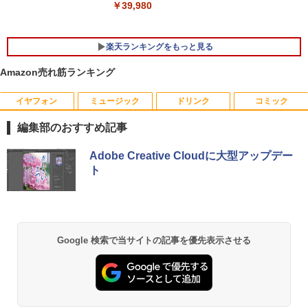
￥33,800
￥39,980
楽天ランキングをもっと見る
Amazon売れ筋ランキング
イヤフォン
ミュージック
ドリンク
コミック
【公式・メーカー直販・送料無料】モニ
ゼンリン住宅地図 B4判 東京都 東京都港
1
1
ター 新品 フルHD HP Series 3 Pro 322p
区 発行年月202604 13103011I
編集部のおすすめ記事
e 21.45インチFHDモニター IPS 21.5型
角度調整 VESA 100Hz 液晶 HDMI VGA P
￥25,740
Anker Soundcore P40i オフホワイト
BRUCE WAYNE feat. Flo Milli, ATL Jacob
【Amazon.co.jp限定】 い・ろ・は・す 2L P
薬屋のひとりごと 17巻 (デジタル版ビッグガ
S5 Switch 3年保証 転送不可 (型番：AK2
Adobe Creative Cloudに大型アップデー
[Explicit]
ET ラベルレス ×8本
ンガンコミックス)
F1UT）
ト
￥7,990
￥250
￥1,112
￥770
￥11,280
杖と剣のウィストリア（16） 【電子書
2
籍】[ 大森藤ノ ]
Anker Soundcore P31i ブラック
BRUCE WAYNE feat. Flo Milli, ATL Jacob
by Amazon 天然水 ラベルレス 500ml ×24本
異世界居酒屋「のぶ」(22) (角川コミックス・
Google 検索で当サイトの記事を優先表示させる
モニター 23.8インチ 144Hz FHD pcモニ
￥594
2
[Explicit]
富士山の天然水 バナジウム含有 水 ミネラル
エース)
ター フリッカーレス FullHD ブルーライ
ウォーター ペットボトル 静岡県産 500ミリリ
￥5,990
トカット ノングレア ディスプレイ HDMI
ットル (Smart Basic)
￥250
￥832
144hz pcモニター Adaptive-Sync ブラ
ック MAXZEN MJM24IC01 MJM24IC02-
￥1,380
F144 マクスゼン
歴史地理学事典 [ 歴史地理学会 ]
3