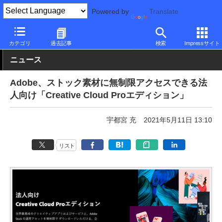
Powered by
Translate
PC Watch
市場
サービス
その他
カテゴリ
過去記事
検索
Impressサイト
ニュース
Adobe、ストック素材に無制限アクセスできる法
人向け「Creative Cloud Proエディション」
宇都宮 充
2021年5月11日 13:10
リスト