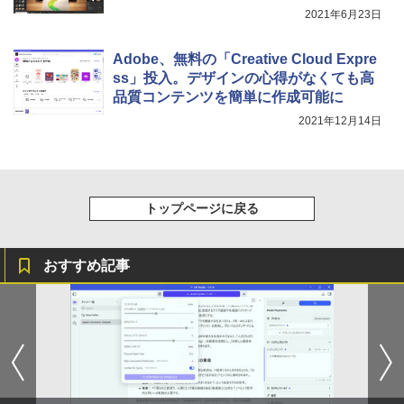
★エイスース / ASUS アイケア液晶ディ
5
2021年6月23日
スプレイ フルHD(1920x1080) IPSパネル
VA249QGZ [23.8インチ]【PCモニター・
液晶ディスプレイ】【送料無料】
Adobe、無料の「Creative Cloud Expre
ss」投入。デザインの心得がなくても高
￥13,200
品質コンテンツを簡単に作成可能に
2021年12月14日
トップページに戻る
おすすめ記事