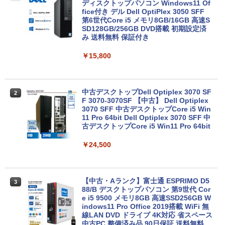
能ノートパソコン富士通 ライフブック A
ディスクトップパソコン Windows11 Of
579/749 Windows11 第八世代Corei5 1
fice付き デル Dell OptiPlex 3050 SFF
5.6型大画面 メモリ8GB 秒速起動新品SS
第6世代Core i5 メモリ8GB/16GB 高速S
D256GB DVD内蔵【カメラ、テンキー選
SD128GB/256GB DVD搭載 初期設定済
べる】ノートパソコン オフィス付き Mic
み 送料無料 保証付き
rosoftoffice2024可 WIFI Bluetooth 送
料無料
￥15,800
￥24,000
中古デスクトップDell Optiplex 3070 SF
2
F 3070-3070SF 【中古】 Dell Optiplex
パナソ ニック ノートパソコン Let's not
3070 SFF 中古デスクトップCore i5 Win
2
e CF-SV8 軽量化 12.1インチWUXGA(19
11 Pro 64bit Dell Optiplex 3070 SFF 中
20×1200) ノートPC 第8世代Core i5-836
古デスクトップCore i5 Win11 Pro 64bit
5U 1.90GHz メモリ8GB SSD WEBカメ
ラ内蔵 (SSD 256GB) win11 pro&office
￥24,500
2019 搭載・送料無料
￥25,800
【中古・Aランク】富士通 ESPRIMO D5
3
88/B デスクトップパソコン 第9世代 Cor
e i5 9500 メモリ8GB 高速SSD256GB W
【★最大100%ポイント】Lenovo Think
indows11 Pro Office 2019搭載 WiFi 無
3
Pad X280/第8世代 Core i5/メモリ:8GB/
線LAN DVD ドライブ 4K対応 省スペース
SSD:256GB/512GB/1TB/12.5型/Webカ
中古PC 整備済み品 90日保証 送料無料