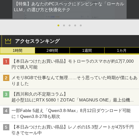
【特集】あなたのPCスペックにドンピシャな「ローカル
LLM」の選び方と快適化テク
●
●
●
●
●
アクセスランキング
1時間
24時間
1週間
1カ月
【本日みつけたお買い得品】モトローラのスマホが約1万7,000
円で購入可能
メモリ8GBで仕事なんて無理……そう思っていた時期が僕にもあ
りました
【西川和久の不定期コラム】
超小型11LにRTX 5080！ZOTAC「MAGNUS ONE」最上位機の
実力を探る
一部Fable 5超え「Qwen3.8-Max」8月12日ダウンロード可能
に！Qwen3.8-27Bも順次
【本日みつけたお買い得品】レノボの15.3型ノートが4万5千円
引きでセール中