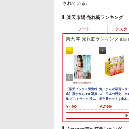
されている。
楽天市場 売れ筋ランキング
ノート
デスク
楽天 本 売れ筋ランキング
更新日時
3
10
10
1
1
1
1
2
2
2
2
C
大全額ポイント還元｜8/11まで】 LG｜
天ランキング1
チペンで音が聞け
LENOVO レノボ ThinkStation
【クーポン配布セー
カパンジー機能解剖
[訳アリ★格安] ノート
ポイント10倍 送料無料 中古パソコン
PHILIPS 241V8 LED液
【楽天ブックス限定特
【マラソン限定
【楽天1位!1,600円
角川まんが学習シリ
＼1
X
応 PCモニター LG Monitor 27U631A-
】三年保証 パソコ
はじめてずかん
PGX(30KL0005JP)
ル】 6/26 新発売 ASUS
学 全3巻 原著第7版
パソコン Windows11
Windows 11 Pro 64bit 搭載 DELL
晶モニター 23.8インチ
典】原かれん 1st 写真
30%OFF】中古 Dell
OFFクーポン 8/4
ズ 日本の歴史 全1
セット 
1
(2560×1440） /ワイド /100Hz]
ノートパソコン
00 英語つき [ 小学館
Chromebook CM15 ノ
[ 塩田 悦仁 ]
15.6型 HP 250 G7 第七
OptiPlex シリーズ（7010等） Core i7
ワイド ブラック
集 どストライク(生写
Inspiron 3593 Core i
20:00-8/11 01:59】
巻定番セット [ 山
メモリ
￥961,000
型
ice付き 第14世代
ートパソコン Chrome
世代 Core-i3 メモリ
第3世代 3770 3.4G/メモリ
1920×1080 （フル
真1枚) [ 原 かれん ]
1005G1 第10世代CP
Xiaomi Monitor A24i
博文 ]
デスク
,980
478
￥76,800
￥22,550
￥12,800
￥19,800
￥6,500
￥4,400
￥30,800
￥12,580
￥17,600
￥181
画編
core i5 i7 celeron
OS ミスティグリーン
8GB SSD128GB 15.6
8G/HDD500GB/DVD-ROM/激安セール
HD）16:9 IPSパネル
メモリ8GB
2026 ディスプレイ
IPS
グ
50 14.1/15.6型 フ
15.6型 フルHD
インチ 無線LAN テン
非光沢 ノングレア 液
SSD256GB 15インチ
1080P 23.8インチ
集 e
D液晶 高性能メモ
MediaTek Kompanio
キー HDMI Webカメラ
晶ディスプレイ HDMI
フルHD Windows11
144Hzリフレッシュ
パソ
~32GB SSD
540 メモリ 8GB eMMC
DVDマルチ Bluetooth
VGA VESA準拠 PS4
Home WEBカメラ 無
ート sRGB99% 1670
8GB~2TB 指紋認証
64GB Webカメラ
USB3.0 SDカード ノー
switch 対応 スイッチ
線LAN テンキー DV
万色 300nits ΔE＜1 