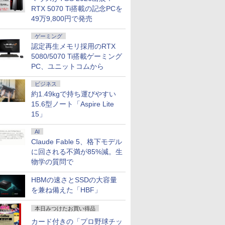
3450 メ
LAN HDMI 在宅勤務 テ
1,920×1,080 タッチパ
冷却ファzン 初期設定
Bluetooth
RTX 5070 Ti搭載の記念PCを
B 16GB
レワーク 学生向け ビジ
ネル WEBカメラ LTE
済 Windows11 ノート
Power De
49万9,800円で発売
28GB
ネス 高速起動
対応｜中古 パソコン
PC
本語キーボー
B 1TB
2-in-1 タブレットPC
Chromeb
ゲーミング
期設定済
CM1505C
認定再生メモリ採用のRTX
5080/5070 Ti搭載ゲーミング
PC、ユニットコムから
ビジネス
約1.49kgで持ち運びやすい
15.6型ノート「Aspire Lite
15」
AI
Claude Fable 5、格下モデル
に回される不満が85%減。生
物学の質問で
HBMの速さとSSDの大容量
を兼ね備えた「HBF」
本日みつけたお買い得品
カード付きの「プロ野球チッ