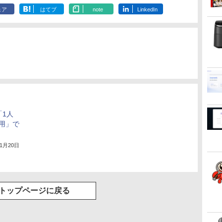
勤/通学/WEB会議
ェア
はてブ
note
LinkedIn
6.0(オフホワイト)
に「1人
用」で
年1月20日
トップページに戻る