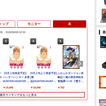
トップ
モニター
本
最
：2026/08/08 02:00
3
3
3
4
4
4
3
5
5
5
6
1
6
6
ー
1日まで限定価格／ゲーミングPC
【★最大100%ポイン
ASUS エイスース 液
【9月上旬発送予定】
アイオーデータ｜I-O
【1500円OFFクーポ
[9月上旬より発送予定]
LENOVO レノボ ThinkStation
エントリーで最大10
Philips｜フィリップス
ふかふかダンジョン攻
【楽天1位常
ポイント10倍
【2,000円ク
アンダーニン
6
新品 RTX5060 Ryzen7 5700X
ト】【第8世代 4コア・8
晶ディスプレイ Eye
ハンターハンター 全巻
DATA 液晶ディスプレイ
ン】【WEBカメラ＆テ
[新
PGX(30KL0005JP)
倍！充実機能ノートパ
液晶ディスプレイ(23.8
略記〜俺の異世界転生
品】 2026年
Windows 11 
25インチ An
（18） 【電
3
本
16GB SSD500GB Windows11
スレッド】富士通
Care ［23.8型 / フル
HUNTER×HUNTER 1
(23.8型/ADS/FullHD
ンキー付き】ノートパ
品]HUNTER×HUNTER
ソコン テンキ
型/IPS/WQHD
冒険譚〜/ 20 【電子書
ル ノートパソ
OptiPlex シ
イ モバイルモニ
花沢健吾 ]
￥961,000
U
トップPC モニター付き 23.8型
LIFEBOOK A579/第8世
HD(1920×1080) / ワイ
巻-39巻 セット 最新 冨
1920×1080/100Hz/5ms/HDMI/DP/USB
ソコン 15.6インチ
ハンター×ハンター (1-
ー/DVD/WEBカメラ内
2560×1440/75Hz/1ms)
籍】[ KAKERU ]
ソコン JIS 
第3世代 3770
Qualcom
,070
￥27,800
￥13,800
￥19,096
￥25,977
￥24,800
￥19,096
￥18,000
￥29,800
￥792
￥33,680
￥19,800
￥45,979
￥792
 100Hz 1年保証 高性能 配信 動画編
代 Core i5/メモリ:
ド］ VA249HG
樫 義博 集英社 ジャン
Type-C/VESA/5年保
SSD512GB メモリ
39巻 最新刊) 全巻セッ
蔵第8世代Core i3/i5
(ブラック)
ボード 第14世
8G/HDD500
A25Q5
スポーツ 初心者 一式 ゲーミング
8GB/16GB/新品
プコミックス 漫画 マン
証・無輝点保証)(ホワイ
16GB Corei5 第8世代
ト [入荷予約]
Core i7 最大メモリ
24E1N5600E/11
搭載 Windows
楽天ランキングをもっと見る
レ
コン デスクトップパソコン
SSD:256GB/512GB/1TB/DVD/Wi-
ガ まんが 全巻セット
ト) LCD-C242SDW
Microsoft Office付き
16GB 新品SSD256GB
世代CPU搭載
fi/15.6
【送料無料】【新品】
Windows11 DELL
東芝 NEC有名メーカー
14.1/15.6
D
低
型/Office/HDMI/USB3.1/
Latitude 3500 中古ノ
15.6型 DVD内蔵 15.6イ
液晶 フルHD 