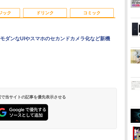
中古PC 中古ノートパソ
ートパソコン PC パソ
ンチ HDMI Polaris
N95/N5095/N
い
コン Windows11 Win11
コン 中古ノートPC 中
Office搭載 最新
モリ 8GB 12G
ジック
ドリンク
コミック
コ
正式対応
古PC 最大SSD1TB メ
MicrosoftOffice2024
32GB SSD 1
モリ32GB 中古パソコ
可 Windows11 長期保
256GB 512G
ン フルHD
証 中古PC
USB3.0 初
e、モダンなUIやスマホのセカンドカメラ化など新機
.
Anker Soundcore
On My Road
by Amazon 天然水
ONE PIECE モノクロ
【2026年アップグレ
On My Road
by Amazon 炭酸水
HUNTER×HUNTER
Xiaomi シャオミ
BUGS LIFE
コカ・コーラ やかんの
スーパーの裏でヤニ吸
Liberty 5 ミッドナイ
(Stadium ver.)
ラベルレス 2L×9本
版 115 (ジャンプコミ
ード版】AOKIMI ワ
(Stadium ver.)
ラベルレス 500ml
モノクロ版 39 (ジャ
REDMI Buds 8 Lite ワ
麦茶 from 爽健美茶 ラ
うふたり 9巻 (デジタル
￥250
トブラック
ックスDIGITAL)
イヤレスイヤホン
×24本 強炭酸水 ペッ
ンプコミックス
イヤレスイヤホン
ベルレス
版ビッグガンガンコミ
￥250
￥1,117
￥250
水
bluetooth イヤホン
トボトル 500ミリリ
DIGITAL)
Bluetooth 5.4 ノイズ
650mlPET×24本
ックス)
￥14,990
￥594
￥2,599
￥1,625
￥572
￥3,480
￥2,009
￥810
 検索で当サイトの記事を優先表示させる
V12 小型軽量 ブルー
ットル (Smart
キャンセリング ANC
トゥースHi-Fi 最大
Basic)
36時間再生
36時間再生 ぶるーと
ゅーす コードレス
ENCノイズキャンセ
リング 自動ペアリン
グ Type-C充電 マイ
ク付き 防水 タッチ式
音量調整 スポーツ/通