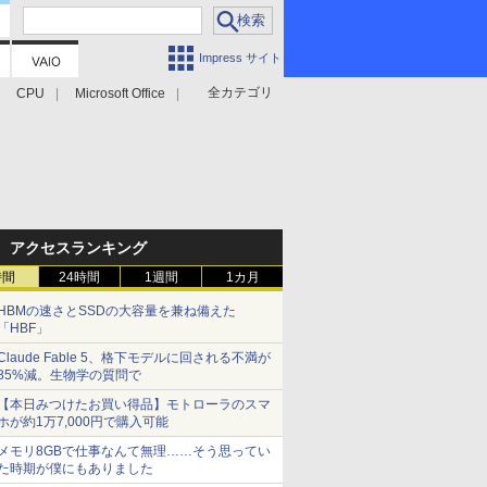
Impress サイト
全カテゴリ
CPU
Microsoft Office
アクセスランキング
時間
24時間
1週間
1カ月
HBMの速さとSSDの大容量を兼ね備えた
「HBF」
Claude Fable 5、格下モデルに回される不満が
85%減。生物学の質問で
【本日みつけたお買い得品】モトローラのスマ
ホが約1万7,000円で購入可能
メモリ8GBで仕事なんて無理……そう思ってい
た時期が僕にもありました