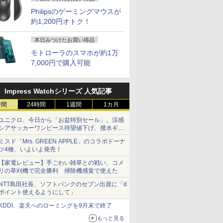
Philipsのゲーミングマウスが
約1,200円オトク！
本日みつけたお買い得品
モトローラのスマホが約1万
7,000円で購入可能
Impress Watchシリーズ 人気記事
時間
24時間
1週間
1カ月
ユニクロ、今日から「お盆特別セール」。涼感
シアサッカーワンピース待望値下げ、撥水ギア
ショーツは1990円に
ミスド「Mrs. GREEN APPLE」のコラボドーナ
ツ4種、いよいよ発売！
【家電レビュー】手ごわい雑草との戦い、コメ
リの草刈機で完全勝利 掃除機感覚で使えた
NTT島田社長、ソフトバンクのセブン出資に「d
ポイント使えるようにして」
KDDI、楽天へのローミングを9月末で終了
もっと見る