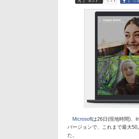
ポスト
リスト
シ
Microsoft
は26日(現地時間)、I
バージョンで、これまで最大50
た。