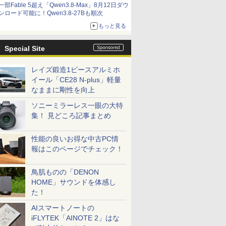
一部Fable 5超え「Qwen3.8-Max」8月12日ダウ
ンロード可能に！Qwen3.8-27Bも順次
もっと見る
Special Site
レイズ鍛造1ピースアルミホ
イール「CE28 N-plus」軽量
なままに剛性を向上
ソニーミラーレス一眼の大特
集！ 見どころ記事まとめ
性能の良いお得な中古PC情
報はこのページでチェック！
鳥肌ものの「DENON
HOME」サウンドを体感し
た！
AIスマートノートの
iFLYTEK「AINOTE 2」はな