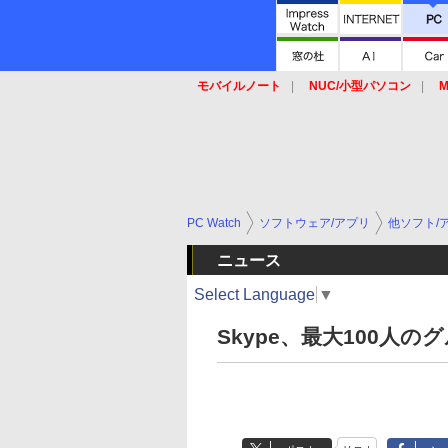
モバイルノート
NUC/小型パソコン
M
SSD
キーボード
マウス
PC Watch
ソフトウェア/アプリ
他ソフト/
ニュース
Select Language
▼
Skype、最大100人