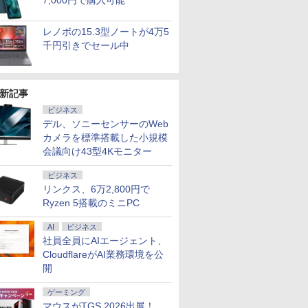
7,000円で購入可能
レノボの15.3型ノートが4万5
千円引きでセール中
新記事
ビジネス
7
7
2
8
8
7
9
9
3
10
10
デル、ソニーセンサーのWeb
カメラを標準搭載した小規模
会議向け43型4Kモニター
ビジネス
リンクス、6万2,800円で
Ryzen 5搭載のミニPC
連】【新
 送料無料 中古パソコン
ーポン＋P最大31.5%還元！】KTC MegPad
ジャ
中古ノートパソコン 第
【 限定生産・特典つき
＼11日まで限定価格／ゲーミングPC
[新品]ご近所物語 [完全
本日超得 P5倍｜MS
【エントリーで最大全額ポイント還元｜8/11ま
【楽天ランキング1
タッチペンで音が聞け
LENOVO レノボ ThinkSta
【クーポン
カパンジー
最新モデ
Pro 64bit 搭載 DELL
droid 14搭載 スマートタブレット ディスプレ
子書籍】[
11世代 Panasonic
】YUZURU2027 羽生
セット 新品 RTX5060 Ryzen7 5700X
版] (1-4巻 全巻) 全巻セ
Office 2024 H&B 搭載
エルジー USB-C対応 PCモニター LG Monitor 
位！】三年保証 パソコ
る！はじめてずかん
PGX(30KL0005JP)
ル】 6/26
学 全3巻
AI
ビジネス
コン パ
リーズ（7010等） Core i7
ター FHD 10点マルチタッチ 8GB+128GB
Let's note SV1 12.1型
結弦カレンダー壁掛け
メモリ16GB SSD500GB Windows11
ット
｜中古 2in1 ノートパ
B [27型 /WQHD(2560×1440） /ワイド /100Hz]
ン ノートパソコン
1000 英語つき [ 小学館
Chromebo
[ 塩田 悦仁
社員全員にAIエージェント、
￥961,000
日本語キー
 3.4G/メモリ
mチップ ビジネス/移動/家庭用 レディース
Core i5 [メモリ
版 [ 能登 直 ]
デスクトップPC モニター付き 23.8型
ソコン Windows11
office付き 第14世代
]
ートパソコン
CloudflareがAI業務環境を公
￥49,800
￥5,170
￥181,070
￥5,280
￥49,800
￥25,160
￥35,980
￥5,478
￥76,800
￥22,550
代CPU
GB/DVD-ROM/激安セール
8GB/16GB
IPS 100Hz 1年保証 高性能 配信 動画編
Office付き｜HP Elite
CPU core i5 i7 celeron
OS ミス
開
11 第13
SSD256GB/512GB/1TB]
集 eスポーツ 初心者 一式 ゲーミング
Dragonfly 2in1｜Core
N3450 14.1/15.6型 フ
15.6型 フ
Windows11 Office付き
パソコン デスクトップパソコン
i5 第8世代 8265U メモ
ルHD液晶 高性能メモ
MediaTek
ゲーミング
インチワイド
軽量 モバイルPC WEB
リ 8GB SSD 256GB
リ 6~32GB SSD
540 メモリ
マウスがTGS 2026出展！
cpu
カメラ Bluetooth 無線
13.3型 FHD
128GB~2TB 指紋認証
64GB W