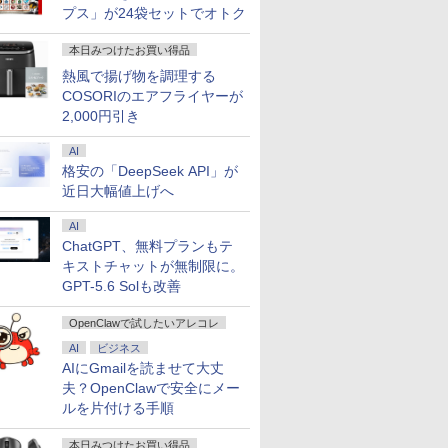
プス」が24袋セットでオトク
本日みつけたお買い得品
熱風で揚げ物を調理する
COSORIのエアフライヤーが
2,000円引き
AI
格安の「DeepSeek API」が
近日大幅値上げへ
AI
ChatGPT、無料プランもテ
キストチャットが無制限に。
GPT-5.6 Solも改善
OpenClawで試したいアレコレ
AI
ビジネス
AIにGmailを読ませて大丈
夫？OpenClawで安全にメー
ルを片付ける手順
本日みつけたお買い得品