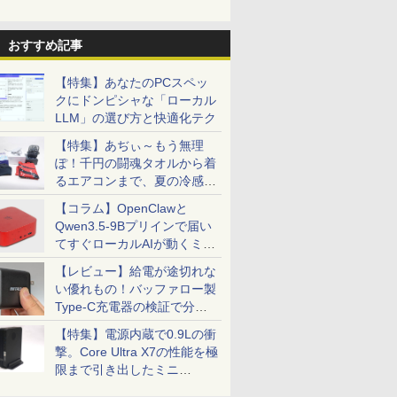
おすすめ記事
【特集】あなたのPCスペッ
クにドンピシャな「ローカル
LLM」の選び方と快適化テク
【特集】あぢぃ～もう無理
ぽ！千円の闘魂タオルから着
るエアコンまで、夏の冷感グ
ッズ一挙紹介
【コラム】OpenClawと
Qwen3.5-9Bプリインで届い
てすぐローカルAIが動くミニ
PC「SER9 Pro」
【レビュー】給電が途切れな
い優れもの！バッファロー製
Type-C充電器の検証で分か
ったこと
【特集】電源内蔵で0.9Lの衝
撃。Core Ultra X7の性能を極
限まで引き出したミニ
PC「GPD BOX」