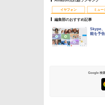
Amazon売れ筋ランキング
ファzン 初期設定
Bluetooth Type-C
トPC ノート 中古パソ
【中古】
マルチ P75F 1年保証
ブルーライト 大画面
indows11 ノート
Power Delivery対応 日
コン 中古PC Win11
レビュー特典:WPS
TÜV認証 目にやさし
イヤフォン
ミュー
本語キーボード ASUS
Office 格安 中古
Office Bランク パソ
調整可能なスタンド
Chromebook
ン ノートパソコン デ
VESA
編集部のおすすめ記事
CM1505CM4A-864GR
ル 中古ノートPC
Skyp
能を予告
Anker Soundcore
BRUCE WAYNE feat.
【Amazon.co.jp限
薬屋のひとりごと 17
Anker Soundcore
BRUCE WAYNE feat
by Amazon 天然水
異世界居酒屋「の
P40i オフホワイト
Flo Milli, ATL Jacob
定】 い・ろ・は・す
巻 (デジタル版ビッグ
P31i ホワイト
Flo Milli, ATL Jacob
ラベルレス 500ml
ぶ」(22) (角川コミッ
[Explicit]
2L PET ラベルレス
ガンガンコミックス)
[Explicit]
×24本 富士山の天然
クス・エース)
￥7,990
￥5,990
×8本
水 バナジウム含有 
￥250
￥1,112
￥770
￥250
￥1,380
￥832
Google
ミネラルウォーター
ペットボトル 静岡県
産 500ミリリットル
(Smart Basic)