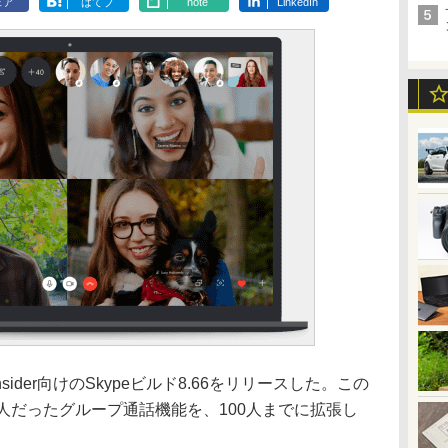
ェア
はてブ
note
LinkedIn
nsider向けのSkypeビルド8.66をリリースした。この
人だったグループ通話機能を、100人までに拡張し