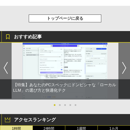
トップページに戻る
おすすめ記事
【特集】あなたのPCスペックにドンピシャな「ローカル
LLM」の選び方と快適化テク
●
●
●
●
●
アクセスランキング
1時間
24時間
1週間
1カ月