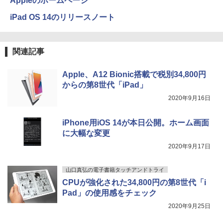
Appleのホームページ
iPad OS 14のリリースノート
On My Road (Stadium ver.)
HUNTER×HUNTER モノクロ版 39 (ジャンプ
コミックスDIGITAL)
by Amazon 炭酸水 ラベルレス 500ml ×24本
強炭酸水 ペットボトル 500ミリリットル (Sm
￥250
関連記事
art Basic)
￥572
￥1,625
Apple、A12 Bionic搭載で税別34,800円
からの第8世代「iPad」
On My Road (Stadium ver.)
スーパーの裏でヤニ吸うふたり 9巻 (デジタル
2020年9月16日
版ビッグガンガンコミックス)
コカ・コーラ やかんの麦茶 from 爽健美茶 ラ
ベルレス 650mlPET×24本
￥250
￥810
iPhone用iOS 14が本日公開。ホーム画面
￥2,009
に大幅な変更
2020年9月17日
山口真弘の電子書籍タッチアンドトライ
CPUが強化された34,800円の第8世代「i
Pad」の使用感をチェック
2020年9月25日