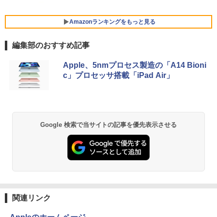
￥45,700
まで】 ゲーミングモニター 24.5インチ F
￥25,800
HD 240Hz 1ms Fast IPSパネル HDMI2.0
×1 DP1.4×1 Adaptive Sync対応 フリッ
Amazonランキングをもっと見る
カーフリー ブルーライトカット モニター
★レノボ / Lenovo ThinkCentre M70q
ディスプレイ MAXZEN MGM25IC04-F2
5
編集部のおすすめ記事
ノートパソコン 新品 14インチ Office搭
Tiny Gen 5 12TES7DK00 (Windows 11
40
5
載 Windows11 Pro 日本語キーボード メ
Pro/インテル Core i5 14500T/メモリ:16
BRUCE WAYNE feat. Flo Milli, ATL Jacob
【Amazon.co.jp限定】 い・ろ・は・す 2L P
薬屋のひとりごと 17巻 (デジタル版ビッグガ
モリ 12GB SSD 128GB 256GB 512GB 1
GB/SSD:256GB)【デスクトップパソコ
￥12,980
Apple、5nmプロセス製造の「A14 Bioni
[Explicit]
ET ラベルレス ×8本
ンガンコミックス)
TB Webカメラ WiFi Bluetooth 選べる
ン】【送料無料】
c」プロセッサ搭載「iPad Air」
カラー 14型 薄型 軽量
￥250
￥1,112
￥770
￥139,500
￥29,800
BRUCE WAYNE feat. Flo Milli, ATL Jacob
by Amazon 天然水 ラベルレス 500ml ×24本
異世界居酒屋「のぶ」(22) (角川コミックス・
Google 検索で当サイトの記事を優先表示させる
[Explicit]
富士山の天然水 バナジウム含有 水 ミネラル
エース)
ウォーター ペットボトル 静岡県産 500ミリリ
ットル (Smart Basic)
￥250
￥832
￥1,380
見知らぬ糸
ONE PIECE モノクロ版 115 (ジャンプコミッ
クスDIGITAL)
by Amazon 天然水ラベルレス 2L×9本
関連リンク
￥250
￥594
￥1,117