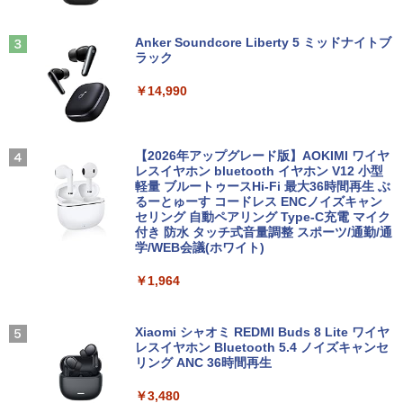
ジネス 在宅勤務 学生向け
￥15,000
現代ギリシア語辞典第3版 [ 川原拓雄 ]
3
Anker Soundcore Liberty 5 ミッドナイトブ
￥21,980
￥19,800
ラック
【選べる2色 コスパ抜群】モバイルモニ
3
【エントリーでポイント100％還元のチ
ター 15.6インチ フルHD 100%sRGB 非
3
￥14,990
ャンス】GMKtec G5S ミニpc 【Intel N
光沢IPS パネル Type-C対応 miniHDMI V
【1500円OFFクーポン】【DVDドライブ
5095 DDR5 8GB 128GB SSD】mini pc
ESA対応 650g/889g 2色から選択可能 モ
3
&テンキー】ノートパソコン 中古パソコ
Windows11 Pro 超軽量 4コア/4スレッド
ニター サブディスプレイ テレワーク 在
ン 15.6インチ SSD256GB メモリ8GB C
2.9GHz ミニパソコン M.2 2242 SATA WI
宅勤務 UPERFECT
実写映画『ブルーロック』公式PHOTO
4
ore i3-8130U 第8世代 Microsoft Office
FI6 Bluetooth5.2 4K 2画面出力 デスク
【2026年アップグレード版】AOKIMI ワイヤ
BOOK （講談社 MOOK） [ 講談社 ]
付き Windows11 東芝 dynabook B65
トップPC NucBox みにpc 省エネ オフィ
レスイヤホン bluetooth イヤホン V12 小型
￥8,999
ノートパソコン 中古 PC パソコン 中古ノ
ス
軽量 ブルートゥースHi-Fi 最大36時間再生 ぶ
￥2,200
ートPC 最大SSD1TB 最大メモリ16GB
るーとゅーす コードレス ENCノイズキャン
セリング 自動ペアリング Type-C充電 マイク
￥46,248
付き 防水 タッチ式音量調整 スポーツ/通勤/通
￥21,800
Yoothi 互換品 液晶 14.0インチ NEC LAV
4
学/WEB会議(ホワイト)
IE N14 Slim N1455/HA N1455/HAL PC-
細胞の分子生物学 [ 中村 桂子 ]
N1455HAL 対応 FullHD 1920x1080 IPS
5
￥1,964
Office2024付き デスクトップPC デスク
LED LCD 液晶ディスプレイ 修理交換用
4
【★最大100%ポイント】【新生活応援・
トップ パソコン ビジネス 第14世代 core
液晶パネル
￥22,000
4
2026】【Office 2019 H&B】【カメラ×F
i7 第12世代 corei3 corei5 Windows11
HD】富士通 LIFEBOOK U939/第8世代 C
SSD 128GB～2TB メモリ8GB～32GB 2
Xiaomi シャオミ REDMI Buds 8 Lite ワイヤ
￥9,800
ore i5/メモリ:8GB/M.2 SSD:256GB/512
年保証 安い 激安 オフィス業務 事務作業
レスイヤホン Bluetooth 5.4 ノイズキャンセ
GB/1TB/Wi-fi/Bluetooth/13.3型/HDMI/U
デスクワーク 動画視聴 おしゃれ 本体の
リング ANC 36時間再生
SB-C/USB3.1/パソコン 中古PC 中古ノー
み
トパソコン Windows11
￥3,480
【期間限定10%OFFクーポン 8/12 10時
5