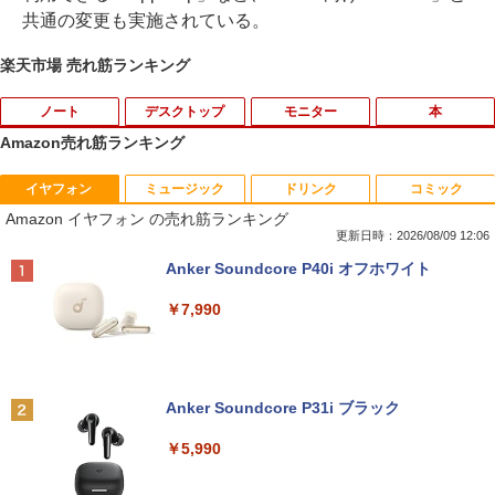
共通の変更も実施されている。
楽天市場 売れ筋ランキング
ノート
デスクトップ
モニター
本
Amazon売れ筋ランキング
イヤフォン
ミュージック
ドリンク
コミック
8月5日限定10倍＆抽選10000P！｜2021
R309-Apple Mac mini A1347 1点 MacO
【中古良品】【安心保証】Princeton 21.
YOGAポーズの教科書 [ 綿本彰 ]
1
1
1
1
Amazon イヤフォン の売れ筋ランキング
年モデル！高性能ノートパソコン Windo
S Catalina 10.15.7/CPU Core i5-4260U/
5型ワイドカラー液晶ディスプレイ PTF
ws11 富士通 LIFEBOOK A5511 第11世
メモリ 4GB/SATA 500GB intel HD Grap
WDE-22W / PTFBDE-22W ブラック/ ホ
更新日時：2026/08/09 12:06
￥2,090
代Celeron 6305U最大メモリ32GB 秒速
hics 5000 1536MB グラフィックス搭載
ワイト色 スピーカー搭載 プリンストン
Anker Soundcore P40i オフホワイト
起動新品SSD2TB テンキー内蔵 15.6型大
★送料無料【中古動作品】
画面 ノートパソコン中古 オフィス付き
￥4,050
￥7,990
Microsoftoffice2024可 送料無料 WIFI
￥6,480
￥15,120
ザ・ファブル 全巻セット(1-22巻セット)
2
（ヤンマガKCスペシャル） [ 南勝久 ]
アースドリームス 厳選おまかせモニター
2
中古パソコン | NEC | Mate MRL36L-5 |
21.5型〜27型ワイド 【HDMI対応 / FULL
2
Anker Soundcore P31i ブラック
Windows11 | デスクトップ | 一年保証 |
HD解像度】 大手メーカー液晶 (Dell/HP/
￥19,118
新古品ノートパソコン Intel Celeron Wi
第9世代 | Core i3 9100 3.6(〜最大4.2)G
NEC等) テレワーク デュアルモニター S
2
￥5,990
ndows11 Pro Office 2024付き メモリ16
Hz | MEM:8GB | SSD:256GB(新品) | DV
witch PS4 PS5対応 【整備済み中古品】
GB SSD512GB 12型/14型選択可 Blueto
Dマルチ | Win11Pro64bit
oth 無線LAN USB3.0 軽量 モバイル ビ
￥6,470