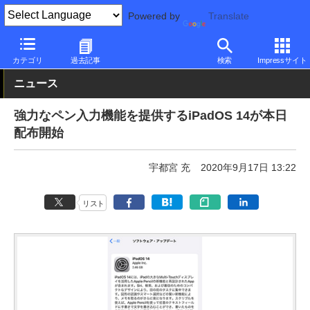
Powered by
Translate
PC Watch
パソコン/タブレット/スマートフォン
タブレット
iP
カテゴリ
過去記事
検索
Impressサイト
ニュース
強力なペン入力機能を提供するiPadOS 14が本日
配布開始
宇都宮 充
2020年9月17日 13:22
リスト