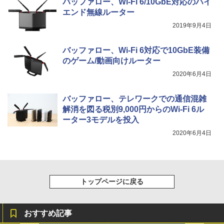
バッファロー、Wi-Fi 6/10GbE対応のハイ
学/WEB会議(ホワイト)
エンド無線ルーター
BUGS LIFE
スーパーの裏でヤニ吸うふたり 9巻 (デジタル
￥1,964
2019年9月4日
版ビッグガンガンコミックス)
コカ・コーラ やかんの麦茶 from 爽健美茶 ラ
ベルレス 650mlPET×24本
￥250
￥810
バッファロー、Wi-Fi 6対応で10GbE装備
Xiaomi シャオミ REDMI Buds 8 Lite ワイヤ
￥2,009
のゲーム/動画向けルーター
レスイヤホン Bluetooth 5.4 ノイズキャンセ
リング ANC 36時間再生
2020年6月4日
￥2,980
バッファロー、テレワークでの通信混雑
解消を図る税別9,000円からのWi-Fi 6ル
ーター3モデルを投入
2020年6月4日
トップページに戻る
おすすめ記事