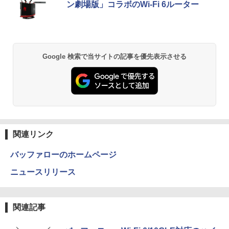
ン劇場版」コラボのWi-Fi 6ルーター
速NVMe式256GB-SSD/ カメラ/ 無線Wi-
搭載 フェルトケース同梱 【2年保証】 P
￥7,990
Fi6/ Office付き/ Win11【中古ノートパソ
Cモニター 液晶モニター ジャパンネクス
￥250
￥1,112
￥770
コン 中古パソコン 中古PC】税込送料無
ト
料 あす楽対応 当日発送
￥23,070
￥34,990
Anker Soundcore P31i ブラック
BRUCE WAYNE feat. Flo Milli, ATL Jacob
by Amazon 天然水 ラベルレス 500ml ×24本
異世界居酒屋「のぶ」(22) (角川コミックス・
Google 検索で当サイトの記事を優先表示させる
[Explicit]
富士山の天然水 バナジウム含有 水 ミネラル
エース)
ウォーター ペットボトル 静岡県産 500ミリリ
￥5,990
ットル (Smart Basic)
￥250
￥832
￥1,380
Anker Soundcore Liberty 5 アプリコットピ
On My Road (Stadium ver.)
ONE PIECE モノクロ版 115 (ジャンプコミッ
ンク
クスDIGITAL)
by Amazon 炭酸水 ラベルレス 500ml ×24本
関連リンク
強炭酸水 ペットボトル 500ミリリットル (Sm
￥250
art Basic)
￥-
￥594
バッファローのホームページ
￥1,625
ニュースリリース
【2026年アップグレード版】AOKIMI ワイヤ
On My Road (Stadium ver.)
HUNTER×HUNTER モノクロ版 39 (ジャンプ
レスイヤホン bluetooth イヤホン V12 小型
コミックスDIGITAL)
by Amazon 天然水ラベルレス 2L×9本
軽量 ブルートゥースHi-Fi 最大36時間再生 ぶ
￥250
関連記事
るーとゅーす コードレス ENCノイズキャン
￥572
￥1,117
セリング 自動ペアリング Type-C充電 マイク
付き 防水 タッチ式音量調整 スポーツ/通勤/通