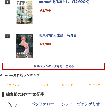
富士通 LIFEBOOK U748 高性能第7世代
[VETESA正規販売店]デスクトップパソ
スピーカー搭載 ブルーライト軽減 ノング
marnaのある暮らし （TJMOOK）
3
4
Core i5-7300U カメラ内蔵 メモリ最大16
コン PC 一体型 新品 Windows11 27型 C
レアタイプ 壁掛け対応 省スペース 角度
GB SSD1TB 薄い軽い FHD液晶 type-C
ore i7 第4世代 Office付き メモリ16GB
調整 高視野角 178° Adaptive-Sync対応
￥2,799
WIFI Bluetooth 中古ノートパソコン Off
SSD512GB 初期設定済 ホワイト ブラッ
MAXZEN MJM27CH02-F100
ice付き 5GWIFI Bluetooth最新Microso
ク
ftOffice2024可 Windows11
￥13,980
￥69,800
￥16,500
美東澪/前人未踏 写真集
5
【楽天1位】 ワイヤレス モバイルモニタ
4
GMKtec GMK-K8 PLUS-32/1T-W11Pro
ー 15.6インチ 18.5インチ 21.4インチ 23.
￥3,300
4
【マラソンセール期間中ポイント5倍】中
(8845HS)
8インチ 1920*1080 8000mAh 10000mA
4
古ノートパソコン 第11世代 Core i5 メモ
hバッテリー 自立スタンド ポータブルモ
リ16GB M.2 SSD256GB 13.3インチ フ
ニター IPS液晶パネル 非光沢画面 薄型
￥124,800
ルHD ノングレア Webカメラ 無線LAN
軽量 Type-C ミニHDMI Windows/スマ
Wi-Fi Bluetooth Windows11 東芝 dyna
ホなど対応
楽天ランキングをもっと見る
book G83/HS 初期設定済 すぐ使える 90
日保証 送料無料
￥19,999
Amazon売れ筋ランキング
デスクトップPC Ryzen7 5700G メモリ1
5
￥29,980
6GB SSD1TB B550 グラボなし
イヤフォン
ミュージック
ドリンク
コミック
【ECサイト限定】JAPANNEXT 13.3イン
￥148,700
5
編集部のおすすめ記事
チ IPSパネル搭載 10点マルチタッチ対応
13.3インチ 良品 Lenovo ThinkPad X13
フルHD(1920×1080)解像度 モバイルモニ
5
Anker Soundcore P40i オフホワイト
BRUCE WAYNE feat. Flo Milli, ATL Jacob
【Amazon.co.jp限定】 い・ろ・は・す 2L P
薬屋のひとりごと 17巻 (デジタル版ビッグガ
Gen2 Type-20XJ フルHD / Windows11/
ター JN-MD-iE133F-T miniHDMI USB-C
バッファロー、「シン・エヴァンゲリオ
[Explicit]
ET ラベルレス ×8本
ンガンコミックス)
高性能 AMD Ryzen 5-5650u/ 16GB/ 爆
sRGB:99% HDR 自立式キックスタンド