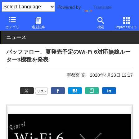
Powered by
Translate
PC Watch
半導体/周辺機器
無線
バッファロー
カテゴリ
過去記事
検索
Impressサイト
ニュース
バッファロー、夏発売予定のWi-Fi 6対応無線ルー
ター3機種を発表
宇都宮 充
2020年4月23日 12:17
リスト