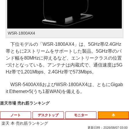
WSR-1800AX4
下位モデルの「WSR-1800AX4」は、5GHz帯/2.4GHz
帯ともに2ストリームをサポートした製品。5GHz帯のバ
ンド幅を80MHzに抑えるなど、エントリークラスの位置
づけとなっている。アンテナは内蔵式で、通信速度は5G
Hz帯で1,201Mbps、2.4GHz帯で573Mbps。
WSR-5400AX6およびWSR-1800AX4は、ともにGigab
it Ethernet×5(うち1基WAN)を備える。
楽天市場 売れ筋ランキング
ノート
デスクトップ
モニター
本
楽天 本 売れ筋ランキング
更新日時：2026/08/07 03:00