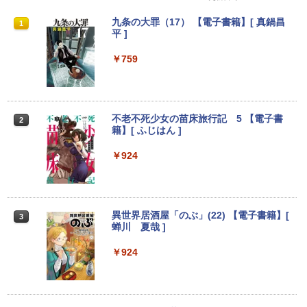
【期間限定★新品無線マウス付】中古ノ
ポイント10倍 中古パソコン デスクトッ
HP Z24n G2 フレームレス 24インチワイ
九条の大罪（17） 【電子書籍】[ 真鍋昌
1
1
1
1
ートパソコン Windows11 Office2019搭
プパソコン Windows 11【Office付】
ドLED液晶モニタ IPSパネル 1920x1200
平 ]
載 15.6型 テンキー付き Celeron 第8世代
【Windows 11 Pro 64Bit搭載】DELL O
16:10 画面回転 高さ調整 入力端子:HDM
Core i3 Core i5 メモリ4GB/16GB SSD1
ptiplexシリーズ Core i5搭載/4G/新品SS
I、DVI、DP USBハブ(Type-C、Type-A)
￥759
28GB～1TB Webカメラ DVD 無線LAN
D 120GB/DVD-ROM/送料無料【オプショ
Mac対応PS· Switch対応 中古 送料無料
店長おまかせPC 初期設定済 送料無料
ン色々有】
3か月保証付き
【中古】
￥24,800
￥12,800
￥9,999
不老不死少女の苗床旅行記 5 【電子書
2
籍】[ ふじはん ]
【エントリーでポイント100％還元のチ
【楽天1位 累計販売100万台突破】モバイ
￥924
2
2
往復送料込！パソコンレンタルハイスペ
ャンス】GMKtec ミニpc G3 Pro Intel C
ルモニター 15.6インチ フルHD 4K タッ
2
ックモデルCore i7/16G/SSD/カメラ付き
ore i3 10110U 16GB DDR4 64GBまで増
チパネル バッテリー内蔵 選べる13モデ
（4週間延長）【Office2024セット】イ
設 512GB SSD M.2 2242 最大8TB Wind
ル 非光沢IPS パネル Type-C対応 HDMI
ンストール済※この商品はレンタルで
ows11 Pro mini pc 4.1GHz WIFI6 BT5.
モニター 持ち運び ディスプレイ サブデ
す。販売品ではありません。ご了承下さ
2 小型PC VESA対応 ミニパソコン 2画面
ィスプレイ デュアルモニター ミニPC対
異世界居酒屋「のぶ」(22) 【電子書籍】[
3
い。
高性能 みにpc nucbox 省エネ デスクト
応 EVICIV
蝉川 夏哉 ]
ップPC
￥14,300
￥12,999
￥924
￥66,248
ノートパソコン14インチ 極軽量約965g
モニター 27インチ 100Hz FHD VAパネル
3
3