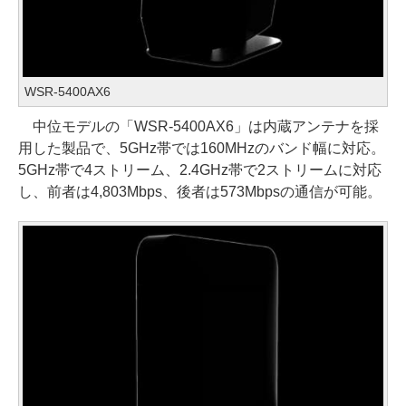
WSR-5400AX6
中位モデルの「WSR-5400AX6」は内蔵アンテナを採
用した製品で、5GHz帯では160MHzのバンド幅に対応。
5GHz帯で4ストリーム、2.4GHz帯で2ストリームに対応
し、前者は4,803Mbps、後者は573Mbpsの通信が可能。