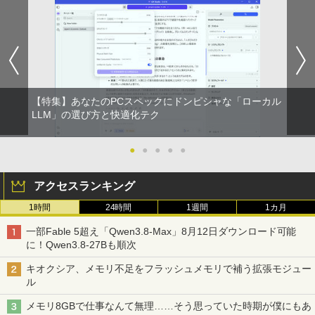
【特集】あなたのPCスペックにドンピシャな「ローカル
LLM」の選び方と快適化テク
●
●
●
●
●
アクセスランキング
1時間
24時間
1週間
1カ月
一部Fable 5超え「Qwen3.8-Max」8月12日ダウンロード可能
に！Qwen3.8-27Bも順次
キオクシア、メモリ不足をフラッシュメモリで補う拡張モジュー
ル
メモリ8GBで仕事なんて無理……そう思っていた時期が僕にもあ