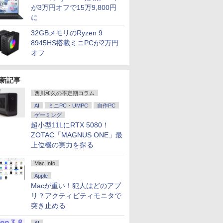
が3万円オフで15万9,800円
に
32GBメモリのRyzen 9
8945HS搭載ミニPCが2万円
オフ
新記事
西川和久の不定期コラム
AI
ミニPC・UMPC
自作PC
ゲーミング
超小型11LにRTX 5080！
ZOTAC「MAGNUS ONE」最
上位機の実力を探る
Mac Info
7
Apple
Macが重い！犯人はどのアプ
リ？アクティビティモニタで
突き止める