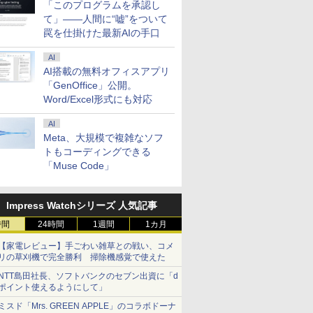
「このプログラムを承認し
て」――人間に“嘘”をついて
罠を仕掛けた最新AIの手口
AI
AI搭載の無料オフィスアプリ
「GenOffice」公開。
Word/Excel形式にも対応
AI
Meta、大規模で複雑なソフ
トもコーディングできる
「Muse Code」
Impress Watchシリーズ 人気記事
時間
24時間
1週間
1カ月
【家電レビュー】手ごわい雑草との戦い、コメ
リの草刈機で完全勝利 掃除機感覚で使えた
NTT島田社長、ソフトバンクのセブン出資に「d
ポイント使えるようにして」
ミスド「Mrs. GREEN APPLE」のコラボドーナ