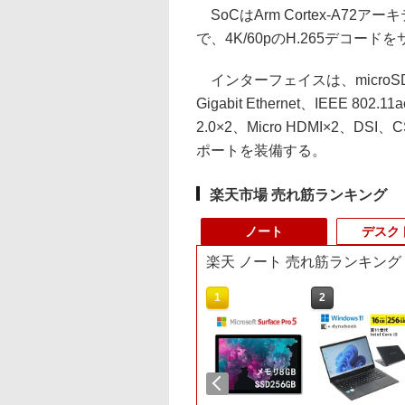
SoCはArm Cortex-A72アーキ
で、4K/60pのH.265デコード
インターフェイスは、microS
Gigabit Ethernet、IEEE 802.
2.0×2、Micro HDMI×2、
ポートを装備する。
楽天市場 売れ筋ランキング
ノート
デスク
楽天 ノート 売れ筋ランキング
1
2