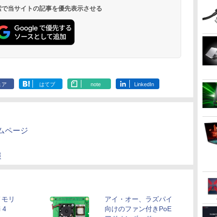
水
トボトル 500ミリリ
bluetooth イヤホン
DIGITAL)
Bluetooth 5.4 ノイズ
650mlPET×24本
ックス)
タ
Nintendo Switch 3年
USBType-C miniHDMI
DisplayPort
￥14,990
￥1,625
￥594
￥1,964
￥572
￥2,980
￥2,009
￥810
 検索で当サイトの記事を優先表示させる
ットル (Smart
V12 小型軽量 ブルー
キャンセリング ANC
S
A対
保証 転送不可 (型番:
カバースタンド付き
ーカー付き PS
Basic)
トゥースHi-Fi 最大
36時間再生
c
面
9U5C1AA)
PS4/PS5/Switch/PC/Mac
Switch 3年
36時間再生 ぶるーと
ox
など対応 Ingnok yn02b
可 (型番：B0
ゅーす コードレス
ENCノイズキャンセ
リング 自動ペアリン
グ Type-C充電 マイ
ク付き 防水 タッチ式
音量調整 スポーツ/通
勤/通学/WEB会議(ホ
ェア
はてブ
note
LinkedIn
ワイト)
ムページ
報
メモリ
アイ・オー、ラズパイ
 4
向けのファン付きPoE