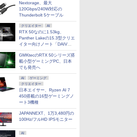
Nextorage、最大
 VGA スピ
DP
VAIO Visi
5
VJ5VP141
120Gbps/240W対応の
保証 転送不
Thunderbolt 5ケーブル
BU9UT）
クリエイター
AI
RTX 50なのに1.53kg、
Panther Lakeの15.3型クリエ
イター向けノート「DAIV
Z5」
GMKtecのRTX 50シリーズ搭
載小型ゲーミングPC、日本
でも発売へ
AI
ゲーミング
クリエイター
日本エイサー、Ryzen AI 7
450搭載の16型ゲーミングノ
ート3機種
JAPANNEXT、1万3,480円の
100Hz/フルHD IPSモニター
AI