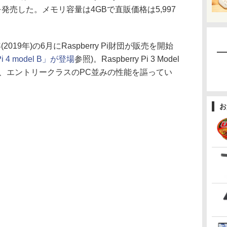
発売した。メモリ容量は4GBで直販価格は5,997
は今年(2019年)の6月にRaspberry Pi財団が販売を開始
i 4 model B」が登場
参照)。Raspberry Pi 3 Model
し、エントリークラスのPC並みの性能を謳ってい
お