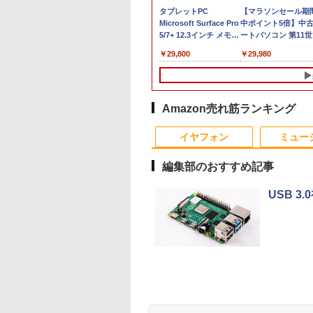
0倍★8/11 01:59まで】【3年保証・国内
タブレットPC
【マラソンセール期
パソコン Office付き 新品 mouse A5-
Microsoft Surface Pro
中ポイント5倍】中
.6インチ フルHD Ryzen 5 7430U 8GB メ
5/7+ 12.3インチ メモリ
ートパソコン 第11
SSD マウスコンピューター ノートPC おすす
8GB SSD256GB 第7世
Core i5 メモリ16GB
￥29,800
￥29,980
代Core-i5 2.6GHz 2K
M.2 SSD256GB 13.
解像度 2736 x 1824 タ
ンチ フルHD ノング
ッチパネル Office付き/
ア Webカメラ 無線
カメラ/HDMI /
LAN Wi-Fi Bluetoot
Windows 11 Pro 中古
Windows11 東芝
Amazon売れ筋ランキング
タブレットPC /ノート
dynabook G83/HS 
10
10
1
1
1
2
2
2
パソコン 2in1 中古 タ
期設定済 すぐ使える
イヤフォン
ミュー
ブレット WIFI
90日保証 送料無料
Bluetooth
編集部のおすすめ記事
USB 3.
オーデータ｜I-O
楓堂よついろ日和
【P2倍8/4 20:00〜8/11
時間停止勇者（22）
ポイント10倍 中古パソ
【マラソンセール期間
独身貴族は異世界を謳
【楽天1位！保護レザ
【エントリーでポイ
異世界魔王と召喚少
TA ゲーミング液晶デ
巻 【電子書籍】[ 清
1:59まで】【公式】
【電子書籍】[ 光永康
コン デスクトップパソ
中ポイント5倍】中古
歌する 〜結婚しない
ーケース付き】【タ
ト100％還元のチャ
の奴隷魔術（30） 
レイ(27型/IPS/4K
ウ ]
VAIO 2025年新型モデ
則 ]
コン Windows
モニター 17インチ ス
男の優雅なおひとりさ
チ選択】 モバイルモ
ス】GMKtec ミニpc
子書籍】[ 福田直叶 ]
×2160/360Hz/0.5ms/HDR1400/HDMI/DP/VESA/5
ル バイオ モバイルデ
11【Office付】
クエア 店長おまかせ
まライフ〜（8） 【電
ター 15.6インチ ノン
G3 Pro Intel Core i3
980
0
￥54,800
￥792
￥24,800
￥2,980
￥792
￥9,999
￥66,248
￥792
証・無輝点保証)(ブ
ィスプレイ 14.0インチ
【Windows 11 Pro
VGA / DVI ケーブル付
子書籍】[ 駒鳥ひわ ]
グレア 非光沢 1080P
10110U 16GB DDR4
Anker Soundcore
BRUCE WAYNE feat.
【Amazon.co.jp限
薬屋のひとりごと 17
Anker Soundcore
BRUCE WAYNE feat
by Amazon 天然水
異世界居酒屋「の
 GigaCrysta S
モバイルモニター
64Bit搭載】DELL
き サブモニター 監視
ルHD コスパ 高画質 
64GBまで増設 512G
P40i オフホワイト
Flo Milli, ATL Jacob
定】 い・ろ・は・す
巻 (デジタル版ビッグ
P31i ブラック
Flo Milli, ATL Jacob
ラベルレス 500ml
ぶ」(22) (角川コミッ
-GDU271JLAQD
WUXGA 16:10 軽量
Optiplexシリーズ
用 ケーブル付き 動作
ュアルモニター サブ
SSD M.2 2242 最大8
[Explicit]
2L PET ラベルレス
ガンガンコミックス)
[Explicit]
×24本 富士山の天然
クス・エース)
325g 薄型 USB-C
Core i5搭載/4G/新品
確認済み 30日保証 送
ニター ポータブルモ
Windows11 Pro min
￥7,990
￥5,990