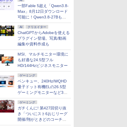
AI
クーポン配布セール】 ASUS ノートパソコン
【エントリーでP10倍★8/11 01:59まで】【
一部Fable 5超え「Qwen3.8-
 M1502NAQ 15.6インチ AMD Ryzen 7 170
生産・公式】 ノートパソコン Office付き 新品 m
Max」8月12日ダウンロード
D 512GB Windows 11 重量1.7kg Wi-Fi
A5A01SR-A 15.6インチ フルHD Ryzen 5 743
可能に！Qwen3.8-27Bも順
ー M1502NAQ-R7165SIRA
モリ 256GB SSD マウスコンピューター ノー
￥99,800
次
め
AI
クリエイター
ChatGPTからAdobeを使える
プラグイン登場。写真/動画
編集や資料作成も
7
7
8
8
9
9
10
10
MSI、マルチモニター環境に
も好適な24.5型フル
HD/144Hzビジネスモニター
ゲーミング
ベンキュー、240Hz/WQHD
量子ドット有機ELの26.5型
カー直
さん、剣
Pixio ピクシオ PX24Q
よくわからないけれど
Dell S2725QC 27イン
異世界ウォーキング
アイオーデータ｜I-O
鹿楓堂よついろ日和
【P2倍8/4 
時間停止勇
ゲーミングモニターなど3機
】モニタ
 はじま
Pro ゲーミングモニタ
異世界に転生していた
チ 4K モニター
（14） 【電子書籍】[
DATA ゲーミング液晶デ
23巻 【電子書籍】[ 清
1:59まで
【電子書籍
種
D HP
3巻 【電
ー 23.8インチ 180Hz
ようです（32） 【電子
あるくひと ]
ィスプレイ(27型/IPS/4K
水ユウ ]
VAIO 20
則 ]
ゲーミング
￥49,800
 324ph
賀崎しげ
WQHD Fast IPS 24イ
書籍】[ 内々けやき ]
3840×2160/360Hz/0.5ms/HDR1400
ル バイオ
ガチくんに! 第427回切り抜
￥29,400
￥792
￥792
￥89,980
￥770
￥54,800
￥792
HDモニタ
ンチ 高画質 pcモニタ
年保証・無輝点保証)(ブ
ィスプレイ 
き「ついにスト6おじリーグ
8型 角度調整
ー 高さ調節可能 多機
ラック) GigaCrysta S
モバイルモ
開催/翔がときどのコーチ就
 100Hz
能スタンド ps5
LCD-GDU271JLAQD
WUXGA 1
任など」
switch 144Hz HDMI
325g 薄型 