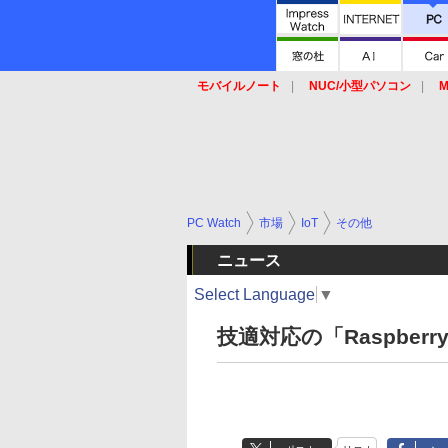
モバイルノート
NUC/小型パソコン
M
SSD
キーボード
マウス
PC Watch
市場
IoT
その他
ニュース
Select Language
▼
技適対応の「Raspberry 