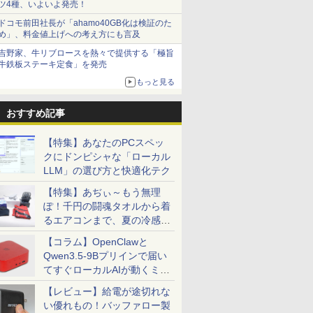
ツ4種、いよいよ発売！
ドコモ前田社長が「ahamo40GB化は検証のた
め」、料金値上げへの考え方にも言及
吉野家、牛リブロースを熱々で提供する「極旨
牛鉄板ステーキ定食」を発売
もっと見る
おすすめ記事
【特集】あなたのPCスペッ
クにドンピシャな「ローカル
LLM」の選び方と快適化テク
【特集】あぢぃ～もう無理
ぽ！千円の闘魂タオルから着
るエアコンまで、夏の冷感グ
ッズ一挙紹介
【コラム】OpenClawと
Qwen3.5-9Bプリインで届い
てすぐローカルAIが動くミニ
PC「SER9 Pro」
【レビュー】給電が途切れな
い優れもの！バッファロー製