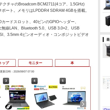
テクチャのBroadcom BCM2711(4コア、1.5GHz)
をサポート。メモリはLPDDR4 SDRAM 4GBを搭載。
Dカードスロット、40ピンのGPIOヘッダー、
11ac無線LAN、Bluetooth 5.0、USB 3.0×2、USB
DSI、CSI、3.5mm 4ピンオーディオ・コンポジットビデオ
最
トップ
モニター
本
更新日時：2026/08/07 07:00
3
4
5
6