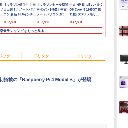
間
【マラソン値引中！ 当
【マラソンセール期間
中古 HP EliteBook 840
【8/4-11
古ノ
日出荷！】ノートパソ
中ポイント5倍】中古
G8 Core i5 1145G7 第
Vivobook 15
世代
コン 新品 15.6インチ
ノートパソコン 第8世
11世代CPU メモリ
メモリ16GB SS
パソコン ノートPC
代 Core i5 メモリ8GB
16GB SSD256GB 14イ
6E クールシルバ
￥32,800
￥32,980
￥47,800
￥134,799
3イ
CPU Intel Pentium
SSD512GB 15.6インチ
ンチ フルHD
レ
GOLD 6500Y メモリ
WXGA テンキー Web
Windows11 Pro
楽天ランキングをもっと見る
12GB SSD 256GB 15
カメラ 無線LAN Wi-Fi
4Q8U2EC#ABJ 1年保
h
インチ フルHD HDMI
Windows11 Lenovo
証 Bランク ノートパソ
USB3.0 WEBカメラ 無
ThinkPad L580 初期設
コン【CA】 ノートpc
初
線LAN Wifi
定済 すぐ使える 90日
中古ノートパソコン
3
3
3
4
4
4
5
5
5
6
6
Windows11 office JIS
保証 送料無料
16gbメモリ 256gb
ジック
ドリンク
コミック
日本語キーボード 新生
ssd windows11プロ
活 事務 学生 初心者
ノートPC14型 hpノー
NC15J
トパソコン14型
0初搭載の「Raspberry Pi 4 Model B」が登場
ン
女
【公式・メーカー直
[VETESA正規販売店]
ゾンビのあふれた世界
24G4/11 23.8インチ フ
GMKtec GMK-K8
ゼンリン住宅地図 B4
楽天1位★マラソン限定
デスクトップPC
赤ちゃんに転生した話
【公式・メー
片田舎のおっ
ッ
ン
【電
販・送料無料】モニタ
デスクトップパソコン
で俺だけが襲われない
ルHD 180Hz ゲーミン
PLUS-32/1T-
判 兵庫県 たつの市 発
P2倍【クーポン利用で
Ryzen7 5700G メモリ
(5) 【電子書籍】[ 茶々
販・送料無料
聖になる外伝
ニ
ー 新品 フルHD HP
PC 一体型 新品
5 【電子書籍】[ 増田ち
グモニター FastIPS
W11Pro(8845HS)
行年月202603
実質10,999円】モバイ
16GB SSD1TB B550
京色 ]
ー 新品 フルH
りの魔法剣士 
Series 3 Pro 324pv
Windows11 27型 Core
ひろ ]
1ms(GTG)
28229010R
ルモニター 15.6インチ
グラボなし
Series 3 Pro
子書籍】[ 佐
￥12,900
￥69,800
￥1,155
￥13,591
￥124,800
￥19,800
￥13,999
￥148,700
￥1,430
￥15,900
￥770
フ
23.8 インチFHD VA モ
i7 第4世代 Office付き
モバイルディスプレイ
23.8インチF
る ]
.
Anker Soundcore
On My Road
by Amazon 炭酸水
ONE PIECE モノクロ
【2026年アップグレ
On My Road
by Amazon 天然水
HUNTER×HUNTER
Xiaomi シャオミ
BUGS LIFE
コカ・コーラ やかんの
スーパーの裏でヤニ吸
デ
B
ニター VA 23.8型 角度
メモリ16GB
FHD 1920*1080 非光沢
ー IPS 23.
Liberty 5 ミッドナイ
(Stadium ver.)
ラベルレス 500ml
版 115 (ジャンプコミ
ード版】AOKIMI ワ
(Stadium ver.)
ラベルレス 2L×9本
モノクロ版 39 (ジャ
REDMI Buds 8 Lite ワ
麦茶 from 爽健美茶 ラ
うふたり 9巻 (デジタル
モ
TB
調整 VESA 100Hz 液晶
SSD512GB 初期設定済
A+スクリーン IPS液晶
高さ調整 VESA
￥250
トブラック
×24本 強炭酸水 ペッ
ックスDIGITAL)
イヤレスイヤホン
ンプコミックス
イヤレスイヤホン
ベルレス
版ビッグガンガンコミ
ニ
i
HDMI VGA PS5
ホワイト ブラック
パネル 薄型 軽量
液晶 HDMI
￥250
￥250
￥1,117