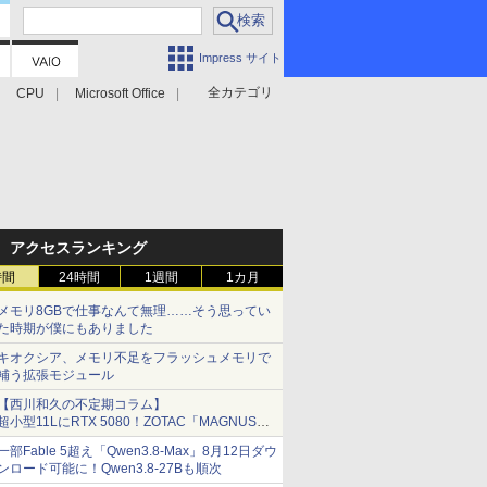
Impress サイト
全カテゴリ
CPU
Microsoft Office
アクセスランキング
時間
24時間
1週間
1カ月
メモリ8GBで仕事なんて無理……そう思ってい
た時期が僕にもありました
キオクシア、メモリ不足をフラッシュメモリで
補う拡張モジュール
【西川和久の不定期コラム】
超小型11LにRTX 5080！ZOTAC「MAGNUS
ONE」最上位機の実力を探る
一部Fable 5超え「Qwen3.8-Max」8月12日ダウ
ンロード可能に！Qwen3.8-27Bも順次