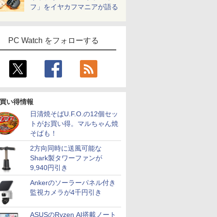
フ」をイヤカフマニアが語る
PC Watch をフォローする
買い得情報
日清焼そばU.F.O.の12個セッ
トがお買い得。マルちゃん焼
そばも！
2方向同時に送風可能な
Shark製タワーファンが
9,940円引き
Ankerのソーラーパネル付き
監視カメラが4千円引き
ASUSのRyzen AI搭載ノート