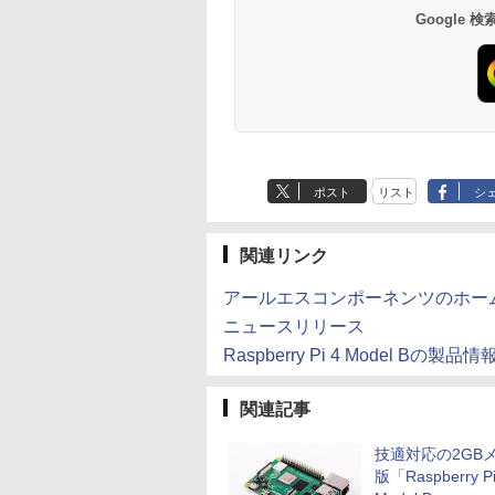
×8本
水 バナジウム含有 
VAIO Vision+ 14
SSD 120GB/DVD-
料無料
ター ゲーミングモニ
pc 4.1GHz WIFI6
￥250
￥1,112
￥770
￥250
￥1,380
￥832
Google
ミネラルウォーター
VJ5VP141C12
ROM/送料無料【オプ
ー リモートワーク IP
BT5.2 小型PC VES
ペットボトル 静岡県
ション色々有】
Tpye-C/mini HDMI p
応 ミニパソコン 2画
産 500ミリリットル
ミニPC iPhone対応
高性能 みにpc nucb
(Smart Basic)
省エネ デスクトップ
PC
ポスト
リスト
シ
関連リンク
アールエスコンポーネンツのホー
ニュースリリース
Raspberry Pi 4 Model Bの製品情
関連記事
技適対応の2GB
版「Raspberry Pi