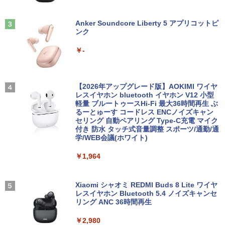
パソコン すぐ使える オフィス付きPC 送
証 送料無料
Aランクパーティを離脱した俺は、元教
3
料無料
え子たちと迷宮深部を目指す。（13）
Anker Soundcore Liberty 5 アプリコットピ
￥12,980
【電子書籍】[ ユーリ ]
ンク
￥22,770
【楽天1位!1,600円OFFクーポン 8/4 20:
3
00-8/11 01:59】Xiaomi Monitor A24i 20
￥792
￥-
26 ディスプレイ 1080P 23.8インチ 144
【エントリーでポイント100％還元のチ
Hzリフレッシュレート sRGB99% 1670
3
ノートパソコン Surface Pro 5 高性能第
ャンス】GMKtec ミニpc G3S【Intel N9
万色 300nits ΔE＜1 低ブルーライト 大
3
7世代Core i5-7300U WEBカメラ内蔵 Wi
5 DDR4 8GB 256GB/512GB SSD】 4コ
画面 TÜV認証 目にやさしい 調整可能な
★8月中旬発送予定★ 宇宙兄弟 全巻セ
4
ndows 11 Pro MS 0ffice 2024選択可 1
ア 4スレッド mini pc Windows11 Pro
スタンド VESA
【2026年アップグレード版】AOKIMI ワイヤ
ット（全46巻）
2.3型 2K液晶(2560x1440) Wi-Fi Mini-D
最大3.4GHz WIFI5 BT5.0 小型 M.2 2242
レスイヤホン bluetooth イヤホン V12 小型
P Bluetooth SurfaceConnect USB3.0
ミニパソコン 2画面 超静音 超軽量 高性
軽量 ブルートゥースHi-Fi 最大36時間再生 ぶ
￥12,580
￥41,225
能 みにpc nucbox 省エネ 小型 コンパク
るーとゅーす コードレス ENCノイズキャン
ト
セリング 自動ペアリング Type-C充電 マイク
￥24,890
付き 防水 タッチ式音量調整 スポーツ/通勤/通
学/WEB会議(ホワイト)
￥51,505
MAXZEN ゲーミングモニター 23.8イン
4
チ 180Hz FHD (1920×1080) HDMI2.1 D
乙女ゲー世界はモブに厳しい世界です
5
￥1,964
MS Office 2024 H&B 搭載｜中古ノート
P1.4 sRGB128％ IPS Adaptive-Sync ブ
4
【共和国編】 02 【電子書籍】[ 三
パソコン Windows11 Office付｜Dynab
ルーライトカット 非光沢 フリッカーフリ
嶋 与夢 ]
ook B55M Core i5 第8世代 8265U メモ
【中古】HP Pro Mini 400 G9 Core i5-12
ー ホワイト MGM24CH01-F180 マクス
4
リ 8GB SSD 256GB 15.6型 WEBカメラ
500T メモリ16GB SSD256GB Windows
ゼン
Xiaomi シャオミ REDMI Buds 8 Lite ワイヤ
￥924
テンキー HDMI 無線 Wi-Fi 整備済み 新品
11Pro 省スペース 小型 デスクトップPC
レスイヤホン Bluetooth 5.4 ノイズキャンセ
無線マウス セキュリティソフト 無料プレ
リング ANC 36時間再生
￥12,980
ゼント
￥49,500
￥2,980