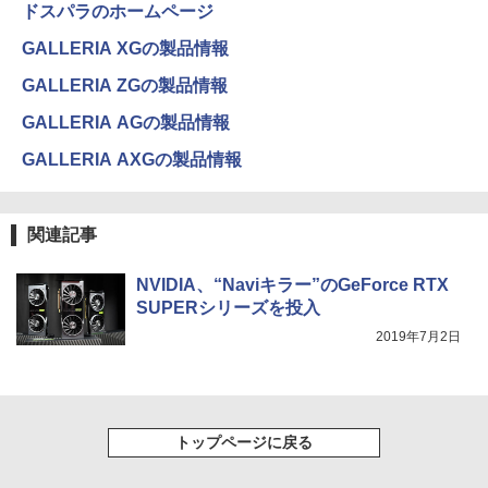
ドスパラのホームページ
￥1,625
GALLERIA XGの製品情報
On My Road (Stadium ver.)
HUNTER×HUNTER モノクロ版 39 (ジャンプ
コミックスDIGITAL)
by Amazon 天然水ラベルレス 2L×9本
GALLERIA ZGの製品情報
￥250
￥572
GALLERIA AGの製品情報
￥1,117
GALLERIA AXGの製品情報
BUGS LIFE
スーパーの裏でヤニ吸うふたり 9巻 (デジタル
版ビッグガンガンコミックス)
コカ・コーラ やかんの麦茶 from 爽健美茶 ラ
関連記事
ベルレス 650mlPET×24本
￥250
￥810
￥2,009
NVIDIA、“Naviキラー”のGeForce RTX
SUPERシリーズを投入
2019年7月2日
トップページに戻る