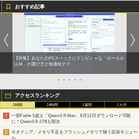
おすすめ記事
【特集】あなたのPCスペックにドンピシャな「ローカル
LLM」の選び方と快適化テク
●
●
●
●
●
アクセスランキング
1時間
24時間
1週間
1カ月
一部Fable 5超え「Qwen3.8-Max」8月12日ダウンロード可能
に！Qwen3.8-27Bも順次
キオクシア、メモリ不足をフラッシュメモリで補う拡張モジュー
ル