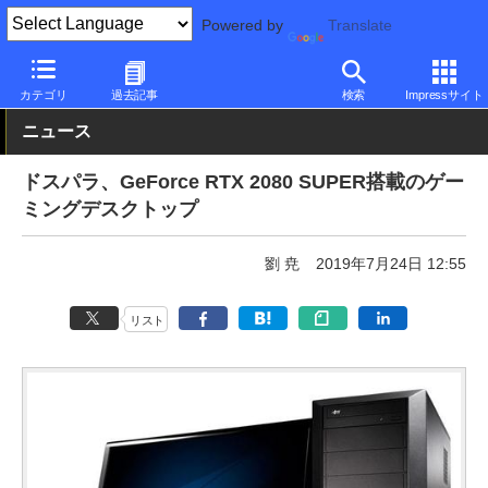
Powered by
Translate
PC Watch
パソコン/タブレット/スマートフォン
ゲーミングパソ
カテゴリ
過去記事
検索
Impressサイト
ニュース
ドスパラ、GeForce RTX 2080 SUPER搭載のゲー
ミングデスクトップ
劉 尭
2019年7月24日 12:55
リスト