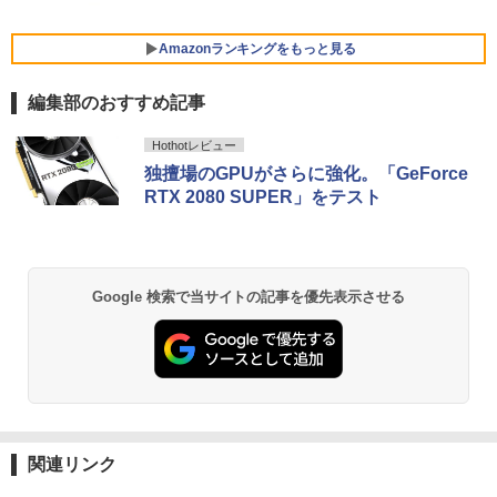
￥29,800
【2K 光沢パネル 超軽量470g】モバイル
5
【展示品・代引不可】 富士通 FUJITSU
モニター 14インチ 2K 2160x1440 3:2 ア
Amazonランキングをもっと見る
5
デスクトップPC FMV Desktop Fシリー
スペクト 100%sRGB 400cd/m? 光沢IPS
MS Office 2024 H&B 搭載｜14型 WEB
ズ F55-K1 23.8型/ Core i5-1235U/ メモ
パネル 色鮮やか 470g 超軽量 Type-C対
5
編集部のおすすめ記事
カメラ 指紋認証 搭載モデル｜中古 ノー
リ 16GB/ SSD 512GB/ Windows 11/ 20
応 miniHDMI モニター サブディスプレイ
トパソコン Windows11 Office 付き｜D
24 Office付き/ 2025年1月モデル
テレワーク EVICIV
BRUCE WAYNE feat. Flo Milli, ATL Jacob
【Amazon.co.jp限定】 い・ろ・は・す 2L P
薬屋のひとりごと 17巻 (デジタル版ビッグガ
ell Latitude 5400｜Core i5 第8世代 以
Hothotレビュー
[Explicit]
ET ラベルレス ×8本
ンガンコミックス)
降 1.60GHz 4コア 8スレッド メモリ 8G
￥149,800
￥12,999
独擅場のGPUがさらに強化。「GeForce
B SSD 256GB｜中古パソコン 中古ノー
RTX 2080 SUPER」をテスト
トパソコン 中古PC
￥250
￥1,112
￥770
￥29,800
BRUCE WAYNE feat. Flo Milli, ATL Jacob
by Amazon 天然水 ラベルレス 500ml ×24本
異世界居酒屋「のぶ」(22) (角川コミックス・
Google 検索で当サイトの記事を優先表示させる
[Explicit]
富士山の天然水 バナジウム含有 水 ミネラル
エース)
ウォーター ペットボトル 静岡県産 500ミリリ
ットル (Smart Basic)
￥250
￥832
￥1,380
On My Road (Stadium ver.)
ONE PIECE モノクロ版 115 (ジャンプコミッ
クスDIGITAL)
by Amazon 炭酸水 ラベルレス 500ml ×24本
強炭酸水 ペットボトル 500ミリリットル (Sm
￥250
関連リンク
art Basic)
￥594