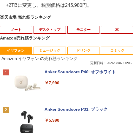
+2TBに変更し、税別価格は245,980円。
楽天市場 売れ筋ランキング
ノート
デスクトップ
モニター
本
Amazon売れ筋ランキング
イヤフォン
ミュージック
ドリンク
コミック
中古ノートパソコン 新生活セット 2026
【訳あり品】中古パソコン | NEC | Mate
【500円クーポン＋ポイント最大31.5%還
【送料無料】感動する地図帖 世界って面
1
1
1
1
Amazon イヤフォン の売れ筋ランキング
Windows11搭載 Office付き 15.6型 大手
MKM34B-1 | Windows11 | デスクトップ
元！】モバイルモニター 15.6 インチ FH
白い!となる100テーマ／イアン・ライト
メーカー 第6〜8世代 Core i3/i5 メモリ8
| 一年保証 | 第7世代 | Core i5 7500 3.4
D 1920×1080 1080P Fast IPS パネル 非
／Infographic．ly／片山美佳子
更新日時：2026/08/07 00:06
GB SSD最大1TB 高速SSD搭載 初期設定
(〜最大3.8)GHz | MEM:8GB | SSD:256G
光沢 1000:1 高コントラスト 超軽量 600
Anker Soundcore P40i オフホワイト
済み テレワーク応援 在宅勤務 学生向け
B | DVD-ROM | 無線LAN:あり | Win11Pr
g スピーカー内蔵 Type-C/HDMI 接続 PS
￥2,420
FU25-repc ノートPC 中古パソコン
o64bit
5/Switch/PC/スマホ対応
￥7,990
￥13,900
￥10,000
￥8,490
誤謬論入門[本/雑誌] 優れた議論の実践ガ
2
イド / T・エドワード・デイマー/著 小西
卓三/監訳 今村真由子/訳
Anker Soundcore P31i ブラック
＼8月限定エントリーでP10倍／【中古】
【マラソンセール期間中ポイント5倍】中
Dell モニター 19インチ P1917S IPSパネ
2
2
2
ノートパソコン windows11 office付き
古デスクトップパソコン 第8世代 Core i5
ル 1280x1024 スクエア HDMI USBハブ
￥3,520
￥5,990
Lenovo レノボ ThinkPad L390 20NSS2
Windows11 高速SSD128GB メモリ8GB
高さ調整 中古ディスプレイ
5A00 Core i5 8世代 メモリー8GB 高速S
Type-C DisplayPort Lenovo ThinkStat
SD256GB 整備済み品 pc win11 os 中古
ion P330 初期設定済 すぐ使える 90日保
￥8,800