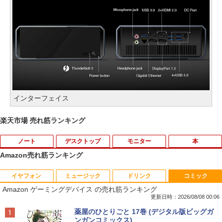
インターフェイス
楽天市場 売れ筋ランキング
ノート
デスクトップ
モニター
本
Amazon売れ筋ランキング
イヤフォン
ミュージック
ドリンク
コミック
数学 大学入試問題解答集 2026 国公立大
1
Amazon ゲーミングデバイス の売れ筋ランキング
編
更新日時：2026/08/08 00:06
￥5,665
Anker Soundcore P40i オフホワイト
BRUCE WAYNE feat. Flo Milli, ATL Jacob
【Amazon.co.jp限定】 い・ろ・は・す 2L P
薬屋のひとりごと 17巻 (デジタル版ビッグガ
[Explicit]
ET ラベルレス ×8本
ンガンコミックス)