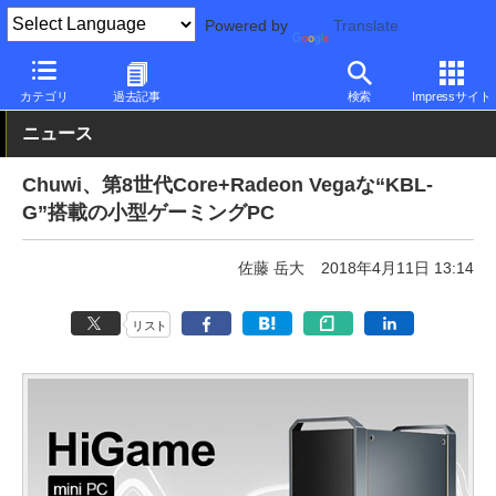
Powered by
Translate
PC Watch
パソコン/タブレット/スマートフォン
ゲーミングパソ
カテゴリ
過去記事
検索
Impressサイト
ニュース
Chuwi、第8世代Core+Radeon Vegaな“KBL-
G”搭載の小型ゲーミングPC
佐藤 岳大
2018年4月11日 13:14
リスト