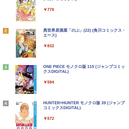
￥7,990
￥250
￥1,112
￥770
町人Aは悪役令嬢をどうしても救いた
2
い〜どぶと空と氷の姫君〜 10【電子書
店共通特典イラスト付】 【電子書籍】[
Anker Soundcore P31i ホワイト
BRUCE WAYNE feat. Flo Milli, ATL Jacob
by Amazon 天然水 ラベルレス 500ml ×24本
異世界居酒屋「のぶ」(22) (角川コミックス・
目黒三吉 ]
[Explicit]
富士山の天然水 バナジウム含有 水 ミネラル
エース)
ウォーター ペットボトル 静岡県産 500ミリリ
￥5,990
￥726
ットル (Smart Basic)
￥250
￥832
￥1,380
辺境の貧乏伯爵に嫁ぐことになったので
3
Anker Soundcore Liberty 5 ミッドナイトブ
On My Road (Stadium ver.)
ONE PIECE モノクロ版 115 (ジャンプコミッ
領地改革に励みます〜the letter from Bo
ラック
クスDIGITAL)
by Amazon 天然水ラベルレス 2L×9本
ule〜 5【電子書店共通特典イラスト
￥250
付】 【電子書籍】[ 深山じお ]
￥14,990
￥594
￥1,117
￥726
【2026年アップグレード版】AOKIMI ワイヤ
On My Road (Stadium ver.)
HUNTER×HUNTER モノクロ版 39 (ジャンプ
レスイヤホン bluetooth イヤホン V12 小型
コミックスDIGITAL)
by Amazon 炭酸水 ラベルレス 500ml ×24本
楽譜 吹奏楽J−POP 好きすぎて滅！〔Gra
4
軽量 ブルートゥースHi-Fi 最大36時間再生 ぶ
強炭酸水 ペットボトル 500ミリリットル (Sm
￥250
de 3〕／M！LK【沖縄・離島以外送料無
るーとゅーす コードレス ENCノイズキャン
art Basic)
￥572
料】
セリング 自動ペアリング Type-C充電 マイク
付き 防水 タッチ式音量調整 スポーツ/通勤/通
￥1,625