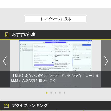
トップページに戻る
おすすめ記事
【特集】あなたのPCスペックにドンピシャな「ローカル
LLM」の選び方と快適化テク
●
●
●
●
●
アクセスランキング