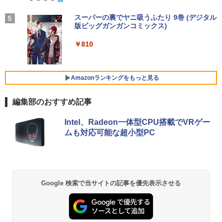
￥5,940
学/WEB会議 6.0(オフホワイト)
BUGS LIFE
スーパーの裏でヤニ吸うふたり 9巻 (デジタル
￥2,599
版ビッグガンガンコミックス)
コカ・コーラ やかんの麦茶 from 爽健美茶 ラ
ベルレス 650mlPET×24本
￥250
ふかふかダンジョン攻略記〜俺の異世界
5
￥810
転生冒険譚〜/ 20 【電子書籍】[ KAKER
Xiaomi シャオミ REDMI Buds 8 Lite ワイヤ
U ]
￥2,009
レスイヤホン Bluetooth 5.4 ノイズキャンセ
リング ANC 36時間再生
￥792
Amazonランキングをもっと見る
￥3,480
編集部のおすすめ記事
Intel、Radeon一体型CPU搭載でVRゲー
ムも対応可能な超小型PC
Google 検索で当サイトの記事を優先表示させる