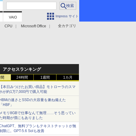
Impress サイト
全カテゴリ
CPU
Microsoft Office
アクセスランキング
時間
24時間
1週間
1カ月
【本日みつけたお買い得品】モトローラのスマ
ホが約1万7,000円で購入可能
HBMの速さとSSDの大容量を兼ね備えた
「HBF」
メモリ8GBで仕事なんて無理……そう思ってい
た時期が僕にもありました
ChatGPT、無料プランもテキストチャットが無
制限に。GPT-5.6 Solも改善