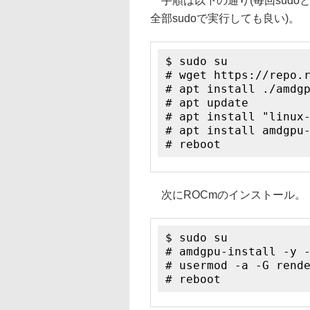
手順は以下の通り(毎回sudo
全部sudoで実行しても良い)。
$ sudo su
# wget https://repo.
# apt install ./amdg
# apt update
# apt install "linux
# apt install amdgpu
# reboot
次にROCmのインストール。
$ sudo su
# amdgpu-install -y 
# usermod -a -G rend
# reboot