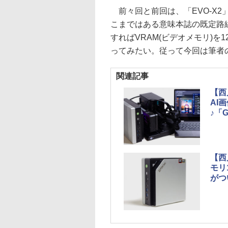
前々回と前回は、「EVO-X2
こまではある意味本誌の既定路線。今回は
すればVRAM(ビデオメモリ)を
ってみたい。従って今回は筆者
関連記事
【西
AI
♪「G
【西
モリ
がつ