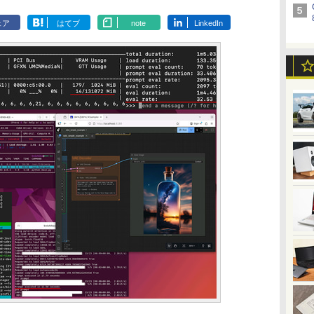
ェア
はてブ
note
LinkedIn