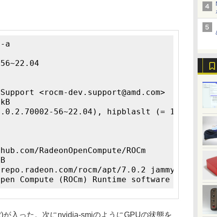
 -a
-56~22.04
 Support <rocm-dev.support@amd.com>
 kB
3.0.2.70002-56~22.04), hipblaslt (= 1.0.0.700
thub.com/RadeonOpenCompute/ROCm
 B
/repo.radeon.com/rocm/apt/7.0.2 jammy/main am
Open Compute (ROCm) Runtime software stack.
)が入った。次にnvidia-smiのようにGPUの状態を