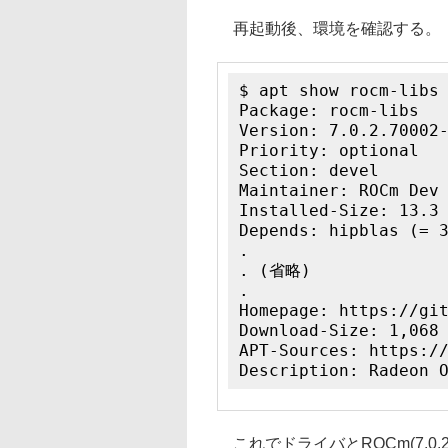
再起動後、環境を確認する。
$ apt show rocm-libs
Package: rocm-libs
Version: 7.0.2.70002
Priority: optional
Section: devel
Maintainer: ROCm Dev
Installed-Size: 13.3
Depends: hipblas (= 
.
. (省略)
.
Homepage: https://gi
Download-Size: 1,068
APT-Sources: https:/
Description: Radeon 
これでドライバとROCm(7.0.2