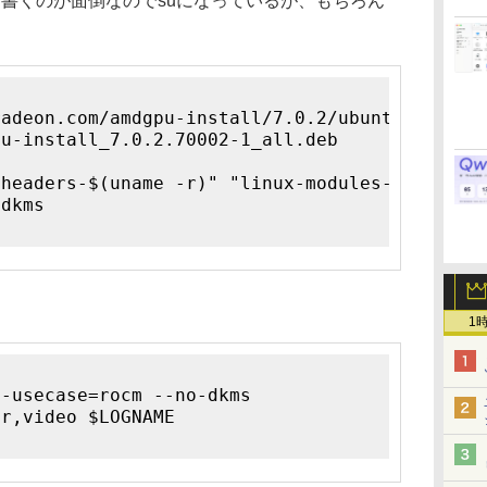
と書くのが面倒なのでsuになっているが、もちろん
radeon.com/amdgpu-install/7.0.2/ubuntu/jammy/
pu-install_7.0.2.70002-1_all.deb
-headers-$(uname -r)" "linux-modules-extra-$(
-dkms
1
--usecase=rocm --no-dkms
er,video $LOGNAME