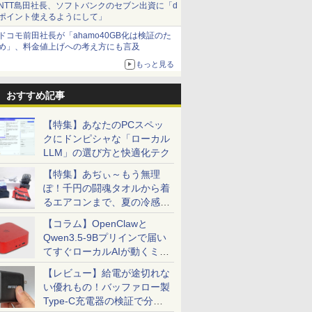
NTT島田社長、ソフトバンクのセブン出資に「d
ポイント使えるようにして」
ドコモ前田社長が「ahamo40GB化は検証のた
め」、料金値上げへの考え方にも言及
もっと見る
おすすめ記事
【特集】あなたのPCスペッ
クにドンピシャな「ローカル
LLM」の選び方と快適化テク
02-56~22.04),
【特集】あぢぃ～もう無理
ぽ！千円の闘魂タオルから着
るエアコンまで、夏の冷感グ
ッズ一挙紹介
【コラム】OpenClawと
Qwen3.5-9Bプリインで届い
d64 Packages
てすぐローカルAIが動くミニ
PC「SER9 Pro」
【レビュー】給電が途切れな
い優れもの！バッファロー製
Type-C充電器の検証で分か