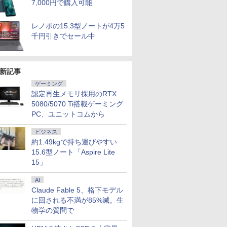
7,000円で購入可能
レノボの15.3型ノートが4万5
千円引きでセール中
新記事
ゲーミング
認定再生メモリ採用のRTX
5080/5070 Ti搭載ゲーミング
PC、ユニットコムから
ビジネス
約1.49kgで持ち運びやすい
15.6型ノート「Aspire Lite
15」
AI
Claude Fable 5、格下モデル
に回される不満が85%減。生
物学の質問で