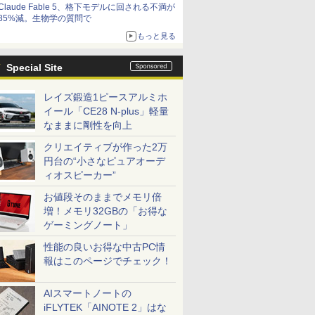
Claude Fable 5、格下モデルに回される不満が
85%減。生物学の質問で
もっと見る
Special Site
レイズ鍛造1ピースアルミホ
イール「CE28 N-plus」軽量
なままに剛性を向上
クリエイティブが作った2万
円台の“小さなピュアオーデ
ィオスピーカー”
お値段そのままでメモリ倍
増！メモリ32GBの「お得な
ゲーミングノート」
性能の良いお得な中古PC情
報はこのページでチェック！
AIスマートノートの
iFLYTEK「AINOTE 2」はな