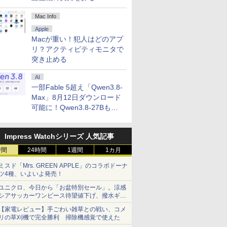
Mac Info
Apple
Macが重い！犯人はどのアプ
リ？アクティビティモニタで
amdgpu-install_7.0.2.70002-1_all.deb
突き止める
AI
uname -r)"
一部Fable 5超え「Qwen3.8-
Max」8月12日ダウンロード
可能に！Qwen3.8-27Bも順
次
Impress Watchシリーズ 人気記事
時間
24時間
1週間
1カ月
ミスド「Mrs. GREEN APPLE」のコラボドーナ
ツ4種、いよいよ発売！
ユニクロ、今日から「お盆特別セール」。涼感
シアサッカーワンピース待望値下げ、撥水ギア
ショーツは1990円に
【家電レビュー】手ごわい雑草との戦い、コメ
リの草刈機で完全勝利 掃除機感覚で使えた