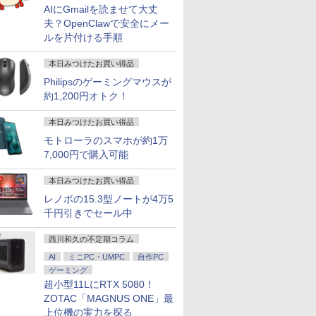
AIにGmailを読ませて大丈
夫？OpenClawで安全にメー
ルを片付ける手順
本日みつけたお買い得品
Philipsのゲーミングマウスが
約1,200円オトク！
本日みつけたお買い得品
モトローラのスマホが約1万
7,000円で購入可能
本日みつけたお買い得品
レノボの15.3型ノートが4万5
千円引きでセール中
西川和久の不定期コラム
AI
ミニPC・UMPC
自作PC
ゲーミング
超小型11LにRTX 5080！
ZOTAC「MAGNUS ONE」最
上位機の実力を探る