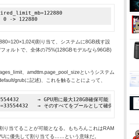
wired_limit_mb=122880
: 0 -> 122880
,880=120×1,024)割り当て、システムに8GB残す設
ォルトで、全体の75%(128GBモデルなら96GB)
es_limit、amdttm.page_pool_sizeというシステム
efault/grubに記述)、これを触ることによって、
t=33554432 → GPU用に最大128GB確保可能
size=33554432 → そのすべてをプールとして確保
へ割り当てることが可能となる。もちろんこれはRAM
GPUに優先して割り当てる……という意味だ。