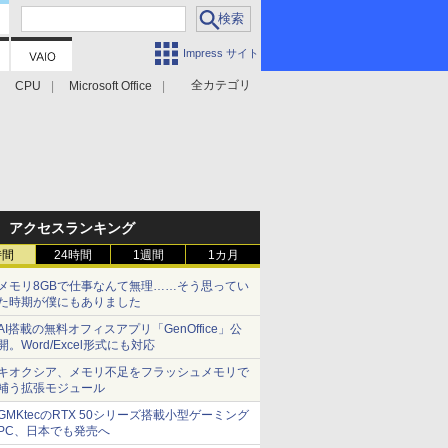
Impress サイト
全カテゴリ
CPU
Microsoft Office
アクセスランキング
時間
24時間
1週間
1カ月
メモリ8GBで仕事なんて無理……そう思ってい
た時期が僕にもありました
AI搭載の無料オフィスアプリ「GenOffice」公
開。Word/Excel形式にも対応
キオクシア、メモリ不足をフラッシュメモリで
補う拡張モジュール
GMKtecのRTX 50シリーズ搭載小型ゲーミング
PC、日本でも発売へ