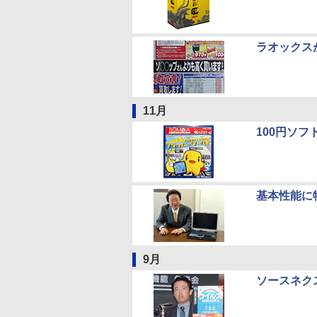
ラオックス
11月
100円ソ
基本性能に特
9月
ソースネク