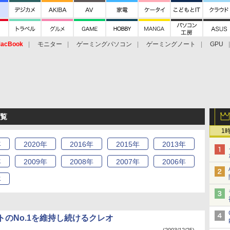
acBook
モニター
ゲーミングパソコン
ゲーミングノート
GPU
一覧
1
年
2020
年
2016
年
2015
年
2013
年
年
2009
年
2008
年
2007
年
2006
年
年
トのNo.1を維持し続けるクレオ