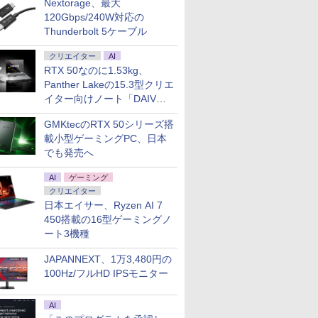
Nextorage、最大
120Gbps/240W対応の
Thunderbolt 5ケーブル
クリエイター
AI
RTX 50なのに1.53kg、
Panther Lakeの15.3型クリエ
イター向けノート「DAIV
Z5」
GMKtecのRTX 50シリーズ搭
載小型ゲーミングPC、日本
でも発売へ
AI
ゲーミング
クリエイター
日本エイサー、Ryzen AI 7
450搭載の16型ゲーミングノ
ート3機種
JAPANNEXT、1万3,480円の
100Hz/フルHD IPSモニター
AI