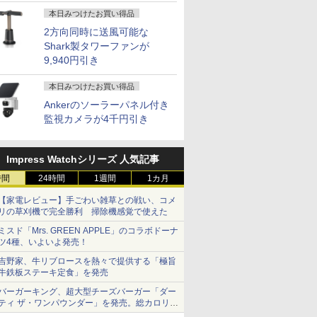
本日みつけたお買い得品
2方向同時に送風可能な
Shark製タワーファンが
9,940円引き
本日みつけたお買い得品
Ankerのソーラーパネル付き
監視カメラが4千円引き
Impress Watchシリーズ 人気記事
時間
24時間
1週間
1カ月
【家電レビュー】手ごわい雑草との戦い、コメ
リの草刈機で完全勝利 掃除機感覚で使えた
ミスド「Mrs. GREEN APPLE」のコラボドーナ
ツ4種、いよいよ発売！
吉野家、牛リブロースを熱々で提供する「極旨
牛鉄板ステーキ定食」を発売
バーガーキング、超大型チーズバーガー「ダー
ティ ザ・ワンパウンダー」を発売。総カロリー
約1656kcal、総重量約527g！