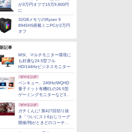
が3万円オフで15万9,800円
に
32GBメモリのRyzen 9
8945HS搭載ミニPCが2万円
オフ
新記事
MSI、マルチモニター環境に
も好適な24.5型フル
HD/144Hzビジネスモニター
ゲーミング
ベンキュー、240Hz/WQHD
量子ドット有機ELの26.5型
ゲーミングモニターなど3機
種
ゲーミング
ガチくんに! 第427回切り抜
き「ついにスト6おじリーグ
開催/翔がときどのコーチ就
任など」