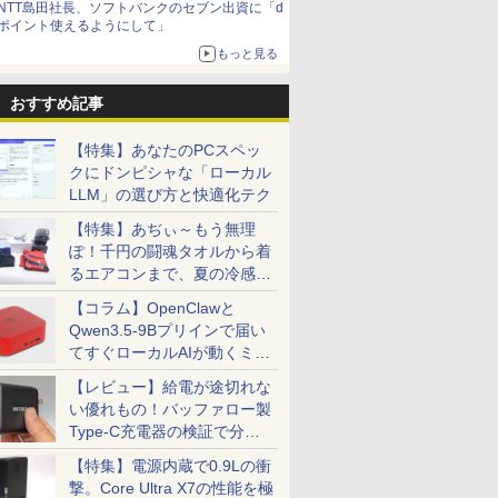
NTT島田社長、ソフトバンクのセブン出資に「d
ポイント使えるようにして」
もっと見る
おすすめ記事
【特集】あなたのPCスペッ
クにドンピシャな「ローカル
LLM」の選び方と快適化テク
【特集】あぢぃ～もう無理
ぽ！千円の闘魂タオルから着
るエアコンまで、夏の冷感グ
ッズ一挙紹介
【コラム】OpenClawと
Qwen3.5-9Bプリインで届い
てすぐローカルAIが動くミニ
PC「SER9 Pro」
【レビュー】給電が途切れな
い優れもの！バッファロー製
Type-C充電器の検証で分か
ったこと
【特集】電源内蔵で0.9Lの衝
撃。Core Ultra X7の性能を極