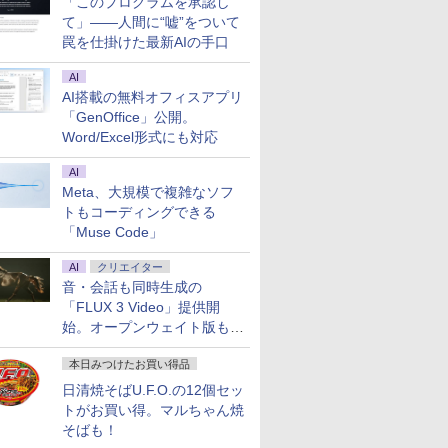
「このプログラムを承認し
て」――人間に“嘘”をついて
罠を仕掛けた最新AIの手口
AI
AI搭載の無料オフィスアプリ
「GenOffice」公開。
Word/Excel形式にも対応
AI
Meta、大規模で複雑なソフ
トもコーディングできる
「Muse Code」
AI
クリエイター
音・会話も同時生成の
「FLUX 3 Video」提供開
始。オープンウェイト版も計
画
本日みつけたお買い得品
日清焼そばU.F.O.の12個セッ
トがお買い得。マルちゃん焼
そばも！