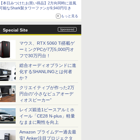
【本日みつけたお買い得品】2方向同時に送風
可能なShark製タワーファンが9,940円引き
もっと見る
Special Site
マウス、RTX 5060 Ti搭載ゲ
ーミングPCが7万5,000円オ
フで30万円台！
総合オーディオブランドに進
化するSHANLINGとは何者
か？
クリエイティブが作った2万
円台の“小さなピュアオーデ
ィオスピーカー”
レイズ鍛造1ピースアルミホ
イール「CE28 N-plus」軽量
なままに剛性を向上
Amazon プライムデー過去最
安! Anker注目プロジェクタ