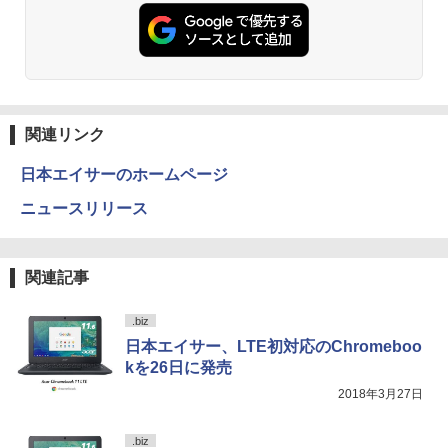
GB HDD 500GB DVDドライブ搭載 リフ
z/1ms)(ブラック) 24E1N1300A/11
￥1,034
ET ラベルレス ×8本
￥5,990
レッシュPC デスクトップ キーボード＆
￥250
￥594
マウスセット 中古 安心保証 初期設定不
￥19,620
￥1,112
要 液晶モニター ディスプレイ
[9月上旬より発送予定][新品]ちいかわ な
3
￥16,800
んか小さくてかわいいやつ (1-8巻 最新
Anker Soundcore Liberty 5 ミッドナイトブ
On My Road (Stadium ver.)
異世界居酒屋「のぶ」(22) (角川コミックス・
刊) 全巻セット [入荷予約]
フィリップス（ディスプレイ） 221S9A/
3
ラック
エース)
by Amazon 天然水ラベルレス 2L×9本
11 [21.5型液晶ディスプレイ/1920×1080/
関連リンク
￥250
HDMI、D-Sub/スピーカー：あり/5年間
￥9,900
￥14,990
￥832
￥1,117
【中古】NEC◆デスクトップパソコン L
フル保証]
3
日本エイサーのホームページ
AVIE Desk All-in-one DA370/FAW [ファ
インホワイト]//【パソコン】
￥9,880
ニュースリリース
地球の歩き方 スター・ウォーズ [ 地球
4
【2026年アップグレード版】AOKIMI ワイヤ
見知らぬ糸
HUNTER×HUNTER モノクロ版 39 (ジャンプ
￥17,160
の歩き方編集室 ]
レスイヤホン bluetooth イヤホン V12 小型
コミックスDIGITAL)
【Amazon.co.jp限定】 伊藤園 磨かれて、澄
軽量 ブルートゥースHi-Fi 最大36時間再生 ぶ
みきった日本の水 2L 8本 ラベルレス [ ケース
￥250
【IPSパネル/フレームレス】 液晶モニタ
￥2,750
4
関連記事
るーとゅーす コードレス ENCノイズキャン
] [ 水 ] [ ペットボトル ] [ 箱買い ] [ ストック
￥572
ー 27インチ PS5 対応 フルHD スピーカ
セリング 自動ペアリング Type-C充電 マイク
] [ 水分補給 ]
【Windows11】 【超小型】 DELL Opti
ー 内蔵 VESA 対応 リフレッシュレート 1
4
付き 防水 タッチ式音量調整 スポーツ/通勤/通
Plex 3060 Micro マイクロ MFF 第8世代
00Hz HDMI RGB JAPANNEXT JN-IPS27
.biz
学/WEB会議(ホワイト)
￥998
Core i5 8400T/1.70GHz 8GB SSD256G
1FHD 27型 JNIPS271FHD ジャパンネク
日本エイサー、LTE初対応のChromeboo
B M.2 NVMe Windows11 64bit WPSOff
スト モニター ディスプレイ 液晶 液晶デ
On My Road (Stadium ver.)
スーパーの裏でヤニ吸うふたり 9巻 (デジタル
VI/NYL #030 Kis-My-Ft2 [ VI/NYL編集部
5
kを26日に発売
￥1,964
ice 無線LAN 中古パソコン デスクトップ
ィスプレイ PS3 PS4 Switch
版ビッグガンガンコミックス)
]
パソコン PC 【中古】
by Amazon 炭酸水 ラベルレス 500ml ×24本
￥250
2018年3月27日
￥19,800
強炭酸水 ペットボトル 500ミリリットル (Sm
￥810
￥2,200
Xiaomi シャオミ REDMI Buds 8 Lite ワイヤ
￥22,500
art Basic)
.biz
レスイヤホン Bluetooth 5.4 ノイズキャンセ