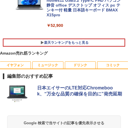
ndows11 USB3.2 Type-C FHD パソコン
静音 office デスクトップ オフィス pc テ
ンキー付 軽量 日本語キーボード BMAX
X15pro
￥52,900
楽天ランキングをもっと見る
Amazon売れ筋ランキング
イヤフォン
ミュージック
ドリンク
コミック
中古パソコン 一体型 富士通 ESPRIMO F
【エントリーで最大全額ポイント還元｜
おいしい！イラストレッスン クレパス
1
1
1
H52/S FMVF52SW Windows10 Celeron
8/11まで】 PHILIPS｜フィリップス USB
で描きました [ momo ]
編集部のおすすめ記事
1005M 1.90GHz メモリ4GB 1TB 21.5イ
-C接続 PCモニター ブラック 24E1N130
ンチ Office付き DVD Webカメラ 無線L
0A/11 [23.8型 /フルHD(1920×1080) /ワ
￥1,518
Anker Soundcore P40i オフホワイト
BRUCE WAYNE feat. Flo Milli, ATL Jacob
by Amazon 天然水 ラベルレス 500ml ×24本
薬屋のひとりごと 17巻 (デジタル版ビッグガ
AN 3ヶ月保証 wd2685 中古
イド /100Hz]
日本エイサーのLTE対応Chromeboo
[Explicit]
富士山の天然水 バナジウム含有 水 ミネラル
ンガンコミックス)
k、“万全な品質の確保を目的に”発売延期
ウォーター ペットボトル 静岡県産 500ミリリ
￥7,990
￥15,800
￥19,620
ットル (Smart Basic)
￥250
￥770
80代になるとたいていボケるか死ぬ。70
2
￥1,380
代は神様から与えられた特別な時間 （幻
冬舎新書） [ 林真理子 ]
【★最大100%ポイント】おまかせ 中古
Philips｜フィリップス 液晶ディスプレ
2
2
Anker Soundcore P31i ブラック
BRUCE WAYNE feat. Flo Milli, ATL Jacob
ONE PIECE モノクロ版 115 (ジャンプコミッ
Google 検索で当サイトの記事を優先表示させる
パソコン Windows XP Core i5 メモリ 4
イ(23.8型/IPS/FullHD 1920×1080/100H
[Explicit]
クスDIGITAL)
【Amazon.co.jp限定】 い・ろ・は・す 2L P