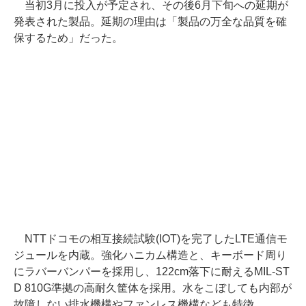
当初3月に投入が予定され、その後6月下旬への延期が
発表された製品。延期の理由は「製品の万全な品質を確
保するため」だった。
NTTドコモの相互接続試験(IOT)を完了したLTE通信モ
ジュールを内蔵。強化ハニカム構造と、キーボード周り
にラバーバンパーを採用し、122cm落下に耐えるMIL-ST
D 810G準拠の高耐久筐体を採用。水をこぼしても内部が
故障しない排水機構やファンレス機構なども特徴。