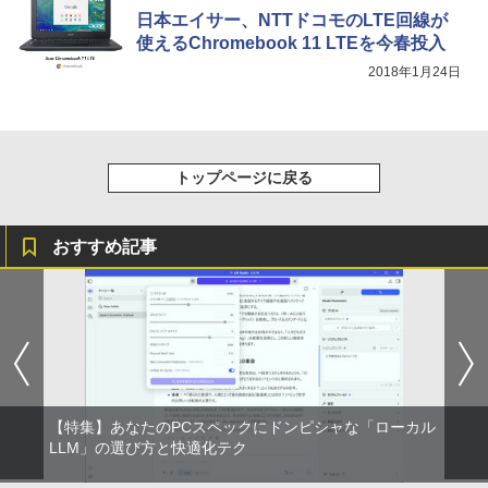
リング ANC 36時間再生
￥1,625
日本エイサー、NTTドコモのLTE回線が
ゲーミングモニター 24.5インチ 200Hz /
5
使えるChromebook 11 LTEを今春投入
￥3,480
中古パソコン 一体型 富士通 ESPRIMO
165Hz / 144Hz モニター 1ms pcモニタ
5
2018年1月24日
WF1/B1 FMVWB1F1B Windows11 Cele
ー 1920*1080 FHD HDR パソコン モニタ
ron 3865U 1.8GHz メモリ8GB 2TB 23.8
ー 非光沢 IPS VESA Freesync スピーカ
インチ Office付き DVD Webカメラ 無線
ー内蔵 cocopar HG-245HCW [1+1年保
LAN Bluetooth 3ヶ月保証 wd2670 中古
証]
￥22,800
￥22,999
トップページに戻る
おすすめ記事
【特集】あなたのPCスペックにドンピシャな「ローカル
LLM」の選び方と快適化テク