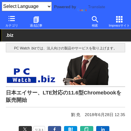
Powered by
Translate
PC Watch
パソコン/タブレット/スマートフォン
モバイルノート
カテゴリ
過去記事
検索
Impressサイト
.biz
PC Watch .bizでは、法人向けの製品やサービスを取り上げます。
日本エイサー、LTE対応の11.6型Chromebookを
販売開始
劉 尭
2018年6月28日 12:35
リスト