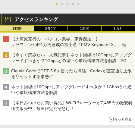
●
●
●
●
●
アクセスランキング
1時間
24時間
1週間
1カ月
【大河原克行の「パソコン業界、東奔西走」】
クラファン7,491万円達成の富士通「FMV Keyboard X」、極限
の静音化を追求
【今すぐ読みたい！人気記事】ネット回線は10Gbpsにアップグ
レードすべきか？1Gbpsとの違いや環境構築方法を解説 - PC
Watch
Claude CodeでGPT-5.6を使ったら凍結！Codexが宣言通り上限
をリセットする事態に
ネット回線は10Gbpsにアップグレードすべきか？1Gbpsとの違
いや環境構築方法を解説
【本日みつけたお買い得品】Wi-Fi 7ルーターが7,485円の激安特
価で販売中。数量限定だぞ急げ！
もっと見る