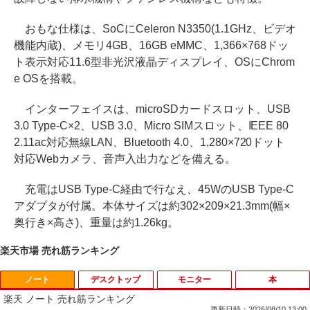
おもな仕様は、SoCにCeleron N3350(1.1GHz、ビデオ
機能内蔵)、メモリ4GB、16GB eMMC、1,366×768ドッ
ト表示対応11.6型非光沢液晶ディスプレイ、OSにChrom
e OSを搭載。
インターフェイスは、microSDカードスロット、USB
3.0 Type-C×2、USB 3.0、Micro SIMスロット、IEEE 80
2.11ac対応無線LAN、Bluetooth 4.0、1,280×720ドット
対応Webカメラ、音声入出力などを備える。
充電はUSB Type-C経由で行なえ、45WのUSB Type-C
アダプタが付属。本体サイズは約302×209×21.3mm(幅×
奥行き×高さ)、重量は約1.26kg。
楽天市場 売れ筋ランキング
ノート
デスクトップ
モニター
本
楽天 ノート 売れ筋ランキング
更新日時：2026/08/10 13:00