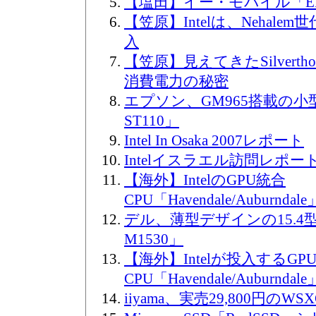
【塩田】イー・モバイル「E
【笠原】Intelは、Nehale
入
【笠原】見えてきたSilvert
消費電力の秘密
エプソン、GM965搭載の小型PC
ST110」
Intel In Osaka 2007レポート
Intelイスラエル訪問レポー
【海外】IntelのGPU統合
CPU「Havendale/Auburnd
デル、薄型デザインの15.4
M1530」
【海外】Intelが投入するGP
CPU「Havendale/Auburndale
iiyama、実売29,800円のW