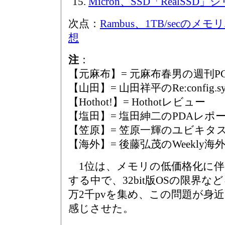
Micron、SSD「RealSS
次点：
Rambus、1TB/secの
想
注
：
【元麻布】= 元麻布春男の週刊
【山田】= 山田祥平のRe:config.sy
【Hothot!】= Hothotレビュー
【塩田】= 塩田紳二のPDAレポ
【笠原】= 笠原一輝のユビキタ
【海外】= 後藤弘茂のWeekly
1位は、メモリの低価格化に伴
する中で、32bit版OSの限界な
万2千pvを集め、この問題が身
感じさせた。