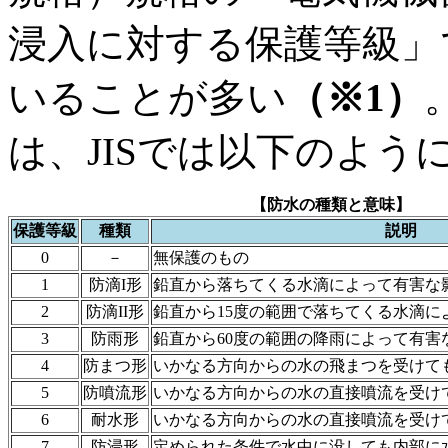
浸入に対する保護等級」
いることが多い
（※1）
は、JISでは以下のよう
【防水の種類と意味】
保護等級
種類
説明
0
－
無保護のもの
1
防滴I形
鉛直から落ちてくる水滴によって有害な
2
防滴II形
鉛直から15度の範囲で落ちてくる水滴に
3
防雨形
鉛直から60度の範囲の降雨によって有害
4
防まつ形
いかなる方向からの水の飛まつを受けて
5
防噴流形
いかなる方向からの水の直接噴流を受け
6
耐水形
いかなる方向からの水の直接噴流を受け
7
防浸形
定められた条件で水中に没しても内部に