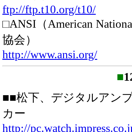
ftp://ftp.t10.org/t10/
□ANSI（American Nationa
協会）
http://www.ansi.org/
■
1
■■松下、デジタルアン
カー
http://pc.watch.impress.co.