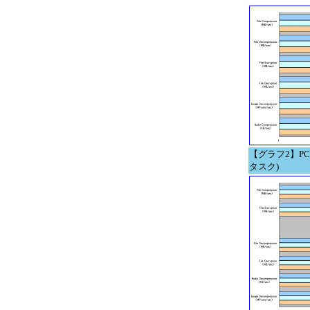
【グラフ2】PCMar
タスク)