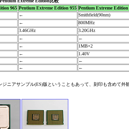
ntium Extreme Edition比較
tion 965
Pentium Extreme Edition 955
Pentium Extreme Edition
←
Smithfield(90nm)
←
800MHz
3.46GHz
3.20GHz
←
←
←
1MB×2
←
1.40V
←
←
←
←
ンジニアサンプル(ES)版ということもあって、刻印も含めて外