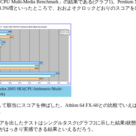
と「CPU Multi-Media Benchmark」の結果である(グラフ1)。Penti
6～8.3%増といったところで、おおよそクロックどおりのスコア
 2005 SR3(CPU Arithmetic/Multi-
rk)
5に対して順当にスコアを伸ばした。Athlon 64 FX-60との比較でいえば、Pe
。
1割以上低いスコアを出したテストはシングルタスク(グラフ2に示した結果)
プの効果がはっきり実感できる結果といえるだろう。