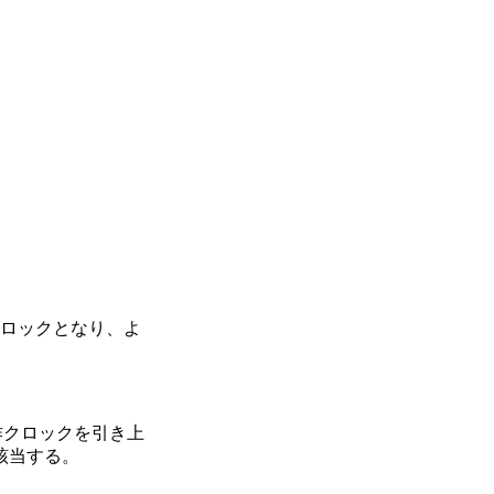
動作クロックとなり、よ
から動作クロックを引き上
」に該当する。