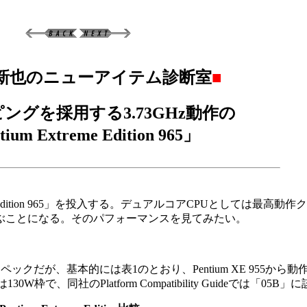
新也のニューアイテム診断室
■
ングを採用する3.73GHz動作の
ium Extreme Edition 965」
treme Edition 965」を投入する。デュアルコアCPUとしては最高
.73GHzに並ぶことになる。そのパフォーマンスを見てみたい。
XE) 965のスペックだが、基本的には表1のとおり、Pentium XE 955
W枠で、同社のPlatform Compatibility Guideでは「05B