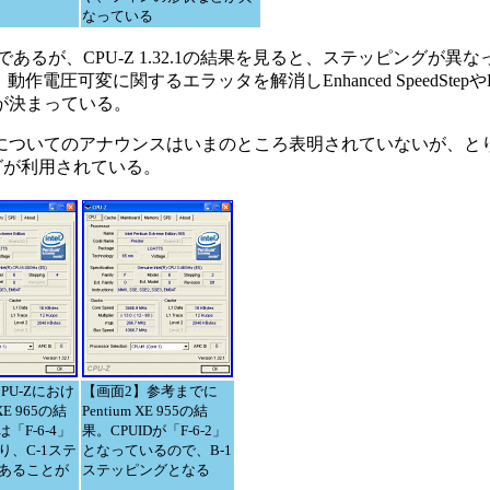
なっている
であるが、CPU-Z 1.32.1の結果を見ると、ステッピングが異
は、動作電圧可変に関するエラッタを解消しEnhanced SpeedStepやEn
入が決まっている。
への移行についてのアナウンスはいまのところ表明されていないが、
ピングが利用されている。
PU-Zにおけ
【画面2】参考までに
 XE 965の結
Pentium XE 955の結
は「F-6-4」
果。CPUIDが「F-6-2」
り、C-1ステ
となっているので、B-1
あることが
ステッピングとなる