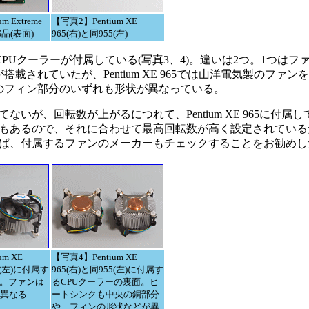
m Extreme
【写真2】Pentium XE
ES品(表面)
965(右)と同955(左)
CPUクーラーが付属している(写真3、4)。違いは2つ。1つはファンで
が搭載されていたが、Pentium XE 965では山洋電気製のファ
のフィン部分のいずれも形状が異なっている。
、回転数が上がるにつれて、Pentium XE 965に付属し
もあるので、それに合わせて最高回転数が高く設定されている
ば、付属するファンのメーカーもチェックすることをお勧めし
m XE
【写真4】Pentium XE
5(左)に付属す
965(右)と同955(左)に付属す
ー。ファンは
るCPUクーラーの裏面。ヒ
異なる
ートシンクも中央の銅部分
や、フィンの形状などが異