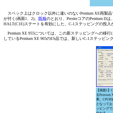
スペック上はクロック以外に違いのないPentium XE両製品
が付く(画面1、2)。
既報
のとおり、PreslerコアのPentium D
HALT(C1E)ステートを有効にした、C-1ステッピングの投
Pentium XE 955については、この新ステッピング
しているPentium XE 965のES品では、新しいC-1ステッ
【画面1】C
るPentium
果。CPUID
となってお
ッピングで
分かる