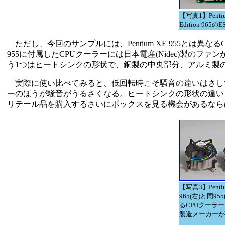
【写真1】Pentiu
Edition 965の
ただし、今回のサンプルには、Pentium XE 955とは異なる
955に付属したCPUクーラーには日本電産(Nidec)製のファン
う1つはヒートシンクの形状で、銅製の中央部分、アルミ製
実際に使い比べてみると、低回転時こそ騒音の違いはさしてないが
ーのほうが騒音がうるさくなる。ヒートシンクの形状の違い
リテール品を購入するさいにボックスを見る機会があるなら
【写真3】Pentiu
965(右)と同95
るCPUクーラ
製造メーカーが