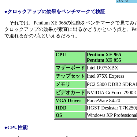
●クロックアップの効果をベンチマークで検証
それでは、Pentium XE 965の性能をベンチマークで見てみ
クロックアップの効果が素直に出るかどうかという点と、Pentium
で迫れるかの2点といえるだろう。
CPU
Pentium XE 965
Pentium XE 955
マザーボード
Intel D975XBX
チップセット
Intel 975X Express
メモリ
PC2-5300 DDR2 SDRA
ビデオカード
NVIDIA GeForce 7900 
VGA Driver
ForceWare 84.20
HDD
HGST Deskstar T7K25
OS
Windows XP Professional
●CPU性能