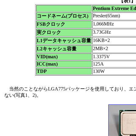
【表1】Pe
Pentium Extreme Edi
Presler(65nm)
コードネーム(プロセス)
1,066MHz
FSBクロック
3.73GHz
実クロック
16KB×2
L1データキャッシュ容量
2MB×2
L2キャッシュ容量
VID(max)
1.3375V
ICC(max)
125A
TDP
130W
当然のことながらLGA775パッケージを使用しており、エ
ない(写真1、2)。