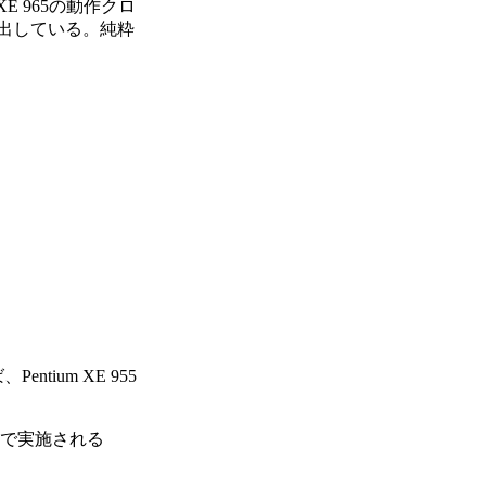
um XE 965の動作クロ
を出している。純粋
ntium XE 955
状態で実施される