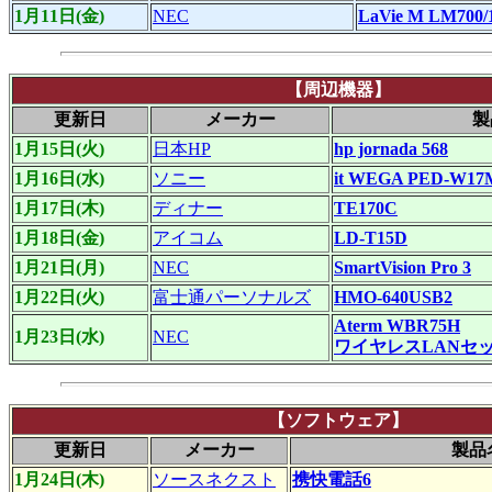
1月11日(金)
NEC
LaVie M LM700/
【周辺機器】
更新日
メーカー
製
1月15日(火)
日本HP
hp jornada 568
1月16日(水)
ソニー
it WEGA PED-W17
1月17日(木)
ディナー
TE170C
1月18日(金)
アイコム
LD-T15D
1月21日(月)
NEC
SmartVision Pro 3
1月22日(火)
富士通パーソナルズ
HMO-640USB2
Aterm WBR75H
1月23日(水)
NEC
ワイヤレスLANセッ
【ソフトウェア】
更新日
メーカー
製品
1月24日(木)
ソースネクスト
携快電話6