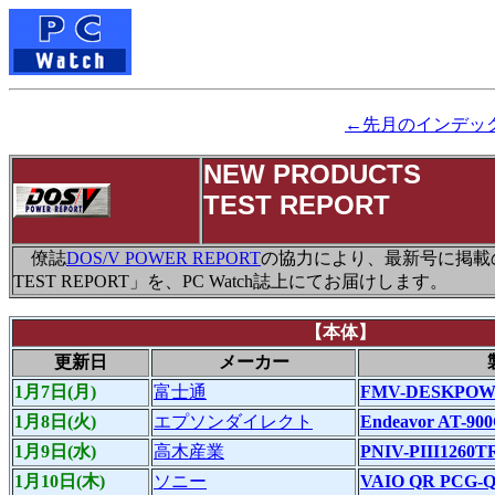
←先月のインデッ
NEW PRODUCTS
TEST REPORT
僚誌
DOS/V POWER REPORT
の協力により、最新号に掲載の「
TEST REPORT」を、PC Watch誌上にてお届けします。
【本体】
更新日
メーカー
1月7日(月)
富士通
FMV-DESKPOWE
1月8日(火)
エプソンダイレクト
Endeavor AT-90
1月9日(水)
高木産業
PNIV-PIII1260T
1月10日(木)
ソニー
VAIO QR PCG-Q