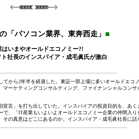
の「パソコン業界、東奔西走」
■
業はいまやオールドエコノミー?!
フト社長のインスパイア・成毛眞氏が激白
てから2年半を経過した。東証一部上場に多いオールドエコ
グ、マーケティングコンサルティング、ファイナンシャルコンサ
別宣言」を打ち出していた。インスパイアの投資目的を、あく
ーで、「IT産業もいよいよオールドエコノミー企業の仲間入り
て、その真意はどこにあるのか。インスパイア・成毛眞社長に話