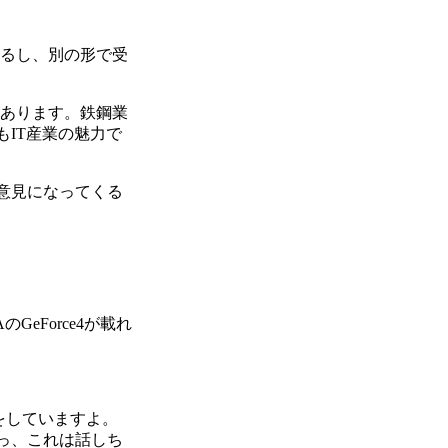
あるし、別の形で受
があります。鉄鋼業
IT産業の魅力で
意見になってくる
eForce4が載れ
をしていますよ。
っ、これは話しち