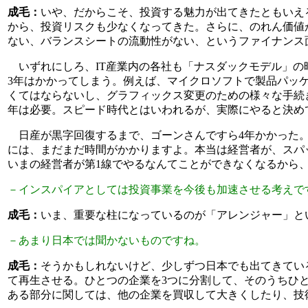
成毛：
いや、だからこそ、投資する魅力が出てきたともいえ
から、投資リスクも少なくなってきた。さらに、のれん価値
ない、バランスシートの流動性がない、というファイナンス
いずれにしろ、IT産業内の各社も「ナスダックモデル」の
3年はかかってしまう。例えば、マイクロソフトで製品パッ
くてはならないし、グラフィックス変更のための様々な手続
年は必要。スピード時代とはいわれるが、実際にやると決め
日産が黒字回復するまで、ゴーンさんですら4年かかった。
には、まだまだ時間がかかりますよ。本当は経営者が、スパッ
いまの経営者が第1線でやるなんてことができなくなるから、
－インスパイアとしては投資事業を今後も加速させる考えで
成毛：
いま、重要な柱になっているのが「アレンジャー」と
－あまり日本では聞かないものですね。
成毛：
そうかもしれないけど、少しずつ日本でも出てきてい
て再生させる。ひとつの企業を3つに分割して、そのうちひ
ある部分に関しては、他の企業を買収して大きくしたり、技