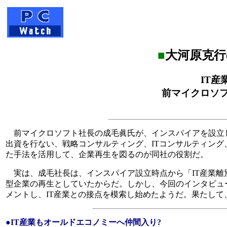
■
大河原克行
IT産
前マイクロソ
前マイクロソフト社長の成毛眞氏が、インスパイアを設立し
出資を行ない、戦略コンサルティング、ITコンサルティン
た手法を活用して、企業再生を図るのが同社の役割だ。
実は、成毛社長は、インスパイア設立時点から「IT産業離
型企業の再生としていたからだ。しかし、今回のインタビュ
メントし、IT産業との接点を模索し始めたようだ。果たし
●IT産業もオールドエコノミーへ仲間入り?