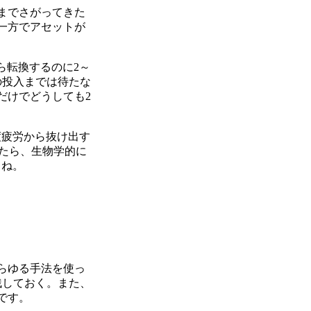
までさがってきた
一方でアセットが
ら転換するのに2～
の投入までは待たな
だけでどうしても2
度疲労から抜け出す
したら、生物学的に
うね。
らゆる手法を使っ
残しておく。また、
です。