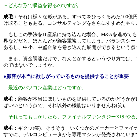
－どんな形で収益を得るのですが。
成毛：
それは様々な形がある。すべてをひっくるめた100
け取ることもある。コンサルティングをさらにすすめたやり
もしこの手法をIT産業に持ち込んだ場合、M&Aを進めて
界などだと、ほとんどが顧客重複してしまう。バランスシー
あるし、中小、中堅企業を巻き込んだ展開ができるという点
まぁ、資金調達だけで、なんとかするというやり方では、
のではないでしょうか。
●顧客が本当に欲しがっているものを提供することが重要
－最近のパソコン産業はどうですか。
成毛：
顧客が本当にほしいものを提供しているのかどうかが疑問
ばいいという点で、それ以外の機能はいりませんね(笑)。
－それってもしかしたら、ファイナルファンタジーXIをやる
成毛：
ギクッ(笑)。そうそう、いくつかのメーカーとファイ
すでに、デルコンピュータから専用マシンが発売されていま