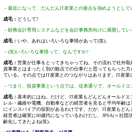
－最近になって、だんだんIT産業との接点を強めようとして
成毛：
どうして?
－財務会計専用システムなどを会計事務所向けに展開してい
成毛：
いや、あれはいろいろな事情があって(笑)。
－(笑)いろいろな事情って、なんですか?
成毛：
営業が仕事をとってきちゃってね。その流れで社外取
資事業とはまったく別の観点での仕事だと思ってもらった方
ている。その点ではIT産業とのつながりはあります。IT産業
－つまり、投資事業という点では、従来通りで、オールドエ
成毛：
基本的にはね。だけど、IT産業もどんどんオールド
レル・繊維や電機、自動車などの経営者を見ると平均年齢は7
にインスパイアの役割があるわけです。だが、IT産業もどんどん
経営者は確実に60歳代になっているわけだし、JPSA(＝社
齢化してきたよね(笑)。