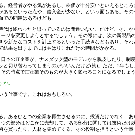
る。経営者がやる気があるし、株価が十分安いといえるところ
があるといった点や、借入金が少ない、という面もある。その
面での問題はあるけども。
時代は終わったと思っているのは間違いない。だけど、そこか
ケージを変更しようとするでしょう。その際には、次の新製品
きや新たなコストを計上するといった手続きなどもあり、それ
て結果を出すまでにはやはりこれだけの時間がかかる。
日本のIT企業が、ナスダック型のモデルから脱皮したり、制
と切り替わってしまうのがいいんだけど(笑)。ただ、5年も
その時点でIT産業そのものが大きく変わることになるでしょ
すか。
いう仕事です。これはおもしろい。
る。あるひとつの企業を再生させるのに、投資だけでなく、あ
とつの部分はどこかに売却して、ある部分に関しては技術だけ
術を買ったり、人材を集めてくる。その役割を担うという仕事