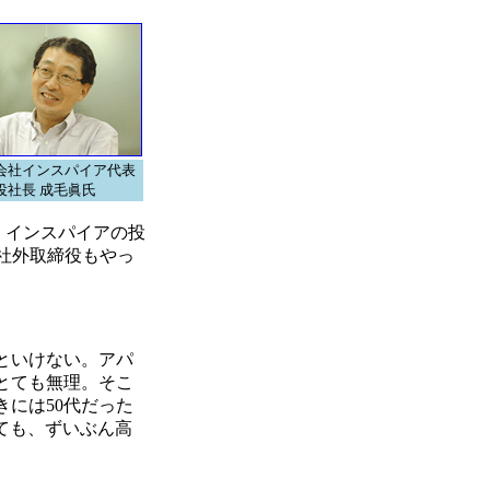
会社インスパイア代表
役社長 成毛眞氏
、インスパイアの投
社外取締役もやっ
といけない。アパ
とても無理。そこ
きには50代だった
見ても、ずいぶん高