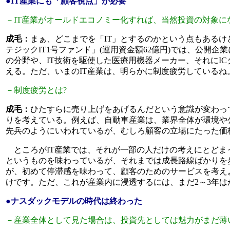
●IT産業にも「顧客視点」が必要
－IT産業がオールドエコノミー化すれば、当然投資の対象に
成毛：
まぁ、どこまでを「IT」とするのかという点もあるけ
テジックIT1号ファンド」(運用資金額62億円)では、公開
の分野や、IT技術を駆使した医療用機器メーカー、それにI
える。ただ、いまのIT産業は、明らかに制度疲労している
－制度疲労とは?
成毛：
ひたすらに売り上げをあげるんだという意識が変わっ
りを考えている。例えば、自動車産業は、業界全体が環境や
先兵のようにいわれているが、むしろ顧客の立場にたった価
ところがIT産業では、それが一部の人だけの考えにとどまっ
というものを味わっているが、それまでは成長路線ばかりを
が、初めて停滞感を味わって、顧客のためのサービスを考え
けです。ただ、これが産業内に浸透するには、まだ2～3年は
●ナスダックモデルの時代は終わった
－産業全体として見た場合は、投資先としては魅力がまだ薄