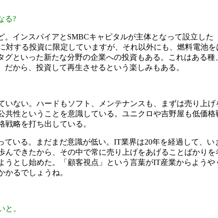
なる?
ど。インスパイアとSMBCキャピタルが主体となって設立した
企業に対する投資に限定していますが、それ以外にも、燃料電池
Cタグといった新たな分野の企業への投資もある。これはある種、
ね。だから、投資して再生させるという楽しみもある。
ていない。ハードもソフト、メンテナンスも、まずは売り上げ
公共性ということを意識している。ユニクロや吉野屋も低価格
格戦略を打ち出している。
ている。まだまだ意識が低い。IT業界は20年を経過して、い
歩んできたから、その中で常に売り上げをあげることばかりを
ようとし始めた。「顧客視点」という言葉がIT産業からようや
かかるでしょうね。
いと。