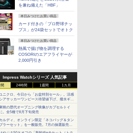
を兼ね備えた「HBF」
本日みつけたお買い得品
カード付きの「プロ野球チッ
プス」が24袋セットでオトク
本日みつけたお買い得品
熱風で揚げ物を調理する
COSORIのエアフライヤーが
2,000円引き
Impress Watchシリーズ 人気記事
時間
24時間
1週間
1カ月
ユニクロ、今日から「お盆特別セール」。涼感
シアサッカーワンピース待望値下げ、撥水ギア
ショーツは1990円に
東映の歴代オープニング映像がカプセルトイ
に。全5種で8月下旬発売
カルディ、オンライン限定「ネコバッグ＆タン
ブラーセット」を一般販売。7月の抽選販売の
当選無効分
はやぶさ50％オフの「新幹線eチケット（トク