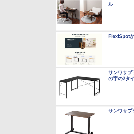
ル
FlexiS
サンワサプ
の字の2タ
サンワサプ