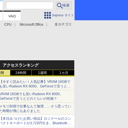
Impress サイト
全カテゴリ
CPU
Microsoft Office
アクセスランキング
時間
24時間
1週間
1カ月
【今すぐ読みたい！人気記事】VRAM 16GBで
も安いRadeon RX 9000、GeForceで言うとど
のぐらいの性能？ - PC Watch
VRAM 16GBでも安いRadeon RX 9000、
GeForceで言うとどのぐらいの性能？
メモリ8GBで仕事なんて無理……そう思ってい
た時期が僕にもありました
【本日みつけたお買い得品】ロジクールのコン
パクトキーボードが3,720円引き。Bluetoothで3
台接続対応