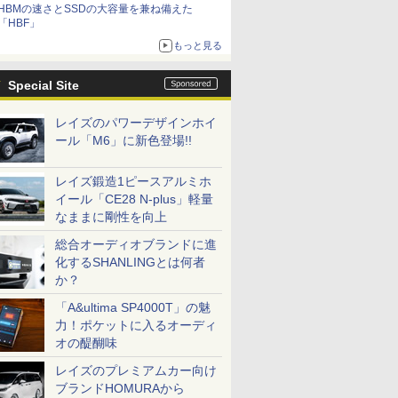
HBMの速さとSSDの大容量を兼ね備えた
「HBF」
もっと見る
Special Site
レイズのパワーデザインホイ
ール「M6」に新色登場!!
レイズ鍛造1ピースアルミホ
イール「CE28 N-plus」軽量
なままに剛性を向上
総合オーディオブランドに進
化するSHANLINGとは何者
か？
「A&ultima SP4000T」の魅
力！ポケットに入るオーディ
オの醍醐味
レイズのプレミアムカー向け
ブランドHOMURAから