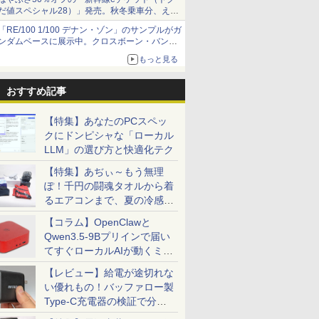
だ値スペシャル28）」発売。秋冬乗車分、えき
ねっと限定
「RE/100 1/100 デナン・ゾン」のサンプルがガ
ンダムベースに展示中。クロスボーン・バンガ
ードの制式量産機が間もなく発送【ガンダムベ
もっと見る
ース撮り下ろし】
おすすめ記事
【特集】あなたのPCスペッ
クにドンピシャな「ローカル
LLM」の選び方と快適化テク
【特集】あぢぃ～もう無理
ぽ！千円の闘魂タオルから着
るエアコンまで、夏の冷感グ
ッズ一挙紹介
【コラム】OpenClawと
Qwen3.5-9Bプリインで届い
てすぐローカルAIが動くミニ
PC「SER9 Pro」
【レビュー】給電が途切れな
い優れもの！バッファロー製
Type-C充電器の検証で分か
ったこと