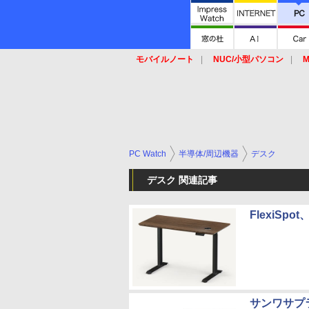
モバイルノート
NUC/小型パソコン
M
SSD
キーボード
マウス
PC Watch
半導体/周辺機器
デスク
デスク 関連記事
FlexiS
サンワサプ