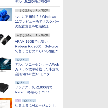
デルも5,280円に割引中
今すぐ読みたい！人気記事
ついに不満解消？Windows
11プレビュー版でタスクバー
の配置変更を徹底検証
今すぐ読みたい！人気記事
VRAM 16GBでも安い
Radeon RX 9000、GeForce
で言うとどのぐらいの性能？
ビジネス
デル、ソニーセンサーのWeb
カメラを標準搭載した小規模
会議向け43型4Kモニター
ビジネス
リンクス、6万2,800円で
Ryzen 5搭載のミニPC
AI
ビジネス
社員全員にAIエージェント、