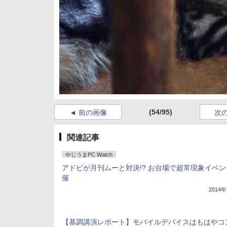
(54/95)
前の画像
次
関連記事
やじうまPC Watch
アドビが月刊ムーと対決!? お台場で超常現象イベン
催
2014
【基調講演レポート】モバイルデバイスはもはやコ