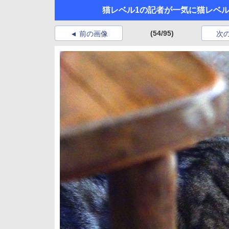
猫レベル1の記者が一気に猫レベル
(54/95)
前の画像
次