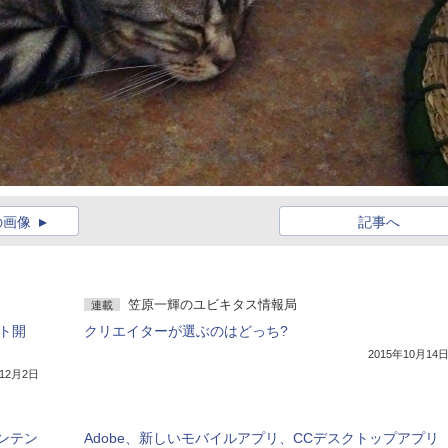
の画像
記事へ
笠原一輝のユビキタス情報局
連載
ト開
クリエイターが選ぶのはどっち?
2015年10月14
年12月2日
ンテン
Adobe、新しいモバイルアプリ、CCデスクトップアプリ