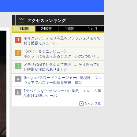
アクセスランキング
1時間
24時間
1週間
1カ月
キオクシア、メモリ不足をフラッシュメモリで
補う拡張モジュール
【やじうまミニレビュー】
ポケットにも楽々入るロジクールの2つ折りマ
ウス「Mobi Fold」。その気になるギミックと
メモリ8GBで仕事なんて無理……そう思ってい
は？
た時期が僕にもありました
Googleパスワードマネージャーに脆弱性、マル
ウェアでパスキー保護を突破可能に
7デバイスを1つのレシーバに集約！エレコム製
品向けUSBレシーバ
もっと見る