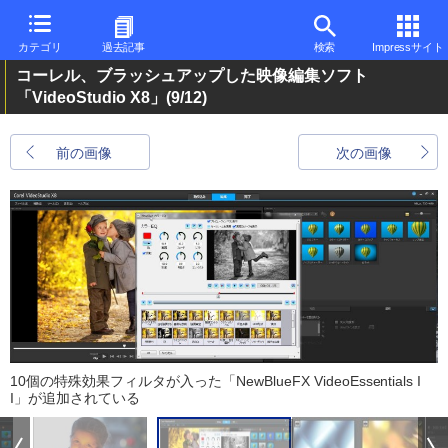
カテゴリ
過去記事
検索
Impressサイト
コーレル、ブラッシュアップした映像編集ソフト
「VideoStudio X8」
(9/12)
前の画像
次の画像
10個の特殊効果フィルタが入った「NewBlueFX VideoEssentials I
I」が追加されている