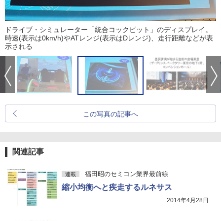
ドライブ・シミュレーター「統合コックピット」のディスプレイ。
時速(表示は0km/h)やATレンジ(表示はDレンジ)、走行距離などが表
示される
この写真の記事へ
関連記事
福田昭のセミコン業界最前線
連載
縮小均衡へと疾走するルネサス
2014年4月28日