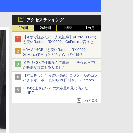
アクセスランキング
1時間
24時間
1週間
1カ月
【今すぐ読みたい！人気記事】VRAM 16GBで
も安いRadeon RX 9000、GeForceで言うとど
のぐらいの性能？ - PC Watch
VRAM 16GBでも安いRadeon RX 9000、
GeForceで言うとどのぐらいの性能？
メモリ8GBで仕事なんて無理……そう思ってい
た時期が僕にもありました
【本日みつけたお買い得品】ロジクールのコン
パクトキーボードが3,720円引き。Bluetoothで3
台接続対応
HBMの速さとSSDの大容量を兼ね備えた
「HBF」
もっと見る