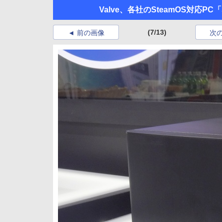
Valve、各社のSteamOS対応PC「
(7/13)
前の画像
次