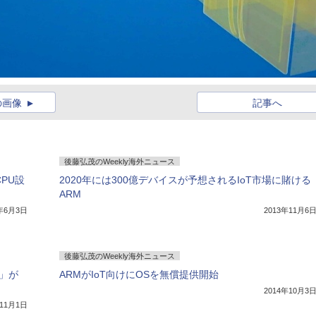
の画像
記事へ
後藤弘茂のWeekly海外ニュース
PU設
2020年には300億デバイスが予想されるIoT市場に賭ける
ARM
4年6月3日
2013年11月6
後藤弘茂のWeekly海外ニュース
0」が
ARMがIoT向けにOSを無償提供開始
2014年10月3
年11月1日