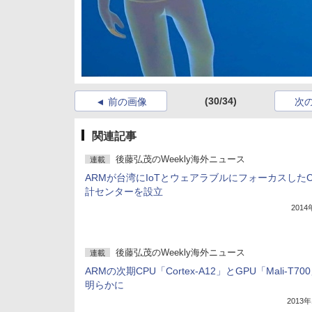
(30/34)
前の画像
次
関連記事
後藤弘茂のWeekly海外ニュース
連載
ARMが台湾にIoTとウェアラブルにフォーカスしたC
計センターを設立
201
後藤弘茂のWeekly海外ニュース
連載
ARMの次期CPU「Cortex-A12」とGPU「Mali-T70
明らかに
2013