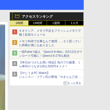
アクセスランキング
1時間
24時間
1週間
1カ月
キオクシア、メモリ不足をフラッシュメモリで
補う拡張モジュール
メモリ8GBで仕事なんて無理……そう思ってい
た時期が僕にもありました
一部Fable 5超え「Qwen3.8-Max」8月12日ダウ
ンロード可能に！Qwen3.8-27Bも順次
【本日みつけたお買い得品】魚のプロ厳選、く
ら寿司のうなぎが約1,500円オトク！
【やじうまPC Watch】
ジェンスン・フアン氏の聖地「やきとん三吉 神
田北口店」で「ご来店記念コース」を娘と堪能
もっと見る
～コース名を変更したのはNVIDIAに怒られたか
らではない