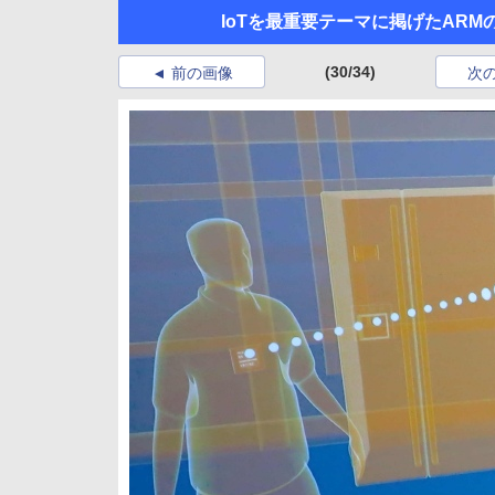
IoTを最重要テーマに掲げたARMの
(30/34)
前の画像
次