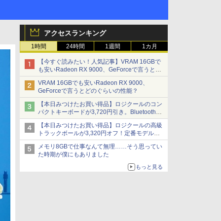
アクセスランキング
1時間
24時間
1週間
1カ月
【今すぐ読みたい！人気記事】VRAM 16GBで
も安いRadeon RX 9000、GeForceで言うとど
のぐらいの性能？ - PC Watch
VRAM 16GBでも安いRadeon RX 9000、
GeForceで言うとどのぐらいの性能？
【本日みつけたお買い得品】ロジクールのコン
パクトキーボードが3,720円引き。Bluetoothで3
台接続対応
【本日みつけたお買い得品】ロジクールの高級
トラックボールが3,320円オフ！定番モデルも
5,280円に割引中
メモリ8GBで仕事なんて無理……そう思ってい
た時期が僕にもありました
もっと見る