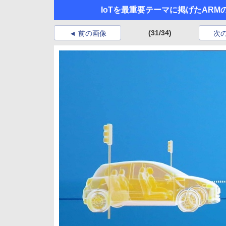
IoTを最重要テーマに掲げたARMの
(31/34)
前の画像
次