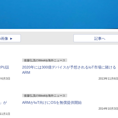
の画像
記事へ
後藤弘茂のWeekly海外ニュース
PU設
2020年には300億デバイスが予想されるIoT市場に賭ける
ARM
4年6月3日
2013年11月6
後藤弘茂のWeekly海外ニュース
0」が
ARMがIoT向けにOSを無償提供開始
2014年10月3
年11月1日