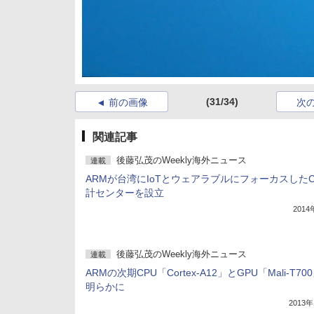
(31/34)
前の画像
次
関連記事
後藤弘茂のWeekly海外ニュース
連載
ARMが台湾にIoTとウェアラブルにフォーカスしたC
計センターを設立
201
後藤弘茂のWeekly海外ニュース
連載
ARMの次期CPU「Cortex-A12」とGPU「Mali-T70
明らかに
2013