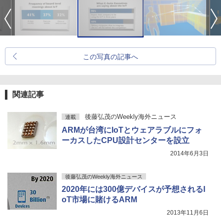
この写真の記事へ
関連記事
後藤弘茂のWeekly海外ニュース
連載
ARMが台湾にIoTとウェアラブルにフォ
ーカスしたCPU設計センターを設立
2014年6月3日
後藤弘茂のWeekly海外ニュース
2020年には300億デバイスが予想されるI
oT市場に賭けるARM
2013年11月6日