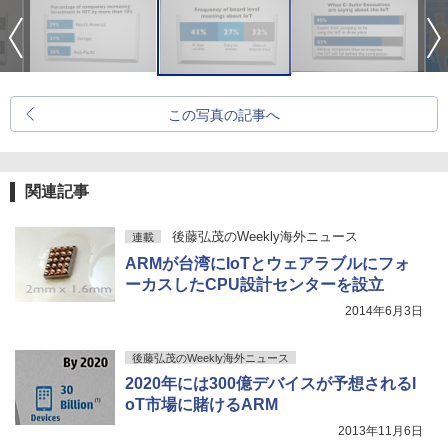
この写真の記事へ
関連記事
後藤弘茂のWeekly海外ニュース
連載
ARMが台湾にIoTとウェアラブルにフォ
ーカスしたCPU設計センターを設立
2014年6月3日
後藤弘茂のWeekly海外ニュース
2020年には300億デバイスが予想されるI
oT市場に賭けるARM
2013年11月6日