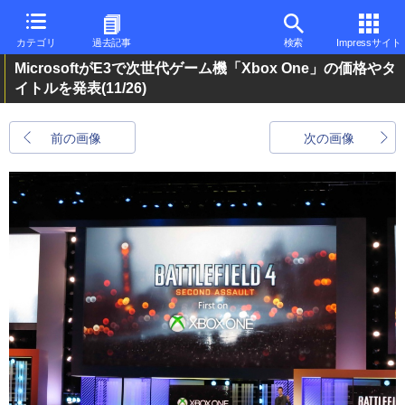
カテゴリ
過去記事
検索
Impressサイト
MicrosoftがE3で次世代ゲーム機「Xbox One」の価格やタ
イトルを発表
(11/26)
前の画像
次の画像