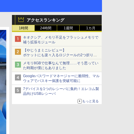
アクセスランキング
1時間
24時間
1週間
1カ月
キオクシア、メモリ不足をフラッシュメモリで
補う拡張モジュール
【やじうまミニレビュー】
ポケットにも楽々入るロジクールの2つ折りマ
ウス「Mobi Fold」。その気になるギミックと
メモリ8GBで仕事なんて無理……そう思ってい
は？
た時期が僕にもありました
Googleパスワードマネージャーに脆弱性、マル
ウェアでパスキー保護を突破可能に
7デバイスを1つのレシーバに集約！エレコム製
品向けUSBレシーバ
もっと見る