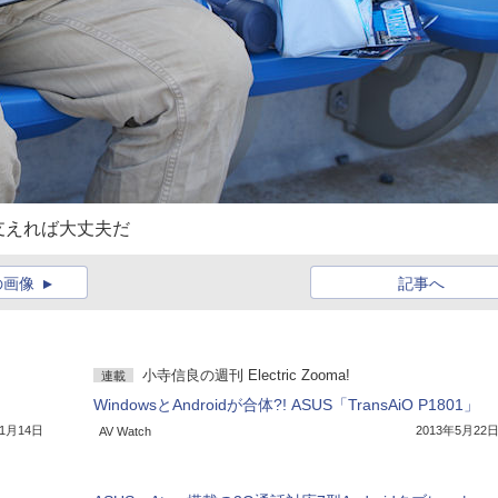
支えれば大丈夫だ
の画像
記事へ
小寺信良の週刊 Electric Zooma!
連載
WindowsとAndroidが合体?! ASUS「TransAiO P1801」
11月14日
2013年5月22
AV Watch