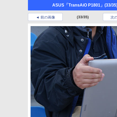
ASUS「TransAiO P1801」
(33/35
(33/35)
前の画像
次