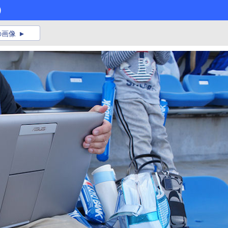
)
の画像