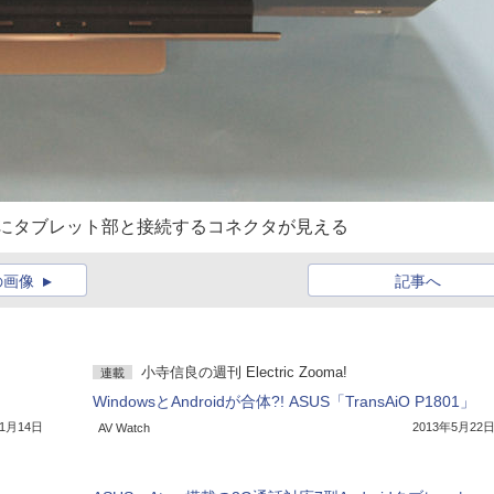
央にタブレット部と接続するコネクタが見える
の画像
記事へ
小寺信良の週刊 Electric Zooma!
連載
WindowsとAndroidが合体?! ASUS「TransAiO P1801」
11月14日
2013年5月22
AV Watch