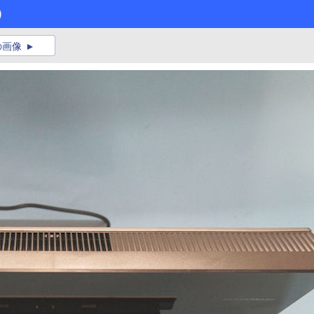
)
の画像