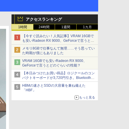
アクセスランキング
1時間
24時間
1週間
1カ月
【今すぐ読みたい！人気記事】VRAM 16GBで
も安いRadeon RX 9000、GeForceで言うとど
のぐらいの性能？ - PC Watch
メモリ8GBで仕事なんて無理……そう思ってい
た時期が僕にもありました
VRAM 16GBでも安いRadeon RX 9000、
GeForceで言うとどのぐらいの性能？
【本日みつけたお買い得品】ロジクールのコン
パクトキーボードが3,720円引き。Bluetoothで3
台接続対応
HBMの速さとSSDの大容量を兼ね備えた
「HBF」
もっと見る