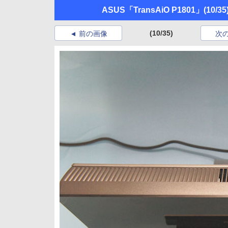
ASUS「TransAiO P1801」
(10/35
(10/35)
前の画像
次