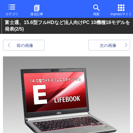
カテゴリ
過去記事
検索
Impressサイト
富士通、15.6型フルHDなど法人向けPC 10機種18モデルを
発表
(2/5)
前の画像
次の画像