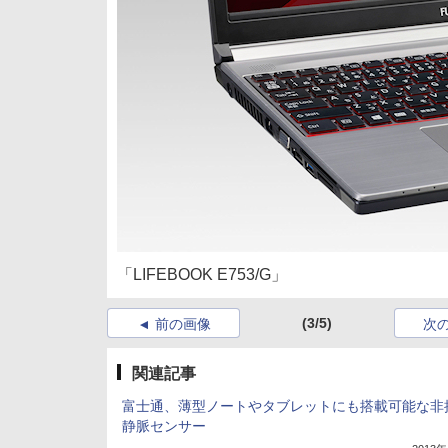
「LIFEBOOK E753/G」
(3/5)
前の画像
次
関連記事
富士通、薄型ノートやタブレットにも搭載可能な非
静脈センサー