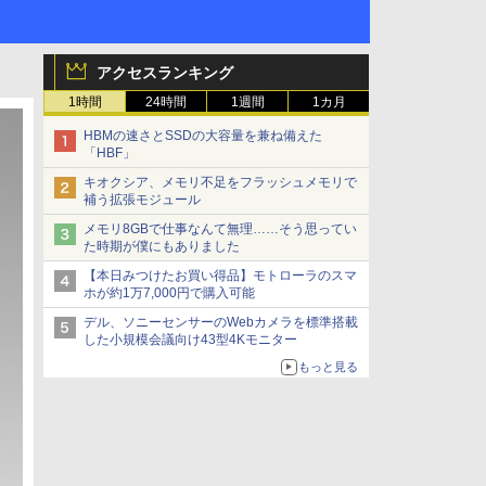
アクセスランキング
1時間
24時間
1週間
1カ月
HBMの速さとSSDの大容量を兼ね備えた
「HBF」
キオクシア、メモリ不足をフラッシュメモリで
補う拡張モジュール
メモリ8GBで仕事なんて無理……そう思ってい
た時期が僕にもありました
【本日みつけたお買い得品】モトローラのスマ
ホが約1万7,000円で購入可能
デル、ソニーセンサーのWebカメラを標準搭載
した小規模会議向け43型4Kモニター
もっと見る