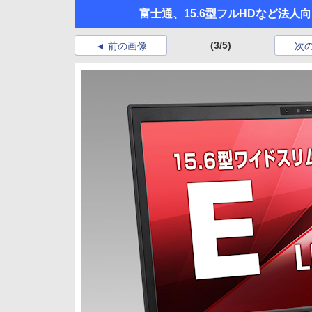
富士通、15.6型フルHDなど法人向
(3/5)
前の画像
次