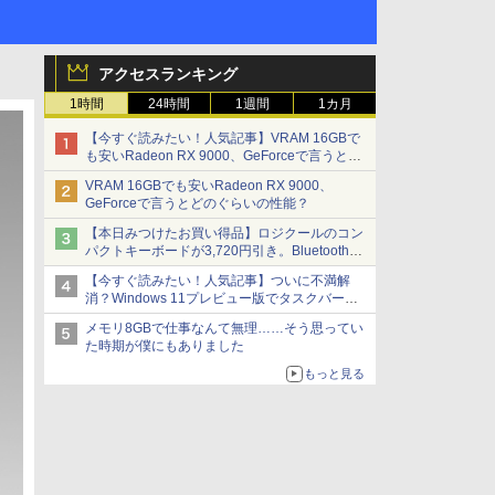
アクセスランキング
1時間
24時間
1週間
1カ月
【今すぐ読みたい！人気記事】VRAM 16GBで
も安いRadeon RX 9000、GeForceで言うとど
のぐらいの性能？ - PC Watch
VRAM 16GBでも安いRadeon RX 9000、
GeForceで言うとどのぐらいの性能？
【本日みつけたお買い得品】ロジクールのコン
パクトキーボードが3,720円引き。Bluetoothで3
台接続対応
【今すぐ読みたい！人気記事】ついに不満解
消？Windows 11プレビュー版でタスクバーの
配置変更を徹底検証 - PC Watch
メモリ8GBで仕事なんて無理……そう思ってい
た時期が僕にもありました
もっと見る