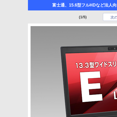
富士通、15.6型フルHDなど法人向
(1/5)
次