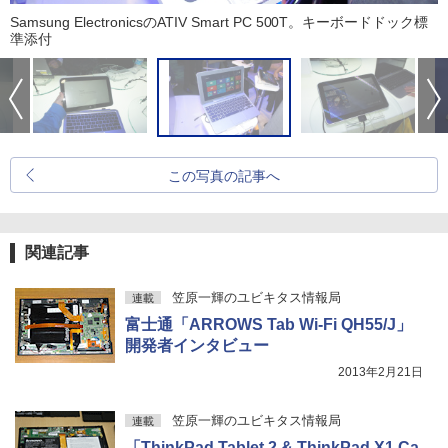
Samsung ElectronicsのATIV Smart PC 500T。キーボードドック標
準添付
この写真の記事へ
関連記事
笠原一輝のユビキタス情報局
連載
富士通「ARROWS Tab Wi-Fi QH55/J」
開発者インタビュー
2013年2月21日
笠原一輝のユビキタス情報局
連載
「ThinkPad Tablet 2 & ThinkPad X1 Ca