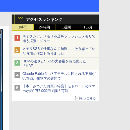
アクセスランキング
1時間
24時間
1週間
1カ月
キオクシア、メモリ不足をフラッシュメモリで
補う拡張モジュール
メモリ8GBで仕事なんて無理……そう思ってい
た時期が僕にもありました
HBMの速さとSSDの大容量を兼ね備えた
「HBF」
Claude Fable 5、格下モデルに回される不満が
85%減。生物学の質問で
【本日みつけたお買い得品】モトローラのスマ
ホが約1万7,000円で購入可能
もっと見る