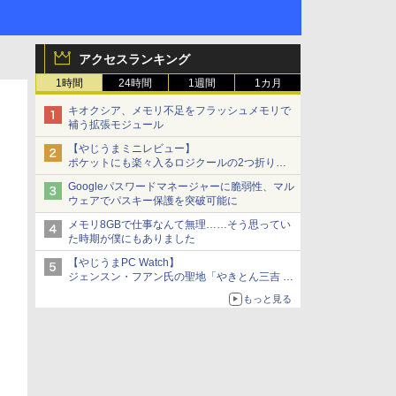
アクセスランキング
1時間
24時間
1週間
1カ月
キオクシア、メモリ不足をフラッシュメモリで
補う拡張モジュール
【やじうまミニレビュー】
ポケットにも楽々入るロジクールの2つ折りマ
ウス「Mobi Fold」。その気になるギミックと
Googleパスワードマネージャーに脆弱性、マル
は？
ウェアでパスキー保護を突破可能に
メモリ8GBで仕事なんて無理……そう思ってい
た時期が僕にもありました
【やじうまPC Watch】
ジェンスン・フアン氏の聖地「やきとん三吉 神
田北口店」で「ご来店記念コース」を娘と堪能
もっと見る
～コース名を変更したのはNVIDIAに怒られたか
らではない