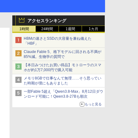
アクセスランキング
1時間
24時間
1週間
1カ月
HBMの速さとSSDの大容量を兼ね備えた
「HBF」
Claude Fable 5、格下モデルに回される不満が
85%減。生物学の質問で
【本日みつけたお買い得品】モトローラのスマ
ホが約1万7,000円で購入可能
メモリ8GBで仕事なんて無理……そう思ってい
た時期が僕にもありました
一部Fable 5超え「Qwen3.8-Max」8月12日ダウ
ンロード可能に！Qwen3.8-27Bも順次
もっと見る