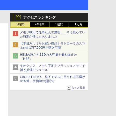
アクセスランキング
1時間
24時間
1週間
1カ月
メモリ8GBで仕事なんて無理……そう思ってい
た時期が僕にもありました
【本日みつけたお買い得品】モトローラのスマ
ホが約1万7,000円で購入可能
HBMの速さとSSDの大容量を兼ね備えた
「HBF」
キオクシア、メモリ不足をフラッシュメモリで
補う拡張モジュール
Claude Fable 5、格下モデルに回される不満が
85%減。生物学の質問で
もっと見る