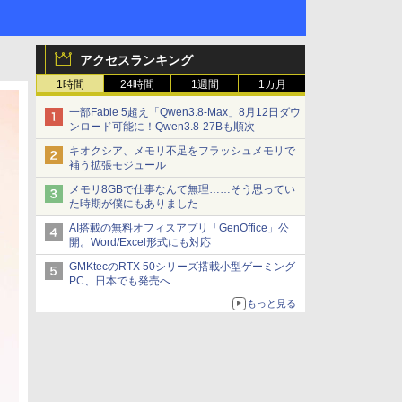
アクセスランキング
1時間
24時間
1週間
1カ月
一部Fable 5超え「Qwen3.8-Max」8月12日ダウ
ンロード可能に！Qwen3.8-27Bも順次
キオクシア、メモリ不足をフラッシュメモリで
補う拡張モジュール
メモリ8GBで仕事なんて無理……そう思ってい
た時期が僕にもありました
AI搭載の無料オフィスアプリ「GenOffice」公
開。Word/Excel形式にも対応
GMKtecのRTX 50シリーズ搭載小型ゲーミング
PC、日本でも発売へ
もっと見る