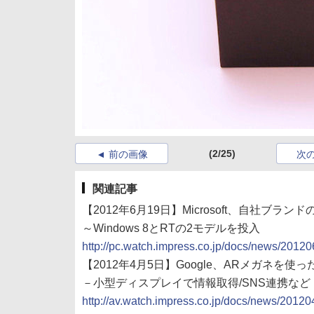
(2/25)
前の画像
次
関連記事
【2012年6月19日】Microsoft、自社ブランドの
～Windows 8とRTの2モデルを投入
http://pc.watch.impress.co.jp/docs/news/201
【2012年4月5日】Google、ARメガネを使った「P
－小型ディスプレイで情報取得/SNS連携など
http://av.watch.impress.co.jp/docs/news/2012