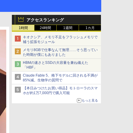
アクセスランキング
1時間
24時間
1週間
1カ月
キオクシア、メモリ不足をフラッシュメモリで
補う拡張モジュール
メモリ8GBで仕事なんて無理……そう思ってい
た時期が僕にもありました
HBMの速さとSSDの大容量を兼ね備えた
「HBF」
Claude Fable 5、格下モデルに回される不満が
85%減。生物学の質問で
【本日みつけたお買い得品】モトローラのスマ
ホが約1万7,000円で購入可能
もっと見る