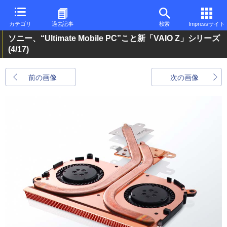
カテゴリ
過去記事
検索
Impressサイト
ソニー、“Ultimate Mobile PC”こと新「VAIO Z」シリーズ
(4/17)
前の画像
次の画像